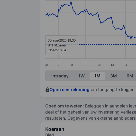
Line chart with 299 data points.
The chart has 1 X axis displaying categ
The chart has 1 Y axis displaying value
05-aug-2026 19:30
UTHR:xnas
Close
518,64
jul.
7
8
9
10
13
14
End of interactive chart.
Intraday
1W
1M
3M
6M
Open een rekening
om toegang te krijgen t
Goed om te weten:
Beleggen in aandelen leve
deel of het geheel van uw investering verliez
resultaten. Gegevens van externe aanbieders 
Koersen
Bied