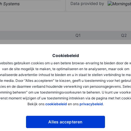
Data provided by
Q1
Q2
Cookiebeleid
XXXXXXX
XXXXXXX
ebsites gebruiken cookies om u een betere browse-ervaring te bieden door de 
XXXXXXX
XXXXXXX
van de site mogelijk te maken, te optimaliseren en te analyseren, maar ook om
naliseerde advertentie-inhoud te bieden en u in staat te stellen verbinding te m
XXXXXXX
XXXXXXX
le media. Door "Alles accepteren" te kiezen, geeft u toestemming voor het gebru
kies en de daarmee verband houdende verwerking van persoonsgegevens. Selec
emming beheren" om uw toestemmingsvoorkeuren te beheren. U kunt uw voorke
XXXXXXX
XXXXXXX
enst moment wijzigen of uw toestemming intrekken via de pagina met het cooki
Bekijk ons
cookiebeleid
en ons
privacybeleid
.
XXXXXXX
XXXXXXX
Alles accepteren
XXXXXXX
XXXXXXX