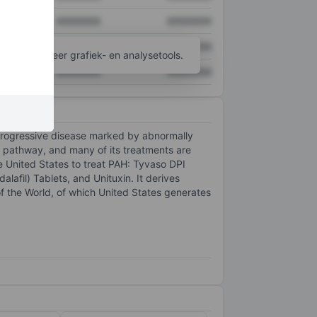
XXXXXXX
XXXXXXX
XXXXXXX
XXXXXXX
ijgen tot meer grafiek- en analysetools.
XXXXXXX
XXXXXXX
 progressive disease marked by abnormally
in pathway, and many of its treatments are
e United States to treat PAH: Tyvaso DPI
alafil) Tablets, and Unituxin. It derives
 the World, of which United States generates