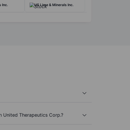
s Inc.
US Lime & Minerals Inc.
n United Therapeutics Corp.?