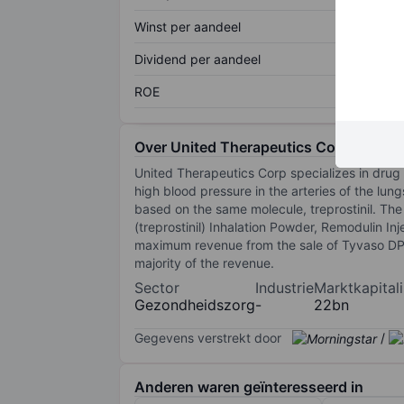
Winst per aandeel
Dividend per aandeel
ROE
Over United Therapeutics Corp.
United Therapeutics Corp specializes in drug
high blood pressure in the arteries of the lu
based on the same molecule, treprostinil. The
(treprostinil) Inhalation Powder, Remodulin Inj
maximum revenue from the sale of Tyvaso DPI.
majority of the revenue.
Sector
Industrie
Marktkapitali
Gezondheidszorg
-
22bn
Gegevens verstrekt door
/
Anderen waren geïnteresseerd in