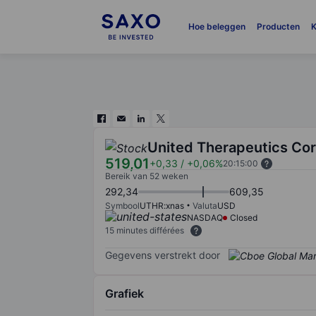
Hoe beleggen
Producten
K
United Therapeutics Cor
519,01
+0,33
/
+0,06%
20:15:00
Bereik van 52 weken
292,34
609,35
Symbool
UTHR:xnas
Valuta
USD
NASDAQ
Closed
15 minutes différées
Gegevens verstrekt door
Grafiek
Chart