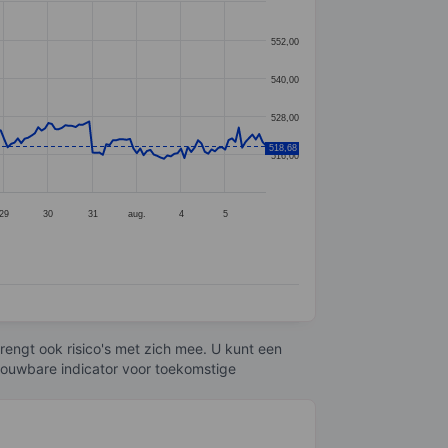
552,00
540,00
528,00
518,68
516,00
29
30
31
aug.
4
5
engt ook risico's met zich mee. U kunt een
trouwbare indicator voor toekomstige