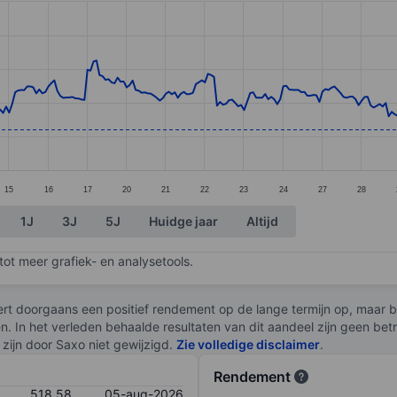
ories.
s. Data ranges from 514.51 to 563.33.
15
16
17
20
21
22
23
24
27
28
1J
3J
5J
Huidge jaar
Altijd
ot meer grafiek- en analysetools.
rt doorgaans een positief rendement op de lange termijn op, maar br
en. In het verleden behaalde resultaten van dit aandeel zijn geen be
zijn door Saxo niet gewijzigd.
Zie volledige disclaimer
.
Rendement
518,58
05-aug-2026