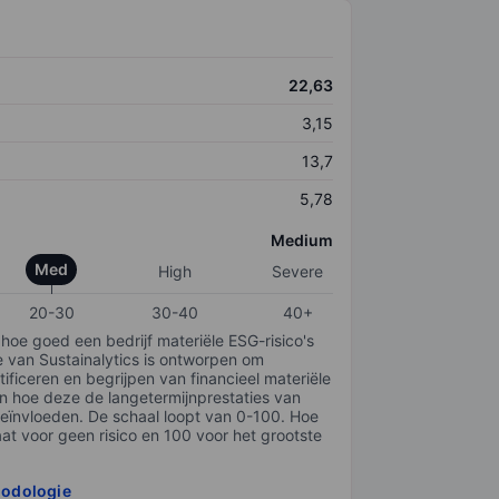
22,63
3,15
13,7
5,78
Medium
Med
High
Severe
20-30
30-40
40+
 hoe goed een bedrijf materiële ESG-risico's
e van Sustainalytics is ontworpen om
tificeren en begrijpen van financieel materiële
en hoe deze de langetermijnprestaties van
ïnvloeden. De schaal loopt van 0-100. Hoe
taat voor geen risico en 100 voor het grootste
hodologie