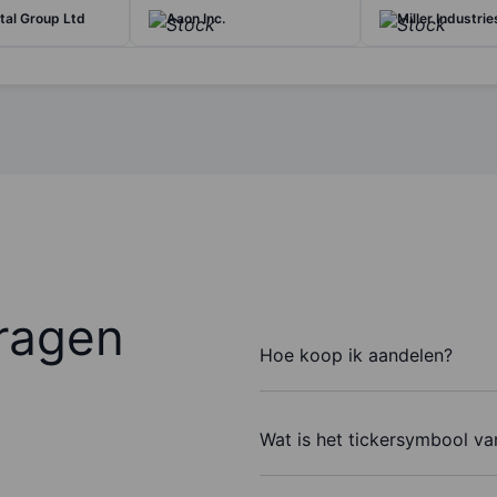
tal Group Ltd
Aaon Inc.
Miller Industrie
ragen
Hoe koop ik aandelen?
Wat is het tickersymbool va