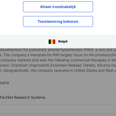
Alleen noodzakelijk
XXXXXXX
XXXXXXX
XXXXXXX
XXXXXXX
Open een rekening
om toegang te kr
Toestemming beheren
XXXXXXX
XXXXXXX
België
 development for pulmonary arterial hypertension (PAH), a rare and
ngs. The company's therapies for PAH largely focus on the prostacycl
 company markets and sells the following commercial therapies in th
ection, Orenitram (treprostinil) Extended-Release Tablets, Adcirca (tad
 Geographically, the company operates in United States and Rest of
satie