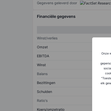
Gegevens geleverd door
Financiële gegevens
Winst/verlies
Omzet
Onze w
EBITDA
geperso
Winst
socia
coo
Balans
"Toest
Bezittingen
elk gew
Schulden
Ratio's
Koers/omzetratio