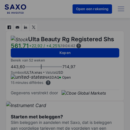
Open een rekening
Ulta Beauty Rg Registered Shs
561,71
+22,92
/
+4,25%
19:04:42
Kopen
Bereik van 52 weken
443,60
714,97
Symbool
ULTA:xnas
Valuta
USD
NASDAQ
Open
15 minutes différées
Gegevens verstrekt door
Starten met beleggen?
Slim beleggen in aandelen met Saxo, dat is beleggen
aan voordelige tarieven met de voordelen van een