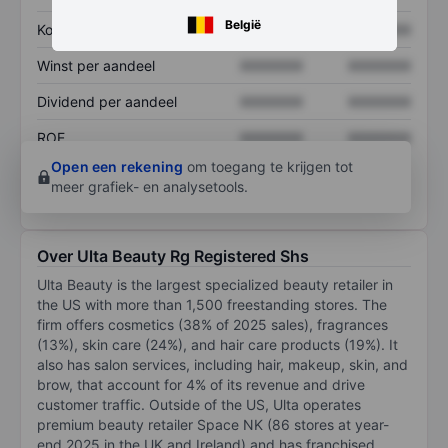
België
Koers/omzetratio
XXXXXXX
XXXXXXX
Winst per aandeel
XXXXXXX
XXXXXXX
Dividend per aandeel
XXXXXXX
XXXXXXX
ROE
XXXXXXX
XXXXXXX
Open een rekening
om toegang te krijgen tot
meer grafiek- en analysetools.
Over Ulta Beauty Rg Registered Shs
Ulta Beauty is the largest specialized beauty retailer in
the US with more than 1,500 freestanding stores. The
firm offers cosmetics (38% of 2025 sales), fragrances
(13%), skin care (24%), and hair care products (19%). It
also has salon services, including hair, makeup, skin, and
brow, that account for 4% of its revenue and drive
customer traffic. Outside of the US, Ulta operates
premium beauty retailer Space NK (86 stores at year-
end 2025 in the UK and Ireland) and has franchised