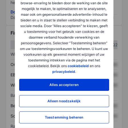
het grootste risico).
browse-ervaring te bieden door de werking van de site
mogelijk te maken, te optimaliseren en te analyseren,
Download de ESG-risicomethodologie
maar ook om gepersonaliseerde advertentie-inhoud te
Data provided by
/
bieden en u in staat te stellen verbinding te maken met
sociale media. Door "Alles accepteren" te kiezen, geeft
u toestemming voor het gebruik van cookies en de
Financiële gegevens
daarmee verband houdende verwerking van
persoonsgegevens. Selecteer "Toestemming beheren"
Q1
Q2
om uw toestemmingsvoorkeuren te beheren. U kunt uw
Winst/verlies
voorkeuren op elk gewenst moment wijzigen of uw
toestemming intrekken via de pagina met het
Omzet
XXXXXXX
XXXXXXX
cookiebeleid. Bekijk ons
cookiebeleid
en ons
privacybeleid
.
EBITDA
XXXXXXX
XXXXXXX
Alles accepteren
Winst
XXXXXXX
XXXXXXX
Balans
Alleen noodzakelijk
Bezittingen
XXXXXXX
XXXXXXX
Schulden
XXXXXXX
XXXXXXX
Toestemming beheren
Ratio's