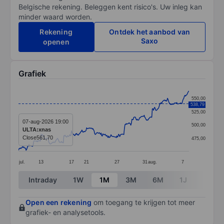
Belgische rekening. Beleggen kent risico's. Uw inleg kan
minder waard worden.
Rekening
Ontdek het aanbod van
Saxo
openen
Grafiek
Chart
550,00
538,79
Line chart with 294 data points.
525,00
The chart has 1 X axis displaying categories.
07-aug-2026 19:00
500,00
ULTA:xnas
The chart has 1 Y axis displaying values. Data ranges 
Close
561,70
475,00
jul.
13
17
21
27
31
aug.
7
End of interactive chart.
Intraday
1W
1M
3M
6M
1J
3J
Open een rekening
om toegang te krijgen tot meer
grafiek- en analysetools.