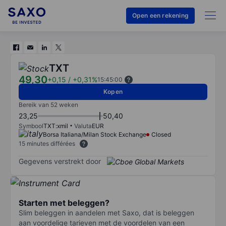
Open een rekening
TXT
49,30
+0,15
/
+0,31%
15:45:00
Kopen
Bereik van 52 weken
23,25
50,40
Symbool
TXT:xmil
Valuta
EUR
Borsa Italiana/Milan Stock Exchange
Closed
15 minutes différées
Gegevens verstrekt door
Starten met beleggen?
Slim beleggen in aandelen met Saxo, dat is beleggen
aan voordelige tarieven met de voordelen van een