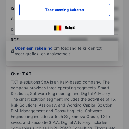
Koers/omzetratio
XXXXXXX
XXXXXXX
Toestemming beheren
Winst per aandeel
XXXXXXX
XXXXXXX
België
Dividend per aandeel
XXXXXXX
XXXXXXX
ROE
XXXXXXX
XXXXXXX
Open een rekening
om toegang te krijgen tot
meer grafiek- en analysetools.
Over TXT
TXT e-solutions SpA is an Italy-based company. The
company provides three operating segments: Smart
Solutions, Software Engineering, and Digital Advisory.
The smart solution segment includes the activities of TXT
Risk Solutions, Assiopay, and Working Capital Solution.
D.M. Management and Consulting, etc. Software
Engineering includes e-tech Srl, Ennova Group, TXT e-
swiss, and Fascode S.P.A. Digital Advisory includes
companies such as HSPI, PGMD Consulting, Tlogos, etc.