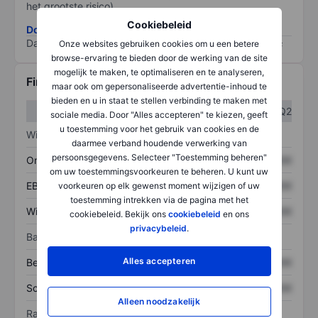
het grootste risico).
Cookiebeleid
Download de ESG-risicomethodologie
Data provided by
/
Onze websites gebruiken cookies om u een betere
browse-ervaring te bieden door de werking van de site
mogelijk te maken, te optimaliseren en te analyseren,
Financiële gegevens
maar ook om gepersonaliseerde advertentie-inhoud te
bieden en u in staat te stellen verbinding te maken met
Q1
Q2
sociale media. Door "Alles accepteren" te kiezen, geeft
u toestemming voor het gebruik van cookies en de
Winst/verlies
daarmee verband houdende verwerking van
persoonsgegevens. Selecteer "Toestemming beheren"
Omzet
XXXXXXX
XXXXXXX
om uw toestemmingsvoorkeuren te beheren. U kunt uw
EBITDA
XXXXXXX
XXXXXXX
voorkeuren op elk gewenst moment wijzigen of uw
toestemming intrekken via de pagina met het
Winst
XXXXXXX
XXXXXXX
cookiebeleid. Bekijk ons
cookiebeleid
en ons
privacybeleid
.
Balans
Alles accepteren
Bezittingen
XXXXXXX
XXXXXXX
Schulden
XXXXXXX
XXXXXXX
Alleen noodzakelijk
Ratio's