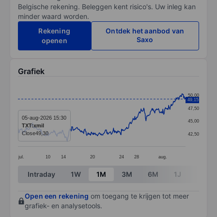
Belgische rekening. Beleggen kent risico's. Uw inleg kan
minder waard worden.
Rekening
Ontdek het aanbod van
Saxo
openen
Grafiek
Chart
50,00
49,15
Line chart with 378 data points.
47,50
The chart has 1 X axis displaying categories.
05-aug-2026 15:30
45,00
TXT:xmil
The chart has 1 Y axis displaying values. Data ranges 
Close
49,30
42,50
jul.
10
14
20
24
28
aug.
End of interactive chart.
Intraday
1W
1M
3M
6M
1J
3J
Open een rekening
om toegang te krijgen tot meer
grafiek- en analysetools.