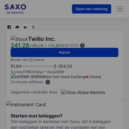
Open een rekening
Twilio Inc.
241,28
+48,08
/
+24,89%
20:10:00
Kopen
Bereik van 52 weken
91,84
254,50
Symbool
TWLO:xnys
Valuta
USD
New York Stock Exchange
Closed
15 minutes différées
Gegevens verstrekt door
Starten met beleggen?
Slim beleggen in aandelen met Saxo, dat is beleggen
aan voordelige tarieven met de voordelen van een