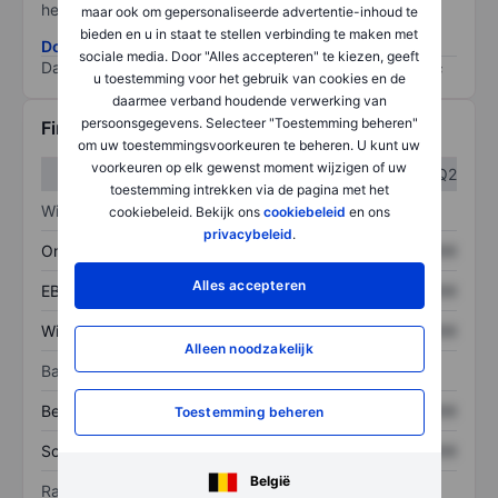
het grootste risico).
maar ook om gepersonaliseerde advertentie-inhoud te
bieden en u in staat te stellen verbinding te maken met
Download de ESG-risicomethodologie
sociale media. Door "Alles accepteren" te kiezen, geeft
Data provided by
/
u toestemming voor het gebruik van cookies en de
daarmee verband houdende verwerking van
persoonsgegevens. Selecteer "Toestemming beheren"
Financiële gegevens
om uw toestemmingsvoorkeuren te beheren. U kunt uw
voorkeuren op elk gewenst moment wijzigen of uw
Q1
Q2
toestemming intrekken via de pagina met het
Winst/verlies
cookiebeleid. Bekijk ons
cookiebeleid
en ons
privacybeleid
.
Omzet
XXXXXXX
XXXXXXX
Alles accepteren
EBITDA
XXXXXXX
XXXXXXX
Winst
XXXXXXX
XXXXXXX
Alleen noodzakelijk
Balans
Bezittingen
XXXXXXX
XXXXXXX
Toestemming beheren
Schulden
XXXXXXX
XXXXXXX
België
Ratio's