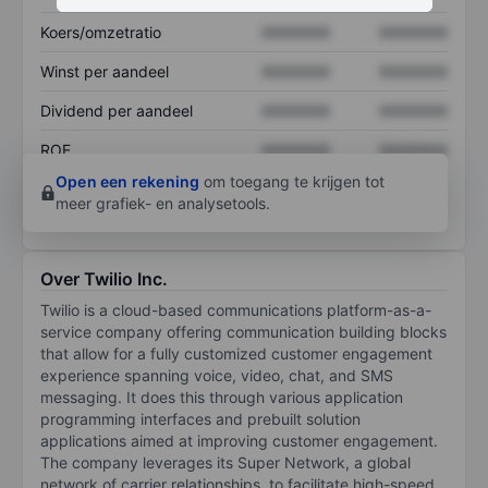
Koers/omzetratio
XXXXXXX
XXXXXXX
Winst per aandeel
XXXXXXX
XXXXXXX
Dividend per aandeel
XXXXXXX
XXXXXXX
ROE
XXXXXXX
XXXXXXX
Open een rekening
om toegang te krijgen tot
meer grafiek- en analysetools.
Over Twilio Inc.
Twilio is a cloud-based communications platform-as-a-
service company offering communication building blocks
that allow for a fully customized customer engagement
experience spanning voice, video, chat, and SMS
messaging. It does this through various application
programming interfaces and prebuilt solution
applications aimed at improving customer engagement.
The company leverages its Super Network, a global
network of carrier relationships, to facilitate high-speed,