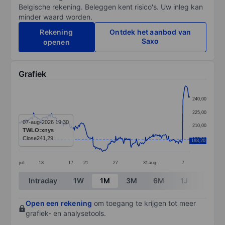
Belgische rekening. Beleggen kent risico's. Uw inleg kan
minder waard worden.
Rekening
Ontdek het aanbod van
Saxo
openen
Grafiek
Chart
240,00
Line chart with 299 data points.
225,00
The chart has 1 X axis displaying categories.
07-aug-2026 19:30
210,00
TWLO:xnys
The chart has 1 Y axis displaying values. Data ranges
Close
241,29
195,00
193,20
jul.
13
17
21
27
31
aug.
7
End of interactive chart.
Intraday
1W
1M
3M
6M
1J
3J
Open een rekening
om toegang te krijgen tot meer
grafiek- en analysetools.