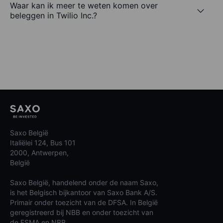
Waar kan ik meer te weten komen over
beleggen in Twilio Inc.?
Saxo België
Italiëlei 124, Bus 101
2000, Antwerpen,
België
Saxo België, handelend onder de naam Saxo,
is het Belgisch bijkantoor van Saxo Bank A/S.
Primair onder toezicht van de DFSA. In België
geregistreerd bij NBB en onder toezicht van
de FSMA en NBB.