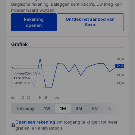
Belgische rekening. Beleggen kent risico's. Uw inleg kan
minder waard worden.
Rekening
Ontdek het aanbod van
Saxo
openen
Grafiek
Chart
20,50
Line chart with 19 data points.
20,10
20,00
The chart has 1 X axis displaying categories.
05-aug-2026 15:00
19,50
TTST:xlon
The chart has 1 Y axis displaying values. Data ranges 
Close
19,95
19,00
jul.
16
20
24
28
aug.
End of interactive chart.
Intraday
1W
1M
3M
6M
1J
3J
Open een rekening
om toegang te krijgen tot meer
grafiek- en analysetools.