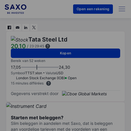
Open een rekening
Tata Steel Ltd
20,10
/
23:29:45
Kopen
Bereik van 52 weken
17,05
24,30
Symbool
TTST:xlon
Valuta
USD
London Stock Exchange (IOB)
Open
15 minutes différées
Gegevens verstrekt door
Starten met beleggen?
Slim beleggen in aandelen met Saxo, dat is beleggen
aan voordelige tarieven met de voordelen van een