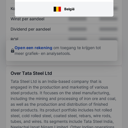
Koers/omzetratio
XXXXXXX
XXXXXXX
België
Winst per aandeel
XXXXXXX
XXXXXXX
Dividend per aandeel
XXXXXXX
XXXXXXX
ROE
XXXXXXX
XXXXXXX
Open een rekening
om toegang te krijgen tot
meer grafiek- en analysetools.
Over Tata Steel Ltd
Tata Steel Ltd is an India-based company that is
engaged in the production and marketing of various
steel products. It focuses on the steel manufacturing,
including the mining and processing of iron ore and coal,
as well as the production and distribution of finished
steel products. Its product portfolio includes hot rolled
steel, cold rolled steel, coated steel, rebars, wire rods,
tubes, and wires. Its segments include Tata Steel India,
Neelachal Ispat Nigam Limited, Other Indian operations,