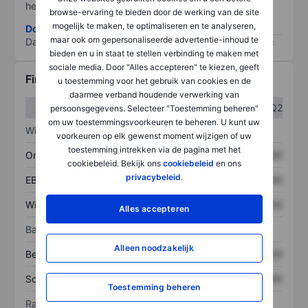
het grootste risico).
browse-ervaring te bieden door de werking van de site
mogelijk te maken, te optimaliseren en te analyseren,
Download de ESG-risicomethodologie
maar ook om gepersonaliseerde advertentie-inhoud te
Data provided by
/
bieden en u in staat te stellen verbinding te maken met
sociale media. Door "Alles accepteren" te kiezen, geeft
Financiële gegevens
u toestemming voor het gebruik van cookies en de
daarmee verband houdende verwerking van
Q1
Q2
persoonsgegevens. Selecteer "Toestemming beheren"
om uw toestemmingsvoorkeuren te beheren. U kunt uw
Winst/verlies
voorkeuren op elk gewenst moment wijzigen of uw
toestemming intrekken via de pagina met het
Omzet
XXXXXXX
XXXXXXX
cookiebeleid. Bekijk ons
cookiebeleid
en ons
privacybeleid
.
EBITDA
XXXXXXX
XXXXXXX
Winst
XXXXXXX
XXXXXXX
Alles accepteren
Balans
Alleen noodzakelijk
Bezittingen
XXXXXXX
XXXXXXX
Schulden
XXXXXXX
XXXXXXX
Toestemming beheren
Ratio's