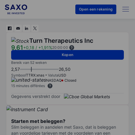
Open een rekening
Turn Therapeutics Inc
9,61
+0,18
/
+1,91%
20:00:00
Kopen
Bereik van 52 weken
2,57
26,50
Symbool
TTRX:xnas
Valuta
USD
NASDAQ
Closed
15 minutes différées
Gegevens verstrekt door
Starten met beleggen?
Slim beleggen in aandelen met Saxo, dat is beleggen
aan voordelige tarieven met de voordelen van een