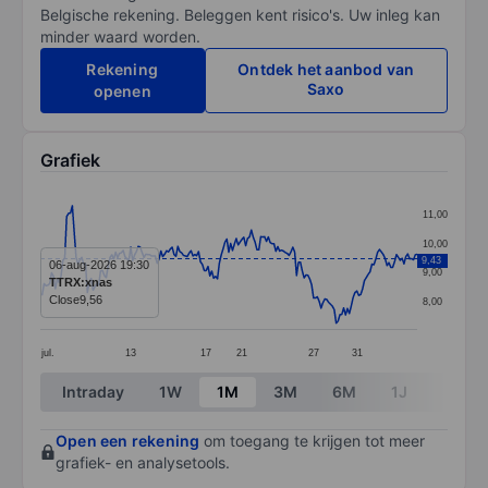
Belgische rekening. Beleggen kent risico's. Uw inleg kan
minder waard worden.
Rekening
Ontdek het aanbod van
Saxo
openen
Grafiek
Chart
11,00
Line chart with 201 data points.
10,00
9,43
The chart has 1 X axis displaying categories.
06-aug-2026 19:30
9,00
TTRX:xnas
The chart has 1 Y axis displaying values. Data ranges f
Close
9,56
8,00
jul.
13
17
21
27
31
End of interactive chart.
Intraday
1W
1M
3M
6M
1J
3J
Open een rekening
om toegang te krijgen tot meer
grafiek- en analysetools.