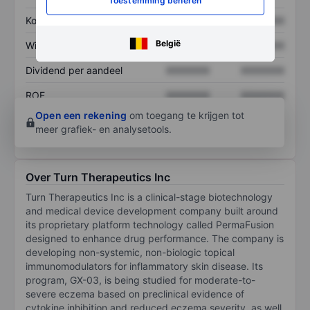
Toestemming beheren
Koers/omzetratio
XXXXXXX
XXXXXXX
België
Winst per aandeel
XXXXXXX
XXXXXXX
Dividend per aandeel
XXXXXXX
XXXXXXX
ROE
XXXXXXX
XXXXXXX
Open een rekening
om toegang te krijgen tot
meer grafiek- en analysetools.
Over Turn Therapeutics Inc
Turn Therapeutics Inc is a clinical-stage biotechnology
and medical device development company built around
its proprietary platform technology called PermaFusion
designed to enhance drug performance. The company is
developing non-systemic, non-biologic topical
immunomodulators for inflammatory skin disease. Its
program, GX-03, is being studied for moderate-to-
severe eczema based on preclinical evidence of
cytokine inhibition and reduced eczema severity, as well