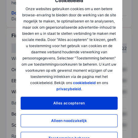
Cookiebeleid
het grootste risico).
Onze websites gebruiken cookies om u een betere
Download de ESG-risicomethodologie
browse-ervaring te bieden door de werking van de site
Data provided by
/
mogelijk te maken, te optimaliseren en te analyseren,
maar ook om gepersonaliseerde advertentie-inhoud te
bieden en u in staat te stellen verbinding te maken met
Financiële gegevens
sociale media. Door "Alles accepteren" te kiezen, geeft
u toestemming voor het gebruik van cookies en de
Q1
Q2
daarmee verband houdende verwerking van
persoonsgegevens. Selecteer "Toestemming beheren"
Winst/verlies
om uw toestemmingsvoorkeuren te beheren. U kunt uw
Omzet
XXXXXXX
XXXXXXX
voorkeuren op elk gewenst moment wijzigen of uw
toestemming intrekken via de pagina met het
EBITDA
XXXXXXX
XXXXXXX
cookiebeleid. Bekijk ons
cookiebeleid
en ons
privacybeleid
.
Winst
XXXXXXX
XXXXXXX
Balans
Alles accepteren
Bezittingen
XXXXXXX
XXXXXXX
Alleen noodzakelijk
Schulden
XXXXXXX
XXXXXXX
Ratio's