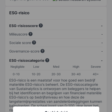
ESG-risico
ESG-risicoscore
-
Milieuscore
-
Sociale score
-
Governance-score
-
ESG-risicocategorie
-
Negligible
Low
Med
High
Severe
0-10
10-20
20-30
30-40
40+
ESG-risico is een maatstaf voor hoe goed een bedrijf
materiële ESG-risico's beheert. De ESG-risicocategorie
van Sustainalytics is ontworpen om beleggers te helpen
bij het identificeren en begrijpen van financieel materiële
ESG-risico's op bedrijfsniveau en hoe deze de
langetermijnprestaties van aandelenbeleggingen kunnen
beïnvloeden. De schaal loopt van 0-100. Hoe lager het
risico, hoe beter (0 staat voor geen risico en 100 voor