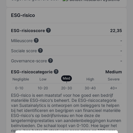
ESG-risico
ESG-risicoscore
22,35
Milieuscore
-
Sociale score
-
Governance-score
-
ESG-risicocategorie
Medium
Med
Negligible
Low
High
Severe
0-10
10-20
20-30
30-40
40+
ESG-risico is een maatstaf voor hoe goed een bedrijf
materiële ESG-risico's beheert. De ESG-risicocategorie
van Sustainalytics is ontworpen om beleggers te helpen
bij het identificeren en begrijpen van financieel materiële
ESG-risico's op bedrijfsniveau en hoe deze de
langetermijnprestaties van aandelenbeleggingen kunnen
beïnvloeden. De schaal loopt van 0-100. Hoe lager het
risico, hoe beter (0 staat voor geen risico en 100 voor