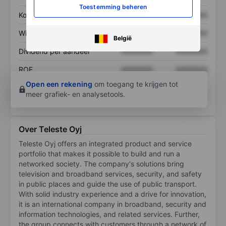
Toestemming beheren
Koers/omzetratio
XXXXXXX
XXXXXXX
Winst per aandeel
XXXXXXX
XXXXXXX
België
Dividend per aandeel
XXXXXXX
XXXXXXX
ROE
XXXXXXX
XXXXXXX
Open een rekening
om toegang te krijgen tot
meer grafiek- en analysetools.
Over Teleste Oyj
Teleste Oyj offers an integrated product and service
portfolio that makes it possible to build and run a
networked society. The company's solutions bring
television and broadband services, security, and safety
in public places and guide the use of public transport.
With solid industry experience and a drive for innovation,
it is an international company in broadband, security and
information technologies, and related services. Further,
the group connects with customers through a network of