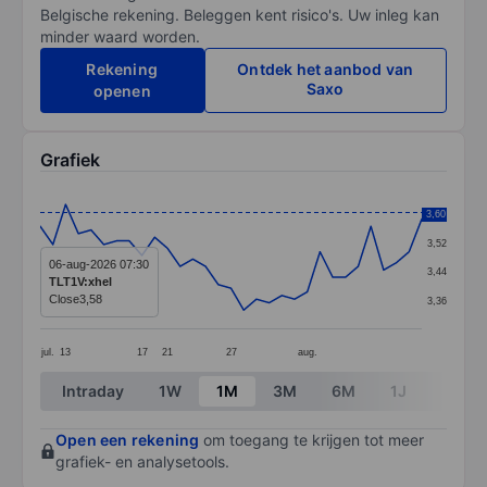
Belgische rekening. Beleggen kent risico's. Uw inleg kan
minder waard worden.
Rekening
Ontdek het aanbod van
Saxo
openen
Grafiek
Chart
3,60
3,60
Line chart with 31 data points.
3,52
The chart has 1 X axis displaying categories.
06-aug-2026 07:30
3,44
TLT1V:xhel
The chart has 1 Y axis displaying values. Data ranges 
Close
3,58
3,36
jul.
13
17
21
27
aug.
End of interactive chart.
Intraday
1W
1M
3M
6M
1J
3J
Open een rekening
om toegang te krijgen tot meer
grafiek- en analysetools.