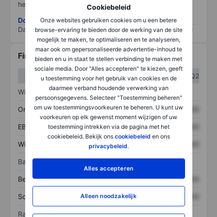
het grootste risico).
Cookiebeleid
Download de ESG-risicomethodologie
Onze websites gebruiken cookies om u een betere
Data provided by
/
browse-ervaring te bieden door de werking van de site
mogelijk te maken, te optimaliseren en te analyseren,
maar ook om gepersonaliseerde advertentie-inhoud te
Financiële gegevens
bieden en u in staat te stellen verbinding te maken met
sociale media. Door "Alles accepteren" te kiezen, geeft
Q1
Q2
u toestemming voor het gebruik van cookies en de
daarmee verband houdende verwerking van
Winst/verlies
persoonsgegevens. Selecteer "Toestemming beheren"
om uw toestemmingsvoorkeuren te beheren. U kunt uw
Omzet
XXXXXXX
XXXXXXX
voorkeuren op elk gewenst moment wijzigen of uw
EBITDA
XXXXXXX
XXXXXXX
toestemming intrekken via de pagina met het
cookiebeleid. Bekijk ons
cookiebeleid
en ons
Winst
XXXXXXX
XXXXXXX
privacybeleid
.
Balans
Alles accepteren
Bezittingen
XXXXXXX
XXXXXXX
Schulden
XXXXXXX
XXXXXXX
Alleen noodzakelijk
Ratio's