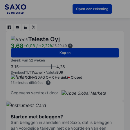
Open een rekening
Teleste Oyj
3,68
+0,08
/
+2,22%
15:29:49
Kopen
Bereik van 52 weken
3,15
4,28
Symbool
TLT1V:xhel
Valuta
EUR
NASDAQ OMX Helsinki
Closed
15 minutes différées
Gegevens verstrekt door
Starten met beleggen?
Slim beleggen in aandelen met Saxo, dat is beleggen
aan voordelige tarieven met de voordelen van een