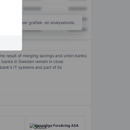
XXXXXXX
XXXXXXX
XXXXXXX
XXXXXXX
ijgen tot meer grafiek- en analysetools.
XXXXXXX
XXXXXXX
 the result of merging savings and union banks
s banks in Sweden remain in close
ank's IT systems and part of its
Gjensidige Forsikring ASA