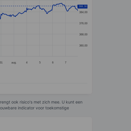
388,30
384,00
376,00
368,00
360,00
31
aug.
4
5
6
7
engt ook risico's met zich mee. U kunt een
trouwbare indicator voor toekomstige