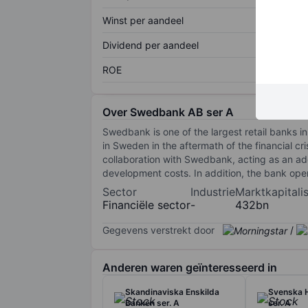
Winst per aandeel
Dividend per aandeel
ROE
Over Swedbank AB ser A
Swedbank is one of the largest retail banks in
in Sweden in the aftermath of the financial c
collaboration with Swedbank, acting as an ad
development costs. In addition, the bank opera
Sector
Industrie
Marktkapitalis
Financiële sector
-
432bn
Gegevens verstrekt door
/
Anderen waren geïnteresseerd in
Skandinaviska Enskilda
Svenska 
Banken ser. A
ser. A