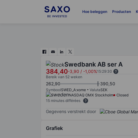
Hoe beleggen
Producten
K
Swedbank AB ser A
384,40
-3,90
/
-1,00%
15:29:30
Bereik van 52 weken
262,90
390,50
Symbool
SWED_A:xome
Valuta
SEK
NASDAQ OMX Stockholm
Closed
15 minutes différées
Gegevens verstrekt door
Grafiek
Chart