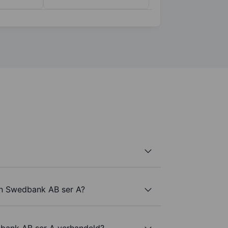
an Swedbank AB ser A?
bank AB ser A verhandeld?