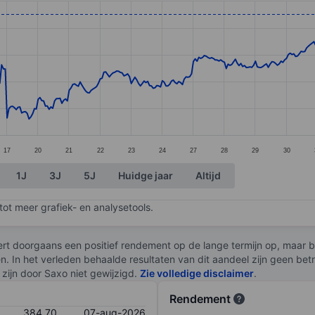
ories.
s. Data ranges from 356.8 to 390.1.
17
20
21
22
23
24
27
28
29
30
1J
3J
5J
Huidge jaar
Altijd
ot meer grafiek- en analysetools.
rt doorgaans een positief rendement op de lange termijn op, maar br
en. In het verleden behaalde resultaten van dit aandeel zijn geen be
zijn door Saxo niet gewijzigd.
Zie volledige disclaimer
.
Rendement
384,70
07-aug-2026