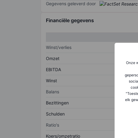
Gegevens geleverd door
Financiële gegevens
Winst/verlies
Omzet
Onze w
EBITDA
geperso
Winst
socia
coo
Balans
"Toest
elk gew
Bezittingen
Schulden
Ratio's
Koers/omzetratio