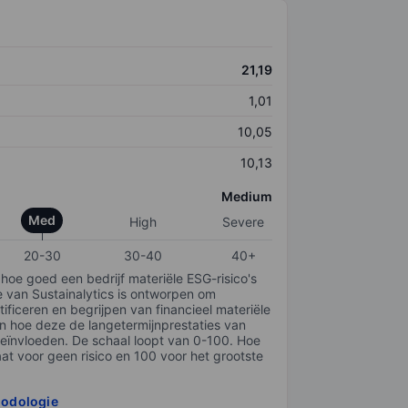
21,19
1,01
10,05
10,13
Medium
Med
High
Severe
20-30
30-40
40+
 hoe goed een bedrijf materiële ESG-risico's
e van Sustainalytics is ontworpen om
tificeren en begrijpen van financieel materiële
en hoe deze de langetermijnprestaties van
ïnvloeden. De schaal loopt van 0-100. Hoe
taat voor geen risico en 100 voor het grootste
hodologie