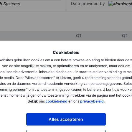
Data provided by
Q1
Q2
Cookiebeleid
XXXXXXX
XXXXXXX
ebsites gebruiken cookies om u een betere browse-ervaring te bieden door de 
van de site mogelijk te maken, te optimaliseren en te analyseren, maar ook om
XXXXXXX
XXXXXXX
naliseerde advertentie-inhoud te bieden en u in staat te stellen verbinding te m
XXXXXXX
XXXXXXX
le media. Door "Alles accepteren" te kiezen, geeft u toestemming voor het gebru
kies en de daarmee verband houdende verwerking van persoonsgegevens. Selec
emming beheren" om uw toestemmingsvoorkeuren te beheren. U kunt uw voorke
enst moment wijzigen of uw toestemming intrekken via de pagina met het cooki
XXXXXXX
XXXXXXX
Bekijk ons
cookiebeleid
en ons
privacybeleid
.
XXXXXXX
XXXXXXX
Alles accepteren
XXXXXXX
XXXXXXX