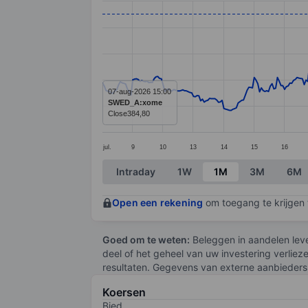
Line chart with 391 data points.
The chart has 1 X axis displaying categ
The chart has 1 Y axis displaying value
07-aug-2026 15:00
SWED_A:xome
Close
384,80
jul.
9
10
13
14
15
16
End of interactive chart.
Intraday
1W
1M
3M
6M
Open een rekening
om toegang te krijgen t
Goed om te weten:
Beleggen in aandelen leve
deel of het geheel van uw investering verliez
resultaten. Gegevens van externe aanbieders 
Koersen
Bied