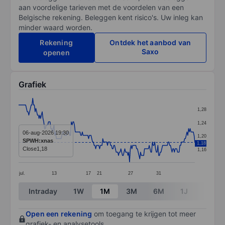
aan voordelige tarieven met de voordelen van een
Belgische rekening. Beleggen kent risico's. Uw inleg kan
minder waard worden.
Rekening
Ontdek het aanbod van
Saxo
openen
Grafiek
Chart
1,28
Line chart with 225 data points.
1,24
The chart has 1 X axis displaying categories.
06-aug-2026 19:30
1,20
SPWH:xnas
1,18
The chart has 1 Y axis displaying values. Data ranges f
Close
1,18
1,16
jul.
13
17
21
27
31
End of interactive chart.
Intraday
1W
1M
3M
6M
1J
3J
Open een rekening
om toegang te krijgen tot meer
grafiek- en analysetools.