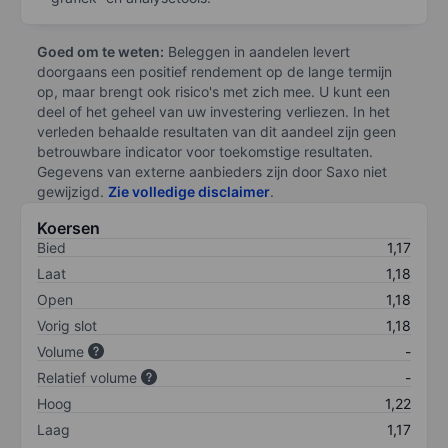
Goed om te weten:
Beleggen in aandelen levert
doorgaans een positief rendement op de lange termijn
op, maar brengt ook risico's met zich mee. U kunt een
deel of het geheel van uw investering verliezen. In het
verleden behaalde resultaten van dit aandeel zijn geen
betrouwbare indicator voor toekomstige resultaten.
Gegevens van externe aanbieders zijn door Saxo niet
gewijzigd.
Zie volledige disclaimer
.
Koersen
Bied
1,17
Laat
1,18
Open
1,18
Vorig slot
1,18
Volume
-
Relatief volume
-
Hoog
1,22
Laag
1,17