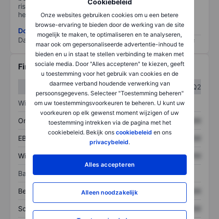
Cookiebeleid
risico, hoe beter (0 staat voor geen risico en 100 voor
het grootste risico).
Onze websites gebruiken cookies om u een betere
browse-ervaring te bieden door de werking van de site
Download de ESG-risicomethodologie
mogelijk te maken, te optimaliseren en te analyseren,
Data provided by
/
maar ook om gepersonaliseerde advertentie-inhoud te
bieden en u in staat te stellen verbinding te maken met
sociale media. Door "Alles accepteren" te kiezen, geeft
Financiële gegevens
u toestemming voor het gebruik van cookies en de
daarmee verband houdende verwerking van
Q1
Q2
persoonsgegevens. Selecteer "Toestemming beheren"
Winst/verlies
om uw toestemmingsvoorkeuren te beheren. U kunt uw
voorkeuren op elk gewenst moment wijzigen of uw
Omzet
XXXXXXX
XXXXXXX
toestemming intrekken via de pagina met het
cookiebeleid. Bekijk ons
cookiebeleid
en ons
EBITDA
XXXXXXX
XXXXXXX
privacybeleid
.
Winst
XXXXXXX
XXXXXXX
Alles accepteren
Balans
Bezittingen
XXXXXXX
XXXXXXX
Alleen noodzakelijk
Schulden
XXXXXXX
XXXXXXX