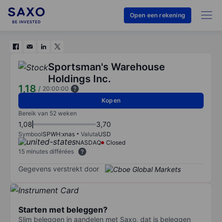
Open een rekening
Sportsman's Warehouse
Holdings Inc.
1,18
/
20:00:00
Kopen
Bereik van 52 weken
1,08
3,70
Symbool
SPWH:xnas
Valuta
USD
NASDAQ
Closed
15 minutes différées
Gegevens verstrekt door
Starten met beleggen?
Slim beleggen in aandelen met Saxo, dat is beleggen