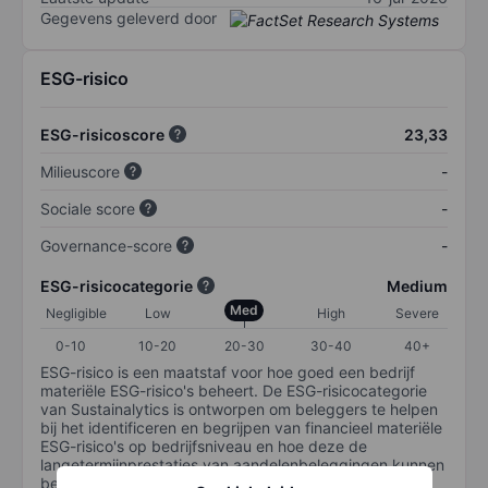
Gegevens geleverd door
ESG-risico
ESG-risicoscore
23,33
Milieuscore
-
Sociale score
-
Governance-score
-
ESG-risicocategorie
Medium
Med
Negligible
Low
High
Severe
0-10
10-20
20-30
30-40
40+
ESG-risico is een maatstaf voor hoe goed een bedrijf
materiële ESG-risico's beheert. De ESG-risicocategorie
van Sustainalytics is ontworpen om beleggers te helpen
bij het identificeren en begrijpen van financieel materiële
ESG-risico's op bedrijfsniveau en hoe deze de
langetermijnprestaties van aandelenbeleggingen kunnen
beïnvloeden. De schaal loopt van 0-100. Hoe lager het