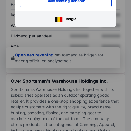
Toestemming beheren
Ratio's
Koers/omzetratio
XXXXXXX
XXXXXXX
België
Winst per aandeel
XXXXXXX
XXXXXXX
Dividend per aandeel
XXXXXXX
XXXXXXX
ROE
XXXXXXX
XXXXXXX
Open een rekening
om toegang te krijgen tot
meer grafiek- en analysetools.
Over Sportsman's Warehouse Holdings Inc.
Sportsman's Warehouse Holdings Inc together with its
subsidiaries operates as an outdoor sporting goods
retailer. It provides a one-stop shopping experience that
equips customers with the right quality, brand name
hunting, shooting, fishing, and camping gear to
maximize enjoyment of the outdoors. The company
offers products in the categories of Camping, Apparel,
Fishing, Footwear, Hunting and shooting, and Optics,