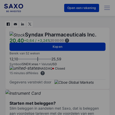
Open een rekening
Syndax Pharmaceuticals Inc.
20,40
+0,64
/
+3,24%
20:00:00
Kopen
Bereik van 52 weken
12,10
25,59
Symbool
SNDX:xnas
Valuta
USD
NASDAQ
Closed
15 minutes différées
Gegevens verstrekt door
Starten met beleggen?
Slim beleggen in aandelen met Saxo, dat is beleggen
aan voordelige tarieven met de voordelen van een