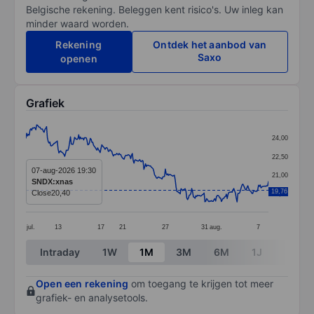
Belgische rekening. Beleggen kent risico's. Uw inleg kan
minder waard worden.
Rekening
Ontdek het aanbod van
Saxo
openen
Grafiek
Chart
24,00
Line chart with 295 data points.
22,50
The chart has 1 X axis displaying categories.
07-aug-2026 19:30
21,00
SNDX:xnas
The chart has 1 Y axis displaying values. Data ranges 
19,76
Close
20,40
19,50
jul.
13
17
21
27
31
aug.
7
End of interactive chart.
Intraday
1W
1M
3M
6M
1J
3J
Open een rekening
om toegang te krijgen tot meer
grafiek- en analysetools.