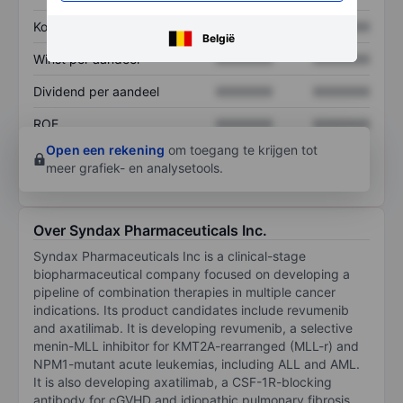
Koers/omzetratio
XXXXXXX
XXXXXXX
België
Winst per aandeel
XXXXXXX
XXXXXXX
Dividend per aandeel
XXXXXXX
XXXXXXX
ROE
XXXXXXX
XXXXXXX
Open een rekening
om toegang te krijgen tot
meer grafiek- en analysetools.
Over Syndax Pharmaceuticals Inc.
Syndax Pharmaceuticals Inc is a clinical-stage
biopharmaceutical company focused on developing a
pipeline of combination therapies in multiple cancer
indications. Its product candidates include revumenib
and axatilimab. It is developing revumenib, a selective
menin-MLL inhibitor for KMT2A-rearranged (MLL-r) and
NPM1-mutant acute leukemias, including ALL and AML.
It is also developing axatilimab, a CSF-1R-blocking
antibody for cGVHD and idiopathic pulmonary fibrosis.