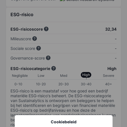
ESG-risico
ESG-risicoscore
32,34
Milieuscore
-
Sociale score
-
Governance-score
-
ESG-risicocategorie
High
High
Negligible
Low
Med
Severe
0-10
10-20
20-30
30-40
40+
ESG-risico is een maatstaf voor hoe goed een bedrijf
materiële ESG-risico's beheert. De ESG-risicocategorie
van Sustainalytics is ontworpen om beleggers te helpen
bij het identificeren en begrijpen van financieel materiële
ESG-risico's op bedrijfsniveau en hoe deze de
langetermijnprestaties van aandelenbeleggingen kunnen
beïnvloeden. De schaal loopt van 0-100. Hoe lager het
Cookiebeleid
risico, hoe beter (0 staat voor geen risico en 100 voor