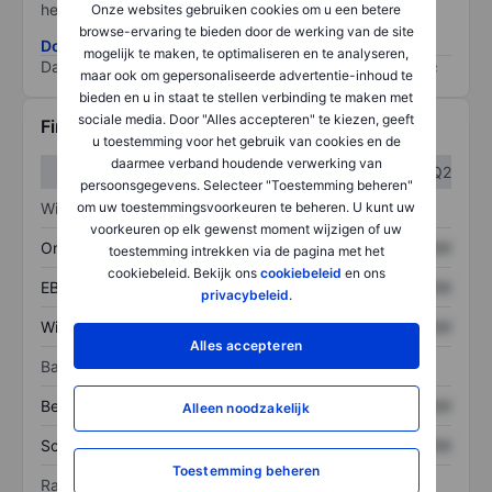
het grootste risico).
Onze websites gebruiken cookies om u een betere
browse-ervaring te bieden door de werking van de site
Download de ESG-risicomethodologie
mogelijk te maken, te optimaliseren en te analyseren,
Data provided by
/
maar ook om gepersonaliseerde advertentie-inhoud te
bieden en u in staat te stellen verbinding te maken met
sociale media. Door "Alles accepteren" te kiezen, geeft
Financiële gegevens
u toestemming voor het gebruik van cookies en de
daarmee verband houdende verwerking van
Q1
Q2
persoonsgegevens. Selecteer "Toestemming beheren"
om uw toestemmingsvoorkeuren te beheren. U kunt uw
Winst/verlies
voorkeuren op elk gewenst moment wijzigen of uw
Omzet
XXXXXXX
XXXXXXX
toestemming intrekken via de pagina met het
cookiebeleid. Bekijk ons
cookiebeleid
en ons
EBITDA
XXXXXXX
XXXXXXX
privacybeleid
.
Winst
XXXXXXX
XXXXXXX
Alles accepteren
Balans
Bezittingen
XXXXXXX
XXXXXXX
Alleen noodzakelijk
Schulden
XXXXXXX
XXXXXXX
Toestemming beheren
Ratio's