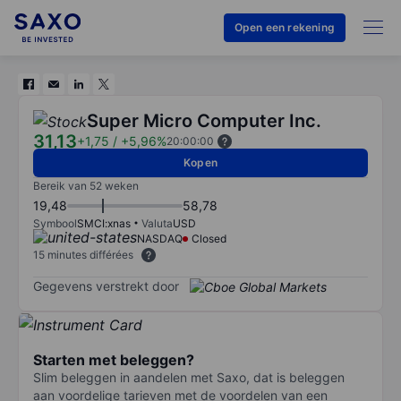
Open een rekening
Super Micro Computer Inc.
31,13
+1,75
/
+5,96%
20:00:00
Kopen
Bereik van 52 weken
19,48
58,78
Symbool
SMCI:xnas
Valuta
USD
NASDAQ
Closed
15 minutes différées
Gegevens verstrekt door
Starten met beleggen?
Slim beleggen in aandelen met Saxo, dat is beleggen
aan voordelige tarieven met de voordelen van een