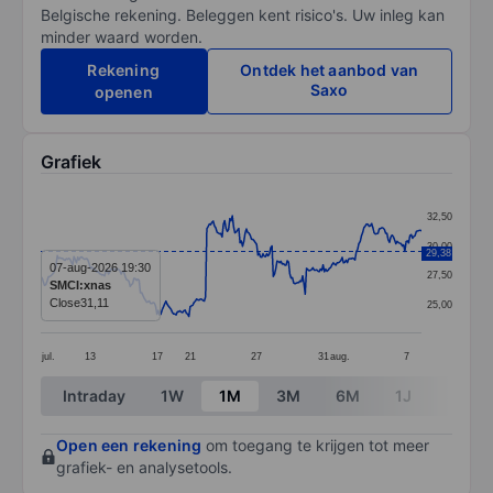
Belgische rekening. Beleggen kent risico's. Uw inleg kan
minder waard worden.
Rekening
Ontdek het aanbod van
Saxo
openen
Grafiek
Chart
32,50
Line chart with 299 data points.
30,00
29,38
The chart has 1 X axis displaying categories.
07-aug-2026 19:30
27,50
SMCI:xnas
The chart has 1 Y axis displaying values. Data ranges
Close
31,11
25,00
jul.
13
17
21
27
31
aug.
7
End of interactive chart.
Intraday
1W
1M
3M
6M
1J
3J
Open een rekening
om toegang te krijgen tot meer
grafiek- en analysetools.