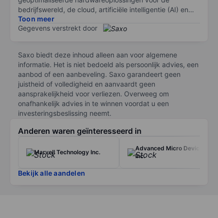
bedrijfswereld, de cloud, artificiële intelligentie (AI) en
Toon meer
edge computing.
Gegevens verstrekt door
Het productaanbod omvat modulaire en ‘rack-scale’
systemen, moederborden, GPU-servers en
Saxo biedt deze inhoud alleen aan voor algemene
datacenterinfrastructuur. SuperMicro integreert zijn
informatie. Het is niet bedoeld als persoonlijk advies, een
hardware met open-standaard componenten en richt
aanbod of een aanbeveling. Saxo garandeert geen
zich op energiezuinige ontwerpen die zijn afgestemd op
juistheid of volledigheid en aanvaardt geen
veeleisende rekentaken. Het bedrijf heeft overal ter
aansprakelijkheid voor verliezen. Overweeg om
wereld klanten in verschillende sectoren, waaronder
onafhankelijk advies in te winnen voordat u een
clouddienstverleners, onderzoeksinstellingen en
investeringsbeslissing neemt.
industriële automatisering.
Anderen waren geïnteresseerd in
Super Micro Computer noteert op de NASDAQ.
Advanced Micro Devices
Marvell Technology Inc.
Inc.
Bekijk alle aandelen