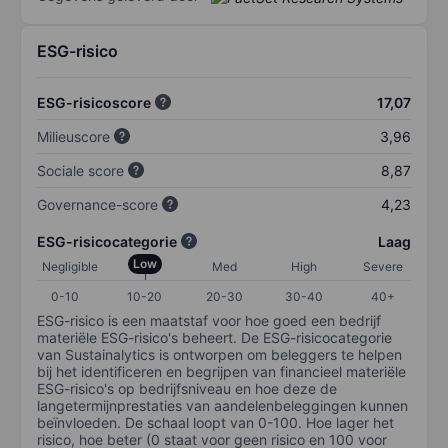
ESG-risico
ESG-risicoscore
17,07
Milieuscore
3,96
Sociale score
8,87
Governance-score
4,23
ESG-risicocategorie
Laag
Low
Negligible
Med
High
Severe
0-10
10-20
20-30
30-40
40+
ESG-risico is een maatstaf voor hoe goed een bedrijf
materiële ESG-risico's beheert. De ESG-risicocategorie
van Sustainalytics is ontworpen om beleggers te helpen
bij het identificeren en begrijpen van financieel materiële
ESG-risico's op bedrijfsniveau en hoe deze de
langetermijnprestaties van aandelenbeleggingen kunnen
beïnvloeden. De schaal loopt van 0-100. Hoe lager het
risico, hoe beter (0 staat voor geen risico en 100 voor