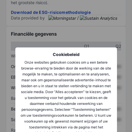
het grootste risico).
Download de ESG-risicomethodologie
Data provided by
/
Financiële gegevens
Q1
Q2
Cookiebeleid
Winst/verlies
Onze websites gebruiken cookies om u een betere
Omzet
XXXXXXX
XXXXXXX
browse-ervaring te bieden door de werking van de site
mogelijk te maken, te optimaliseren en te analyseren,
EBITDA
XXXXXXX
XXXXXXX
maar ook om gepersonaliseerde advertentie-inhoud te
bieden en u in staat te stellen verbinding te maken met
Winst
XXXXXXX
XXXXXXX
sociale media. Door "Alles accepteren" te kiezen, geeft
u toestemming voor het gebruik van cookies en de
Balans
daarmee verband houdende verwerking van
Bezittingen
XXXXXXX
XXXXXXX
persoonsgegevens. Selecteer "Toestemming beheren"
om uw toestemmingsvoorkeuren te beheren. U kunt uw
Schulden
XXXXXXX
XXXXXXX
voorkeuren op elk gewenst moment wijzigen of uw
toestemming intrekken via de pagina met het
Ratio's