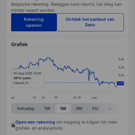
Belgische rekening. Beleggen kent risico's. Uw inleg kan
minder waard worden.
Rekening
Ontdek het aanbod van
Saxo
openen
Grafiek
Chart
4,40
Line chart with 211 data points.
4,20
The chart has 1 X axis displaying categories.
05-aug-2026 15:00
4,00
SIFG:xams
The chart has 1 Y axis displaying values. Data ranges 
Close
3,71
3,81
3,80
jul.
10
14
20
24
28
aug.
End of interactive chart.
Intraday
1W
1M
3M
6M
1J
3J
Open een rekening
om toegang te krijgen tot meer
grafiek- en analysetools.