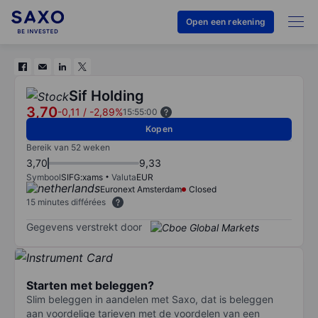
Open een rekening
Sif Holding
3,70
-0,11
/
-2,89%
15:55:00
Kopen
Bereik van 52 weken
3,70
9,33
Symbool
SIFG:xams
Valuta
EUR
Euronext Amsterdam
Closed
15 minutes différées
Gegevens verstrekt door
Starten met beleggen?
Slim beleggen in aandelen met Saxo, dat is beleggen
aan voordelige tarieven met de voordelen van een