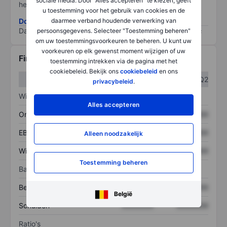
sociale media. Door "Alles accepteren" te kiezen, geeft
het grootste risico).
u toestemming voor het gebruik van cookies en de
Download de ESG-risicomethodologie
daarmee verband houdende verwerking van
Data provided by
/
persoonsgegevens. Selecteer "Toestemming beheren"
om uw toestemmingsvoorkeuren te beheren. U kunt uw
voorkeuren op elk gewenst moment wijzigen of uw
Financiële gegevens
toestemming intrekken via de pagina met het
cookiebeleid. Bekijk ons
cookiebeleid
en ons
Q1
Q2
privacybeleid
.
Winst/verlies
Alles accepteren
Omzet
XXXXXXX
XXXXXXX
EBITDA
XXXXXXX
XXXXXXX
Alleen noodzakelijk
Winst
XXXXXXX
XXXXXXX
Toestemming beheren
Balans
Bezittingen
XXXXXXX
XXXXXXX
België
Schulden
XXXXXXX
XXXXXXX
Ratio's