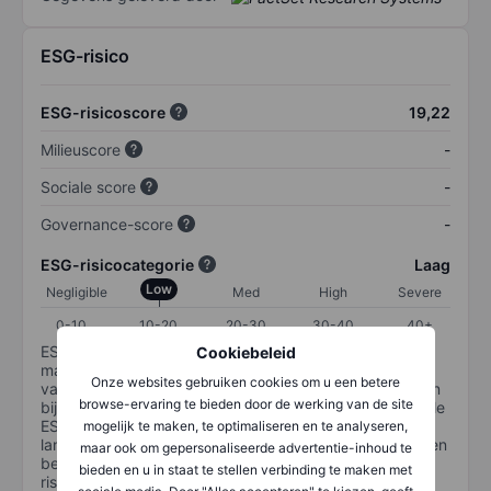
ESG-risico
ESG-risicoscore
19,22
Milieuscore
-
Sociale score
-
Governance-score
-
ESG-risicocategorie
Laag
Low
Negligible
Med
High
Severe
0-10
10-20
20-30
30-40
40+
ESG-risico is een maatstaf voor hoe goed een bedrijf
Cookiebeleid
materiële ESG-risico's beheert. De ESG-risicocategorie
Onze websites gebruiken cookies om u een betere
van Sustainalytics is ontworpen om beleggers te helpen
browse-ervaring te bieden door de werking van de site
bij het identificeren en begrijpen van financieel materiële
ESG-risico's op bedrijfsniveau en hoe deze de
mogelijk te maken, te optimaliseren en te analyseren,
langetermijnprestaties van aandelenbeleggingen kunnen
maar ook om gepersonaliseerde advertentie-inhoud te
beïnvloeden. De schaal loopt van 0-100. Hoe lager het
bieden en u in staat te stellen verbinding te maken met
risico, hoe beter (0 staat voor geen risico en 100 voor