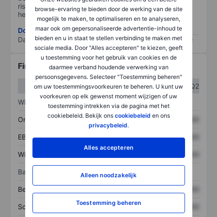
risico, hoe beter (0 staat voor geen risico en 100 voor
browse-ervaring te bieden door de werking van de site
het grootste risico).
mogelijk te maken, te optimaliseren en te analyseren,
maar ook om gepersonaliseerde advertentie-inhoud te
Download de ESG-risicomethodologie
bieden en u in staat te stellen verbinding te maken met
Data provided by
/
sociale media. Door "Alles accepteren" te kiezen, geeft
u toestemming voor het gebruik van cookies en de
Financiële gegevens
daarmee verband houdende verwerking van
persoonsgegevens. Selecteer "Toestemming beheren"
Q1
Q2
om uw toestemmingsvoorkeuren te beheren. U kunt uw
voorkeuren op elk gewenst moment wijzigen of uw
Winst/verlies
toestemming intrekken via de pagina met het
cookiebeleid. Bekijk ons
cookiebeleid
en ons
Omzet
XXXXXXX
XXXXXXX
privacybeleid
.
EBITDA
XXXXXXX
XXXXXXX
Alles accepteren
Winst
XXXXXXX
XXXXXXX
Balans
Alleen noodzakelijk
Bezittingen
XXXXXXX
XXXXXXX
Toestemming beheren
Schulden
XXXXXXX
XXXXXXX