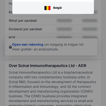
Ratio's
België
Koers/omzetratio
XXXXXXX
XXXXXXX
Winst per aandeel
XXXXXXX
XXXXXXX
Dividend per aandeel
XXXXXXX
XXXXXXX
ROE
XXXXXXX
XXXXXXX
Open een rekening
om toegang te krijgen tot
meer grafiek- en analysetools.
Over Scinai Immunotherapeutics Ltd - ADR
Scinai Immunotherapeutics Ltd is a biopharmaceutical
company with two complementary business units: (i)
Scinai R&D, focused on the development of therapeutics
in inflammation and immunology, and (ii) the contract
development and manufacturing organization (CDMO)
business. The CDMO business provides integrated
development and manufacturing services to small and
emerging biotech companies, supporting clients from