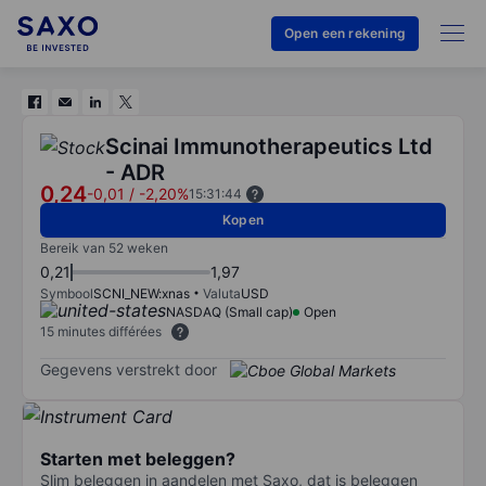
Open een rekening
Scinai Immunotherapeutics Ltd
- ADR
0,24
-0,01
/
-2,20%
15:31:44
Kopen
Bereik van 52 weken
0,21
1,97
Symbool
SCNI_NEW:xnas
Valuta
USD
NASDAQ (Small cap)
Open
15 minutes différées
Gegevens verstrekt door
Starten met beleggen?
Slim beleggen in aandelen met Saxo, dat is beleggen