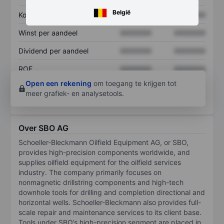
België
Koers/omzetratio
XXXXXXX
XXXXXXX
Winst per aandeel
XXXXXXX
XXXXXXX
Dividend per aandeel
XXXXXXX
XXXXXXX
ROE
XXXXXXX
XXXXXXX
Open een rekening
om toegang te krijgen tot
meer grafiek- en analysetools.
Over SBO AG
Schoeller-Bleckmann Oilfield Equipment AG, or SBO,
provides high-precision components worldwide, and
supplies oilfield equipment for the oilfield services
industry. The company primarily focuses on
nonmagnetic drillstring components and high-tech
downhole tools for drilling and completion directional and
horizontal wells. Schoeller-Bleckmann also provides full-
scale repair and maintenance services to its client base.
Tools under SBO’s high-precision segment are placed in