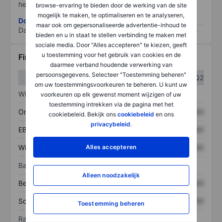
het grootste risico).
browse-ervaring te bieden door de werking van de site
mogelijk te maken, te optimaliseren en te analyseren,
Download de ESG-risicomethodologie
maar ook om gepersonaliseerde advertentie-inhoud te
Data provided by
/
bieden en u in staat te stellen verbinding te maken met
sociale media. Door "Alles accepteren" te kiezen, geeft
u toestemming voor het gebruik van cookies en de
Financiële gegevens
daarmee verband houdende verwerking van
persoonsgegevens. Selecteer "Toestemming beheren"
Q1
Q2
om uw toestemmingsvoorkeuren te beheren. U kunt uw
Winst/verlies
voorkeuren op elk gewenst moment wijzigen of uw
toestemming intrekken via de pagina met het
Omzet
XXXXXXX
XXXXXXX
cookiebeleid. Bekijk ons
cookiebeleid
en ons
privacybeleid
.
EBITDA
XXXXXXX
XXXXXXX
Winst
XXXXXXX
XXXXXXX
Alles accepteren
Balans
Alleen noodzakelijk
Bezittingen
XXXXXXX
XXXXXXX
Schulden
XXXXXXX
XXXXXXX
Toestemming beheren
Ratio's