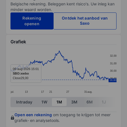
Belgische rekening. Beleggen kent risico's. Uw inleg kan
minder waard worden.
Rekening
Ontdek het aanbod van
Saxo
openen
Grafiek
Chart
32,00
Line chart with 327 data points.
31,00
The chart has 1 X axis displaying categories.
06-aug-2026 15:01
30,00
SBO:xwbo
The chart has 1 Y axis displaying values. Data ranges 
Close
29,00
29,00
28,80
jul.
13
17
21
27
31
aug.
End of interactive chart.
Intraday
1W
1M
3M
6M
1J
3J
Open een rekening
om toegang te krijgen tot meer
grafiek- en analysetools.