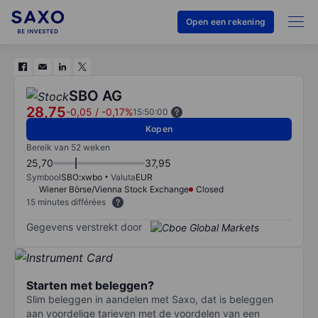
Open een rekening
SBO AG
28,75
-0,05
/
-0,17%
15:50:00
Kopen
Bereik van 52 weken
25,70
37,95
Symbool
SBO:xwbo
Valuta
EUR
Wiener Börse/Vienna Stock Exchange
Closed
15 minutes différées
Gegevens verstrekt door
Starten met beleggen?
Slim beleggen in aandelen met Saxo, dat is beleggen
aan voordelige tarieven met de voordelen van een