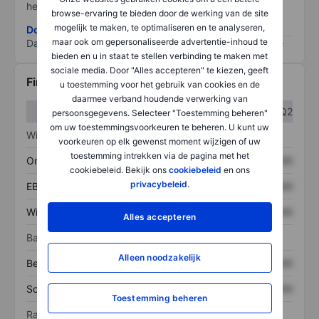
het grootste risico).
browse-ervaring te bieden door de werking van de site
mogelijk te maken, te optimaliseren en te analyseren,
Download de ESG-risicomethodologie
maar ook om gepersonaliseerde advertentie-inhoud te
Data provided by
/
bieden en u in staat te stellen verbinding te maken met
sociale media. Door "Alles accepteren" te kiezen, geeft
Financiële gegevens
u toestemming voor het gebruik van cookies en de
daarmee verband houdende verwerking van
Q1
Q2
persoonsgegevens. Selecteer "Toestemming beheren"
om uw toestemmingsvoorkeuren te beheren. U kunt uw
Winst/verlies
voorkeuren op elk gewenst moment wijzigen of uw
toestemming intrekken via de pagina met het
Omzet
XXXXXXX
XXXXXXX
cookiebeleid. Bekijk ons
cookiebeleid
en ons
privacybeleid
.
EBITDA
XXXXXXX
XXXXXXX
Winst
XXXXXXX
XXXXXXX
Alles accepteren
Balans
Alleen noodzakelijk
Bezittingen
XXXXXXX
XXXXXXX
Schulden
XXXXXXX
XXXXXXX
Toestemming beheren
Ratio's