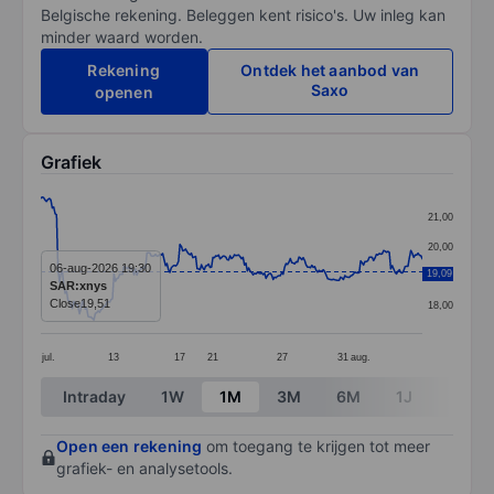
Belgische rekening. Beleggen kent risico's. Uw inleg kan
minder waard worden.
Rekening
Ontdek het aanbod van
Saxo
openen
Grafiek
Chart
21,00
Line chart with 267 data points.
20,00
The chart has 1 X axis displaying categories.
06-aug-2026 19:30
19,09
19,00
SAR:xnys
The chart has 1 Y axis displaying values. Data ranges 
Close
19,51
18,00
jul.
13
17
21
27
31
aug.
End of interactive chart.
Intraday
1W
1M
3M
6M
1J
3J
Open een rekening
om toegang te krijgen tot meer
grafiek- en analysetools.