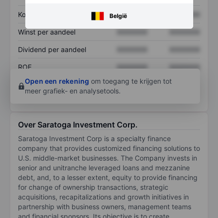
Koers/omzetratio
XXXXXXX
XXXXXXX
België
Winst per aandeel
XXXXXXX
XXXXXXX
Dividend per aandeel
XXXXXXX
XXXXXXX
ROE
XXXXXXX
XXXXXXX
Open een rekening
om toegang te krijgen tot
meer grafiek- en analysetools.
Over Saratoga Investment Corp.
Saratoga Investment Corp is a specialty finance
company that provides customized financing solutions to
U.S. middle-market businesses. The Company invests in
senior and unitranche leveraged loans and mezzanine
debt, and, to a lesser extent, equity to provide financing
for change of ownership transactions, strategic
acquisitions, recapitalizations and growth initiatives in
partnership with business owners, management teams
and financial sponsors. Its objective is to create