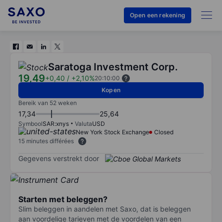
Open een rekening
Saratoga Investment Corp.
19,49
+0,40
/
+2,10%
20:10:00
Kopen
Bereik van 52 weken
17,34
25,64
Symbool
SAR:xnys
Valuta
USD
New York Stock Exchange
Closed
15 minutes différées
Gegevens verstrekt door
Starten met beleggen?
Slim beleggen in aandelen met Saxo, dat is beleggen
aan voordelige tarieven met de voordelen van een