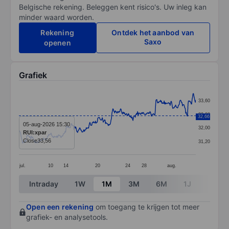
Belgische rekening. Beleggen kent risico's. Uw inleg kan
minder waard worden.
Rekening
Ontdek het aanbod van
Saxo
openen
Grafiek
Chart
33,60
Line chart with 387 data points.
32,80
32,66
The chart has 1 X axis displaying categories.
05-aug-2026 15:30
32,00
RUI:xpar
The chart has 1 Y axis displaying values. Data ranges 
Close
33,56
31,20
jul.
10
14
20
24
28
aug.
End of interactive chart.
Intraday
1W
1M
3M
6M
1J
3J
Open een rekening
om toegang te krijgen tot meer
grafiek- en analysetools.