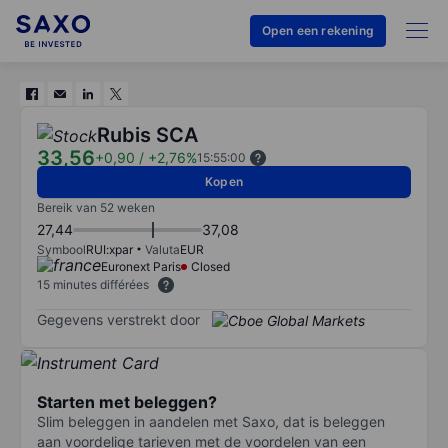
Open een rekening
Rubis SCA
33,56
+0,90
/
+2,76%
15:55:00
Kopen
Bereik van 52 weken
27,44
37,08
Symbool
RUI:xpar
Valuta
EUR
Euronext Paris
Closed
15 minutes différées
Gegevens verstrekt door
Starten met beleggen?
Slim beleggen in aandelen met Saxo, dat is beleggen
aan voordelige tarieven met de voordelen van een