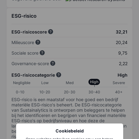
ESG-risico
ESG-risicoscore
32,21
Milieuscore
20,24
Sociale score
9,75
Governance-score
2,22
ESG-risicocategorie
High
High
Negligible
Low
Med
Severe
0-10
10-20
20-30
30-40
40+
ESG-risico is een maatstaf voor hoe goed een bedrijf
materiële ESG-risico's beheert. De ESG-risicocategorie
van Sustainalytics is ontworpen om beleggers te helpen
bij het identificeren en begrijpen van financieel materiële
ESG-risico's op bedrijfsniveau en hoe deze de
langetermijnprestaties van aandelenbeleggingen kunnen
Cookiebeleid
beïnvloeden. De schaal loopt van 0-100. Hoe lager het
risico, hoe beter (0 staat voor geen risico en 100 voor