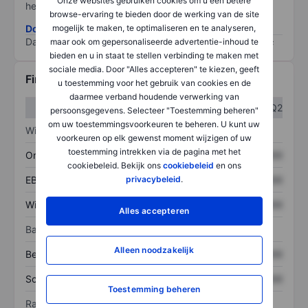
Onze websites gebruiken cookies om u een betere
het grootste risico).
browse-ervaring te bieden door de werking van de site
Download de ESG-risicomethodologie
mogelijk te maken, te optimaliseren en te analyseren,
Data provided by
/
maar ook om gepersonaliseerde advertentie-inhoud te
bieden en u in staat te stellen verbinding te maken met
sociale media. Door "Alles accepteren" te kiezen, geeft
Financiële gegevens
u toestemming voor het gebruik van cookies en de
daarmee verband houdende verwerking van
Q1
Q2
persoonsgegevens. Selecteer "Toestemming beheren"
om uw toestemmingsvoorkeuren te beheren. U kunt uw
Winst/verlies
voorkeuren op elk gewenst moment wijzigen of uw
toestemming intrekken via de pagina met het
Omzet
XXXXXXX
XXXXXXX
cookiebeleid. Bekijk ons
cookiebeleid
en ons
EBITDA
XXXXXXX
XXXXXXX
privacybeleid
.
Winst
XXXXXXX
XXXXXXX
Alles accepteren
Balans
Alleen noodzakelijk
Bezittingen
XXXXXXX
XXXXXXX
Schulden
XXXXXXX
XXXXXXX
Toestemming beheren
Ratio's