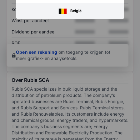
Koers/omzetratio
XXXXXXX
XXXXXXX
België
Winst per aandeel
XXXXXXX
XXXXXXX
Dividend per aandeel
XXXXXXX
XXXXXXX
ROE
XXXXXXX
XXXXXXX
Open een rekening
om toegang te krijgen tot
meer grafiek- en analysetools.
Over Rubis SCA
Rubis SCA specializes in bulk liquid storage and the
distribution of petroleum products. The company's
operated businesses are Rubis Terminal, Rubis Energie,
and Rubis Support and Services. Rubis Terminal stores,
and Rubis Renouvelables. Its customers include energy
and chemical groups, energy traders, and hypermarkets.
The company's business segments are; Energy
Distribution and Renewable Electricity Production. The
majority of its revenue is generated from the Energy