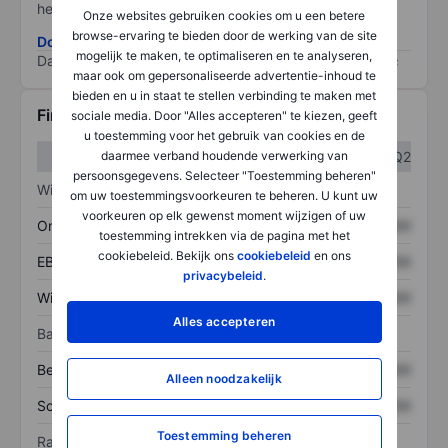
het grootste risico).
Onze websites gebruiken cookies om u een betere
browse-ervaring te bieden door de werking van de site
Download de ESG-risicomethodologie
mogelijk te maken, te optimaliseren en te analyseren,
Data provided by
/
maar ook om gepersonaliseerde advertentie-inhoud te
bieden en u in staat te stellen verbinding te maken met
Financiële gegevens
sociale media. Door "Alles accepteren" te kiezen, geeft
u toestemming voor het gebruik van cookies en de
daarmee verband houdende verwerking van
Q1
Q2
persoonsgegevens. Selecteer "Toestemming beheren"
Winst/verlies
om uw toestemmingsvoorkeuren te beheren. U kunt uw
voorkeuren op elk gewenst moment wijzigen of uw
Omzet
XXXXXXX
XXXXXXX
toestemming intrekken via de pagina met het
cookiebeleid. Bekijk ons
cookiebeleid
en ons
EBITDA
XXXXXXX
XXXXXXX
privacybeleid
.
Winst
XXXXXXX
XXXXXXX
Alles accepteren
Balans
Bezittingen
XXXXXXX
XXXXXXX
Alleen noodzakelijk
Schulden
XXXXXXX
XXXXXXX
Toestemming beheren
Ratio's