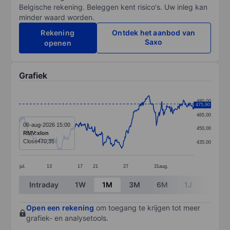
Belgische rekening. Beleggen kent risico's. Uw inleg kan
minder waard worden.
Rekening
Ontdek het aanbod van
Saxo
openen
Grafiek
Chart
480,00
475,90
Line chart with 391 data points.
465,00
The chart has 1 X axis displaying categories.
06-aug-2026 15:00
450,00
RMV:xlon
The chart has 1 Y axis displaying values. Data ranges
Close
470,35
435,00
jul.
13
17
21
27
31
aug.
End of interactive chart.
Intraday
1W
1M
3M
6M
1J
3J
Open een rekening
om toegang te krijgen tot meer
grafiek- en analysetools.