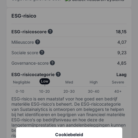
ESG-risico
ESG-risicoscore
18,15
Milieuscore
4,07
Sociale score
9,23
Governance-score
4,85
ESG-risicocategorie
Laag
Low
Negligible
Med
High
Severe
0-10
10-20
20-30
30-40
40+
ESG-risico is een maatstaf voor hoe goed een bedrijf
materiële ESG-risico's beheert. De ESG-risicocategorie
van Sustainalytics is ontworpen om beleggers te helpen
bij het identificeren en begrijpen van financieel materiële
ESG-risico's op bedrijfsniveau en hoe deze de
langetermijnprestaties van aandelenbeleggingen kunnen
beïnvloeden. De schaal loopt van 0-100. Hoe lager het
Cookiebeleid
risico, hoe beter (0 staat voor geen risico en 100 voor