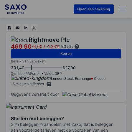
Open een rekening
Rightmove Plc
469,90
-6,00
/
-1,26%
15:35:25
Kopen
Bereik van 52 weken
391,40
827,00
Symbool
RMV:xlon
Valuta
GBP
London Stock Exchange
Closed
15 minutes différées
Gegevens verstrekt door
Starten met beleggen?
Slim beleggen in aandelen met Saxo, dat is beleggen
aan voordelige tarieven met de voordelen van een