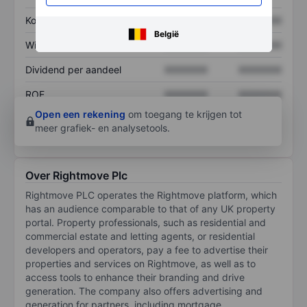
Koers/omzetratio
XXXXXXX
XXXXXXX
België
Winst per aandeel
XXXXXXX
XXXXXXX
Dividend per aandeel
XXXXXXX
XXXXXXX
ROE
XXXXXXX
XXXXXXX
Open een rekening
om toegang te krijgen tot
meer grafiek- en analysetools.
Over Rightmove Plc
Rightmove PLC operates the Rightmove platform, which
has an audience comparable to that of any UK property
portal. Property professionals, such as residential and
commercial estate and letting agents, or residential
developers and operators, pay a fee to advertise their
properties and services on Rightmove, as well as to
access tools to enhance their branding and drive
generation. The company also offers advertising and
generation for partners, including mortgage