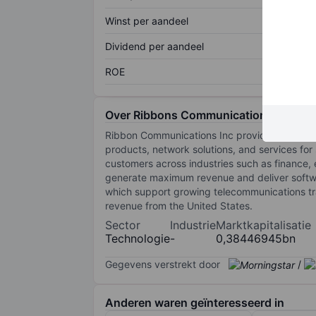
Winst per aandeel
Dividend per aandeel
ROE
Over Ribbons Communications Inc.
Ribbon Communications Inc provides communic
products, network solutions, and services for
customers across industries such as finance, 
generate maximum revenue and deliver softwar
which support growing telecommunications tra
revenue from the United States.
Sector
Industrie
Marktkapitalisatie
Technologie
-
0,38446945bn
Gegevens verstrekt door
/
Anderen waren geïnteresseerd in