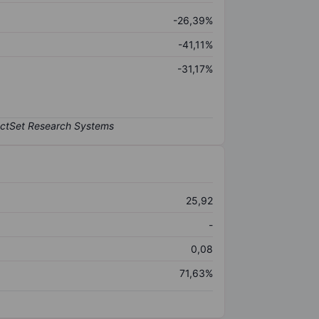
-26,39%
-41,11%
-31,17%
25,92
-
0,08
71,63%