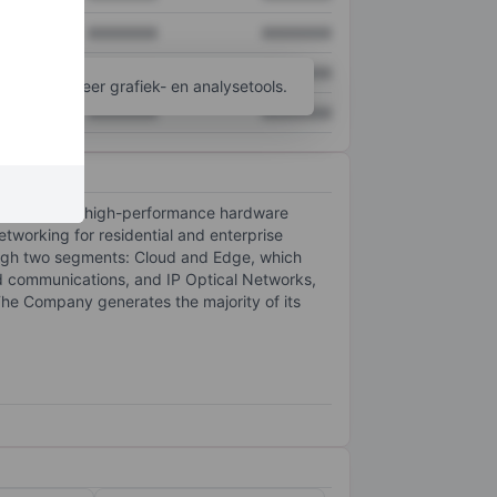
XXXXXXX
XXXXXXX
XXXXXXX
XXXXXXX
ijgen tot meer grafiek- en analysetools.
XXXXXXX
XXXXXXX
software and high-performance hardware
tworking for residential and enterprise
hrough two segments: Cloud and Edge, which
ed communications, and IP Optical Networks,
The Company generates the majority of its