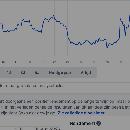
ories.
s. Data ranges from 1.97 to 2.38.
16
17
20
21
22
23
24
27
28
29
1J
3J
5J
Huidge jaar
Altijd
ot meer grafiek- en analysetools.
rt doorgaans een positief rendement op de lange termijn op, maar br
en. In het verleden behaalde resultaten van dit aandeel zijn geen be
zijn door Saxo niet gewijzigd.
Zie volledige disclaimer
.
Rendement
2,09
06-aug-2026