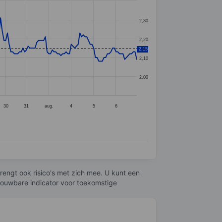
2,30
2,20
2,15
2,10
2,00
30
31
aug.
4
5
6
engt ook risico's met zich mee. U kunt een
trouwbare indicator voor toekomstige