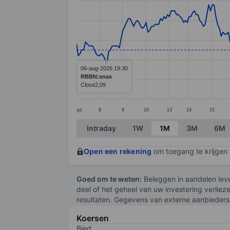
Line chart with 295 data points.
The chart has 1 X axis displaying categ
The chart has 1 Y axis displaying value
06-aug-2026 19:30
RBBN:xnas
Close
2,09
jul.
8
9
10
13
14
15
End of interactive chart.
Intraday
1W
1M
3M
6M
Open een rekening
om toegang te krijgen t
Goed om te weten:
Beleggen in aandelen leve
deel of het geheel van uw investering verliez
resultaten. Gegevens van externe aanbieders 
Koersen
Bied