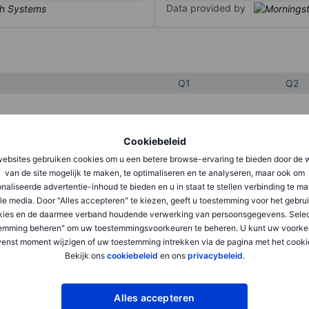
Data provided by
Q1
Q2
XXXXXXX
XXXXXXX
Cookiebeleid
XXXXXXX
XXXXXXX
ebsites gebruiken cookies om u een betere browse-ervaring te bieden door de 
van de site mogelijk te maken, te optimaliseren en te analyseren, maar ook om
XXXXXXX
XXXXXXX
naliseerde advertentie-inhoud te bieden en u in staat te stellen verbinding te m
le media. Door "Alles accepteren" te kiezen, geeft u toestemming voor het gebru
kies en de daarmee verband houdende verwerking van persoonsgegevens. Selec
emming beheren" om uw toestemmingsvoorkeuren te beheren. U kunt uw voorke
XXXXXXX
XXXXXXX
enst moment wijzigen of uw toestemming intrekken via de pagina met het cooki
XXXXXXX
XXXXXXX
Bekijk ons
cookiebeleid
en ons
privacybeleid
.
Alles accepteren
XXXXXXX
XXXXXXX