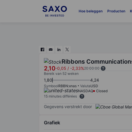
Hoe beleggen
Producten
K
Ribbons Communications
2,10
-0,05
/
-2,33%
20:00:00
Bereik van 52 weken
1,80
4,24
Symbool
RBBN:xnas
Valuta
USD
NASDAQ
Closed
15 minutes différées
Gegevens verstrekt door
Grafiek
Chart