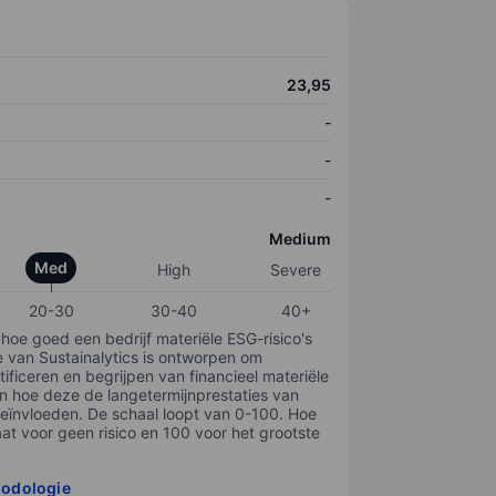
23,95
-
-
-
Medium
Med
High
Severe
20-30
30-40
40+
 hoe goed een bedrijf materiële ESG-risico's
e van Sustainalytics is ontworpen om
tificeren en begrijpen van financieel materiële
en hoe deze de langetermijnprestaties van
ïnvloeden. De schaal loopt van 0-100. Hoe
taat voor geen risico en 100 voor het grootste
hodologie