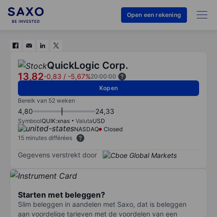
Open een rekening
QuickLogic Corp.
13,82
-0,83
/
-5,67%
20:00:00
Kopen
Bereik van 52 weken
4,80
24,33
Symbool
QUIK:xnas
Valuta
USD
NASDAQ
Closed
15 minutes différées
Gegevens verstrekt door
Starten met beleggen?
Slim beleggen in aandelen met Saxo, dat is beleggen
aan voordelige tarieven met de voordelen van een