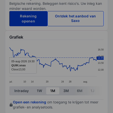
Belgische rekening. Beleggen kent risico's. Uw inleg kan
minder waard worden.
Rekening
Ontdek het aanbod van
Saxo
openen
Grafiek
Chart
16,50
Line chart with 298 data points.
15,00
14,65
The chart has 1 X axis displaying categories.
05-aug-2026 19:30
13,50
QUIK:xnas
The chart has 1 Y axis displaying values. Data ranges 
Close
13,93
12,00
jul.
10
14
20
24
28
aug.
End of interactive chart.
Intraday
1W
1M
3M
6M
1J
3J
Open een rekening
om toegang te krijgen tot meer
grafiek- en analysetools.