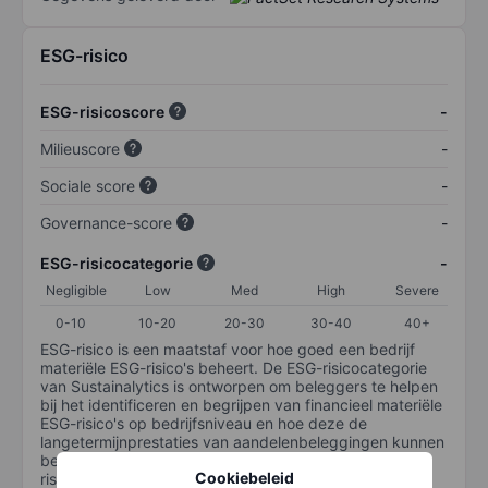
ESG-risico
ESG-risicoscore
-
Milieuscore
-
Sociale score
-
Governance-score
-
ESG-risicocategorie
-
Negligible
Low
Med
High
Severe
0-10
10-20
20-30
30-40
40+
ESG-risico is een maatstaf voor hoe goed een bedrijf
materiële ESG-risico's beheert. De ESG-risicocategorie
van Sustainalytics is ontworpen om beleggers te helpen
bij het identificeren en begrijpen van financieel materiële
ESG-risico's op bedrijfsniveau en hoe deze de
langetermijnprestaties van aandelenbeleggingen kunnen
beïnvloeden. De schaal loopt van 0-100. Hoe lager het
Cookiebeleid
risico, hoe beter (0 staat voor geen risico en 100 voor