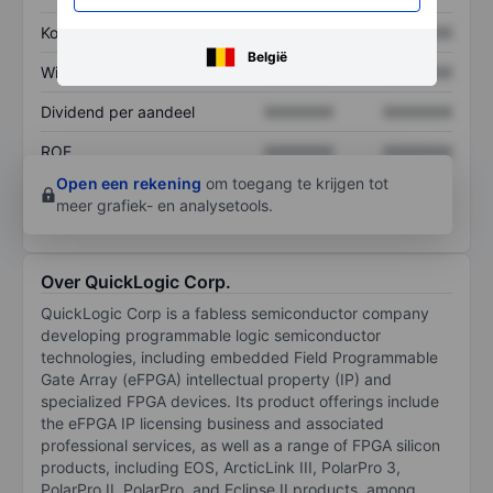
Koers/omzetratio
XXXXXXX
XXXXXXX
België
Winst per aandeel
XXXXXXX
XXXXXXX
Dividend per aandeel
XXXXXXX
XXXXXXX
ROE
XXXXXXX
XXXXXXX
Open een rekening
om toegang te krijgen tot
meer grafiek- en analysetools.
Over QuickLogic Corp.
QuickLogic Corp is a fabless semiconductor company
developing programmable logic semiconductor
technologies, including embedded Field Programmable
Gate Array (eFPGA) intellectual property (IP) and
specialized FPGA devices. Its product offerings include
the eFPGA IP licensing business and associated
professional services, as well as a range of FPGA silicon
products, including EOS, ArcticLink III, PolarPro 3,
PolarPro II, PolarPro, and Eclipse II products, among