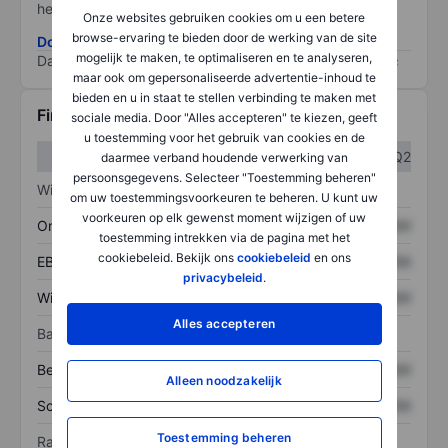
het grootste risico).
Onze websites gebruiken cookies om u een betere
browse-ervaring te bieden door de werking van de site
Download de ESG-risicomethodologie
mogelijk te maken, te optimaliseren en te analyseren,
Data provided by
/
maar ook om gepersonaliseerde advertentie-inhoud te
bieden en u in staat te stellen verbinding te maken met
Financiële gegevens
sociale media. Door "Alles accepteren" te kiezen, geeft
u toestemming voor het gebruik van cookies en de
Q1
Q2
daarmee verband houdende verwerking van
persoonsgegevens. Selecteer "Toestemming beheren"
Winst/verlies
om uw toestemmingsvoorkeuren te beheren. U kunt uw
voorkeuren op elk gewenst moment wijzigen of uw
Omzet
XXXXXXX
XXXXXXX
toestemming intrekken via de pagina met het
cookiebeleid. Bekijk ons
cookiebeleid
en ons
EBITDA
XXXXXXX
XXXXXXX
privacybeleid
.
Winst
XXXXXXX
XXXXXXX
Alles accepteren
Balans
Bezittingen
XXXXXXX
XXXXXXX
Alleen noodzakelijk
Schulden
XXXXXXX
XXXXXXX
Toestemming beheren
Ratio's