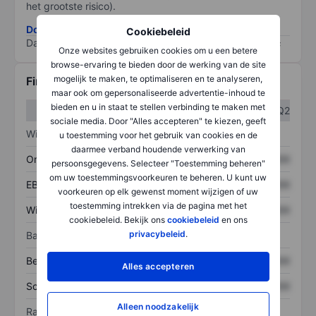
het grootste risico).
Download de ESG-risicomethodologie
Cookiebeleid
Data provided by
/
Onze websites gebruiken cookies om u een betere
browse-ervaring te bieden door de werking van de site
mogelijk te maken, te optimaliseren en te analyseren,
Financiële gegevens
maar ook om gepersonaliseerde advertentie-inhoud te
bieden en u in staat te stellen verbinding te maken met
Q1
Q2
sociale media. Door "Alles accepteren" te kiezen, geeft
Winst/verlies
u toestemming voor het gebruik van cookies en de
daarmee verband houdende verwerking van
Omzet
XXXXXXX
XXXXXXX
persoonsgegevens. Selecteer "Toestemming beheren"
om uw toestemmingsvoorkeuren te beheren. U kunt uw
EBITDA
XXXXXXX
XXXXXXX
voorkeuren op elk gewenst moment wijzigen of uw
toestemming intrekken via de pagina met het
Winst
XXXXXXX
XXXXXXX
cookiebeleid. Bekijk ons
cookiebeleid
en ons
privacybeleid
.
Balans
Bezittingen
XXXXXXX
XXXXXXX
Alles accepteren
Schulden
XXXXXXX
XXXXXXX
Alleen noodzakelijk
Ratio's