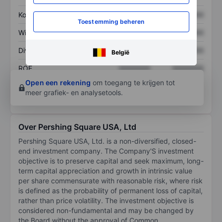
Koers/omzetratio
XXXXXXX
XXXXXXX
Toestemming beheren
Winst per aandeel
XXXXXXX
XXXXXXX
Dividend per aandeel
XXXXXXX
XXXXXXX
België
ROE
XXXXXXX
XXXXXXX
Open een rekening
om toegang te krijgen tot
meer grafiek- en analysetools.
Over Pershing Square USA, Ltd
Pershing Square USA, Ltd. is a non-diversified, closed-
end investment company. The Company'S investment
objective is to preserve capital and seek maximum, long-
term capital appreciation and growth in intrinsic value
per share commensurate with reasonable risk, where risk
is defined as the probability of permanent loss of capital,
rather than price volatility. The investment objective is
considered non-fundamental and may be changed by
the Board without the approval of Common