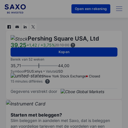
Open een rekening
Pershing Square USA, Ltd
39,25
+1,42
/
+3,75%
20:10:00
Kopen
Bereik van 52 weken
35,71
44,00
Symbool
PSUS:xnys
Valuta
USD
New York Stock Exchange
Closed
15 minutes différées
Gegevens verstrekt door
Starten met beleggen?
Slim beleggen in aandelen met Saxo, dat is beleggen
aan voordelige tarieven met de voordelen van een