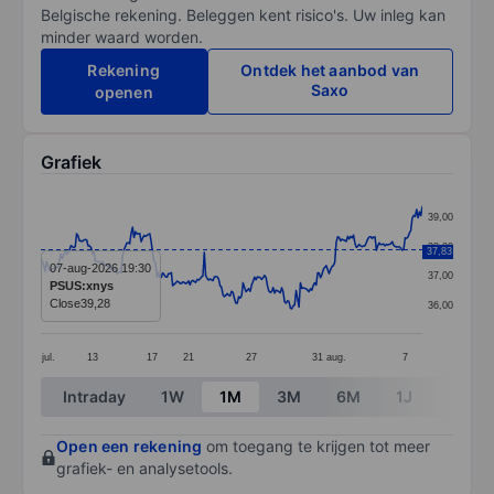
Belgische rekening. Beleggen kent risico's. Uw inleg kan
minder waard worden.
Rekening
Ontdek het aanbod van
Saxo
openen
Grafiek
Chart
39,00
Line chart with 267 data points.
38,00
37,83
The chart has 1 X axis displaying categories.
07-aug-2026 19:30
37,00
PSUS:xnys
The chart has 1 Y axis displaying values. Data ranges
Close
39,28
36,00
jul.
13
17
21
27
31
aug.
7
End of interactive chart.
Intraday
1W
1M
3M
6M
1J
3J
Open een rekening
om toegang te krijgen tot meer
grafiek- en analysetools.