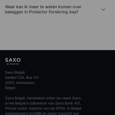
Waar kan ik meer te weten komen over
beleggen in Protector Forsikring Asa?
Saxo België
Italiëlei 124, Bus 101
2000, Antwerpen,
België
Saxo België, handelend onder de naam Saxo,
is het Belgisch bijkantoor van Saxo Bank A/S.
Primair onder toezicht van de DFSA. In België
geregistreerd bij NBB en onder toezicht van