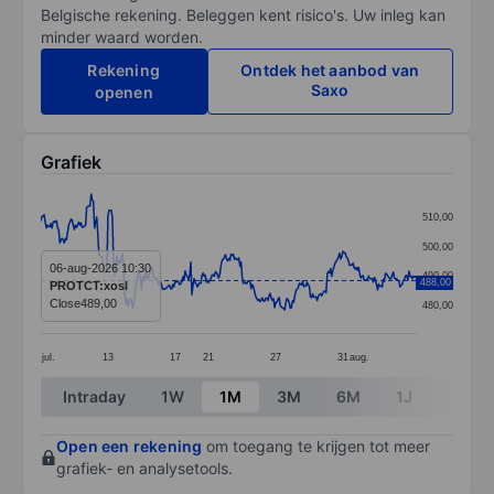
Belgische rekening. Beleggen kent risico's. Uw inleg kan
minder waard worden.
Rekening
Ontdek het aanbod van
Saxo
openen
Grafiek
Chart
510,00
Line chart with 337 data points.
500,00
The chart has 1 X axis displaying categories.
06-aug-2026 10:30
490,00
488,00
PROTCT:xosl
The chart has 1 Y axis displaying values. Data ranges 
Close
489,00
480,00
jul.
13
17
21
27
31
aug.
End of interactive chart.
Intraday
1W
1M
3M
6M
1J
3J
Open een rekening
om toegang te krijgen tot meer
grafiek- en analysetools.