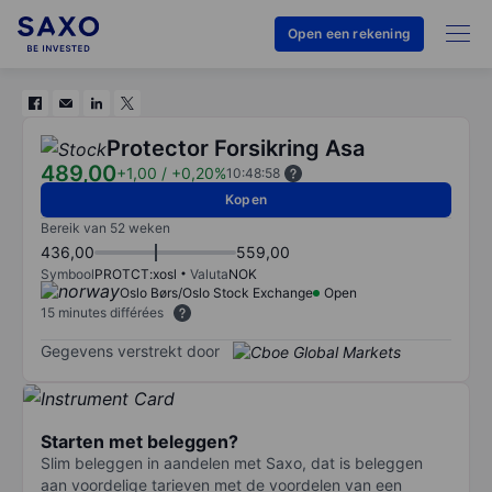
Open een rekening
Protector Forsikring Asa
489,00
+1,00
/
+0,20%
10:48:58
Kopen
Bereik van 52 weken
436,00
559,00
Symbool
PROTCT:xosl
Valuta
NOK
Oslo Børs/Oslo Stock Exchange
Open
15 minutes différées
Gegevens verstrekt door
Starten met beleggen?
Slim beleggen in aandelen met Saxo, dat is beleggen
aan voordelige tarieven met de voordelen van een