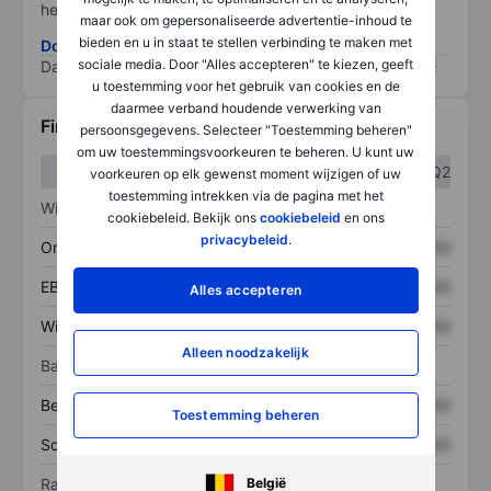
het grootste risico).
maar ook om gepersonaliseerde advertentie-inhoud te
bieden en u in staat te stellen verbinding te maken met
Download de ESG-risicomethodologie
sociale media. Door "Alles accepteren" te kiezen, geeft
Data provided by
/
u toestemming voor het gebruik van cookies en de
daarmee verband houdende verwerking van
Financiële gegevens
persoonsgegevens. Selecteer "Toestemming beheren"
om uw toestemmingsvoorkeuren te beheren. U kunt uw
Q1
Q2
voorkeuren op elk gewenst moment wijzigen of uw
toestemming intrekken via de pagina met het
Winst/verlies
cookiebeleid. Bekijk ons
cookiebeleid
en ons
privacybeleid
.
Omzet
XXXXXXX
XXXXXXX
EBITDA
XXXXXXX
XXXXXXX
Alles accepteren
Winst
XXXXXXX
XXXXXXX
Alleen noodzakelijk
Balans
Bezittingen
XXXXXXX
XXXXXXX
Toestemming beheren
Schulden
XXXXXXX
XXXXXXX
België
Ratio's