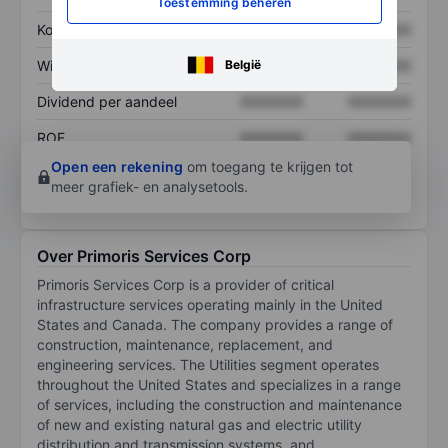
Toestemming beheren
Koers/omzetratio
XXXXXXX
XXXXXXX
België
Winst per aandeel
XXXXXXX
XXXXXXX
Dividend per aandeel
XXXXXXX
XXXXXXX
ROE
XXXXXXX
XXXXXXX
Open een rekening
om toegang te krijgen tot
meer grafiek- en analysetools.
Over Primoris Services Corp
Primoris Services Corp is a provider of critical
infrastructure services operating mainly in the United
States and Canada. The company provides a range of
construction, maintenance, replacement, and
engineering services. The Utilities segment operates
throughout the United States and specializes in a range
of services, including the construction and maintenance
of new and existing natural gas and electric utility
distribution and transmission systems, and