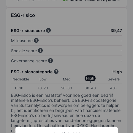
ESG-risico
ESG-risicoscore
39,47
Milieuscore
-
Sociale score
-
Governance-score
-
ESG-risicocategorie
High
High
Negligible
Low
Med
Severe
0-10
10-20
20-30
30-40
40+
ESG-risico is een maatstaf voor hoe goed een bedrijf
materiële ESG-risico's beheert. De ESG-risicocategorie
van Sustainalytics is ontworpen om beleggers te helpen
bij het identificeren en begrijpen van financieel materiële
ESG-risico's op bedrijfsniveau en hoe deze de
langetermijnprestaties van aandelenbeleggingen kunnen
beïnvloeden. De schaal loopt van 0-100. Hoe lager het
risico, hoe beter (0 staat voor geen risico en 100 voor