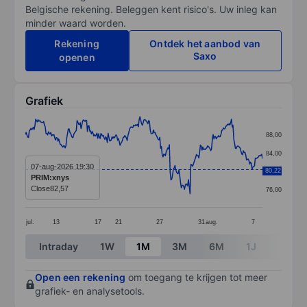
Belgische rekening. Beleggen kent risico's. Uw inleg kan
minder waard worden.
Rekening
Ontdek het aanbod van
Saxo
openen
Grafiek
Chart
88,00
Line chart with 299 data points.
84,00
The chart has 1 X axis displaying categories.
07-aug-2026 19:30
80,22
80,00
PRIM:xnys
The chart has 1 Y axis displaying values. Data ranges 
Close
82,57
76,00
jul.
13
17
21
27
31
aug.
7
End of interactive chart.
Intraday
1W
1M
3M
6M
1J
3J
Open een rekening
om toegang te krijgen tot meer
grafiek- en analysetools.