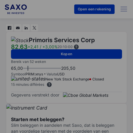
Open een rekening
Primoris Services Corp
82,63
+2,41
/
+3,00%
20:10:00
Kopen
Bereik van 52 weken
65,00
205,50
Symbool
PRIM:xnys
Valuta
USD
New York Stock Exchange
Closed
15 minutes différées
Gegevens verstrekt door
Starten met beleggen?
Slim beleggen in aandelen met Saxo, dat is beleggen
aan voordelige tarieven met de voordelen van een