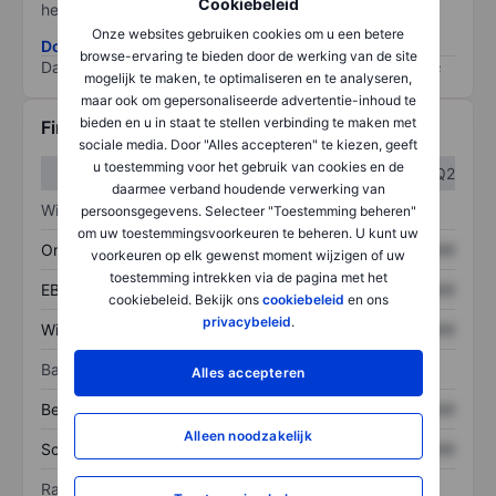
Cookiebeleid
het grootste risico).
Onze websites gebruiken cookies om u een betere
Download de ESG-risicomethodologie
browse-ervaring te bieden door de werking van de site
Data provided by
/
mogelijk te maken, te optimaliseren en te analyseren,
maar ook om gepersonaliseerde advertentie-inhoud te
bieden en u in staat te stellen verbinding te maken met
Financiële gegevens
sociale media. Door "Alles accepteren" te kiezen, geeft
u toestemming voor het gebruik van cookies en de
Q1
Q2
daarmee verband houdende verwerking van
Winst/verlies
persoonsgegevens. Selecteer "Toestemming beheren"
om uw toestemmingsvoorkeuren te beheren. U kunt uw
Omzet
XXXXXXX
XXXXXXX
voorkeuren op elk gewenst moment wijzigen of uw
toestemming intrekken via de pagina met het
EBITDA
XXXXXXX
XXXXXXX
cookiebeleid. Bekijk ons
cookiebeleid
en ons
privacybeleid
.
Winst
XXXXXXX
XXXXXXX
Balans
Alles accepteren
Bezittingen
XXXXXXX
XXXXXXX
Alleen noodzakelijk
Schulden
XXXXXXX
XXXXXXX
Ratio's