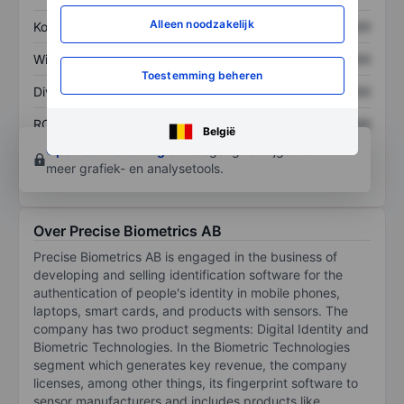
Alleen noodzakelijk
Koers/omzetratio
XXXXXXX
XXXXXXX
Winst per aandeel
XXXXXXX
XXXXXXX
Toestemming beheren
Dividend per aandeel
XXXXXXX
XXXXXXX
ROE
XXXXXXX
XXXXXXX
België
Open een rekening
om toegang te krijgen tot
meer grafiek- en analysetools.
Over Precise Biometrics AB
Precise Biometrics AB is engaged in the business of
developing and selling identification software for the
authentication of people's identity in mobile phones,
laptops, smart cards, and products with sensors. The
company has two product segments: Digital Identity and
Biometric Technologies. In the Biometric Technologies
segment which generates key revenue, the company
licenses, among other things, its fingerprint software to
sensor manufacturers and includes products like