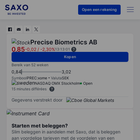
Open een rekening
Precise Biometrics AB
0,85
-0,02
/
-2,30%
13:13:01
Kopen
Bereik van 52 weken
0,84
3,02
Symbool
PREC:xome
Valuta
SEK
NASDAQ OMX Stockholm
Open
15 minutes différées
Gegevens verstrekt door
Starten met beleggen?
Slim beleggen in aandelen met Saxo, dat is beleggen
aan voordelige tarieven met de voordelen van een