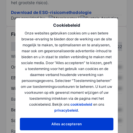
het grootste risico).
Download de ESG-risicomethodologie
Data provided by
/
Cookiebeleid
Onze websites gebruiken cookies om u een betere
Financiële gegevens
browse-ervaring te bieden door de werking van de site
mogelijk te maken, te optimaliseren en te analyseren,
Q1
Q2
maar ook om gepersonaliseerde advertentie-inhoud te
Winst/verlies
bieden en u in staat te stellen verbinding te maken met
sociale media. Door "Alles accepteren" te kiezen, geeft
Omzet
XXXXXXX
XXXXXXX
u toestemming voor het gebruik van cookies en de
daarmee verband houdende verwerking van
EBITDA
XXXXXXX
XXXXXXX
persoonsgegevens. Selecteer "Toestemming beheren"
om uw toestemmingsvoorkeuren te beheren. U kunt uw
Winst
XXXXXXX
XXXXXXX
voorkeuren op elk gewenst moment wijzigen of uw
toestemming intrekken via de pagina met het
Balans
cookiebeleid. Bekijk ons
cookiebeleid
en ons
Bezittingen
XXXXXXX
XXXXXXX
privacybeleid
.
Schulden
XXXXXXX
XXXXXXX
Alles accepteren
Ratio's