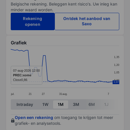
Belgische rekening. Beleggen kent risico's. Uw inleg kan
minder waard worden.
Rekening
Ontdek het aanbod van
Saxo
openen
Grafiek
Chart
1,35
Line chart with 48 data points.
1,20
The chart has 1 X axis displaying categories.
07-aug-2026 12:00
1,05
PREC:xome
The chart has 1 Y axis displaying values. Data ranges 
Close
0,86
0,90
0,87
jul.
21
27
31
aug.
7
End of interactive chart.
Intraday
1W
1M
3M
6M
1J
3J
Open een rekening
om toegang te krijgen tot meer
grafiek- en analysetools.