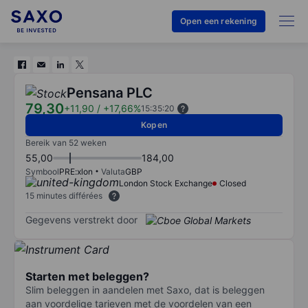
Open een rekening
Pensana PLC
79,30
+11,90
/
+17,66%
15:35:20
Kopen
Bereik van 52 weken
55,00
184,00
Symbool
PRE:xlon
Valuta
GBP
London Stock Exchange
Closed
15 minutes différées
Gegevens verstrekt door
Starten met beleggen?
Slim beleggen in aandelen met Saxo, dat is beleggen
aan voordelige tarieven met de voordelen van een