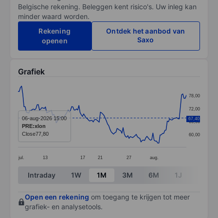
Belgische rekening. Beleggen kent risico's. Uw inleg kan
minder waard worden.
Rekening
Ontdek het aanbod van
Saxo
openen
Grafiek
Chart
78,00
Line chart with 142 data points.
72,00
The chart has 1 X axis displaying categories.
06-aug-2026 15:00
67,40
66,00
PRE:xlon
The chart has 1 Y axis displaying values. Data ranges
Close
77,80
60,00
jul.
13
17
21
27
aug.
End of interactive chart.
Intraday
1W
1M
3M
6M
1J
3J
Open een rekening
om toegang te krijgen tot meer
grafiek- en analysetools.