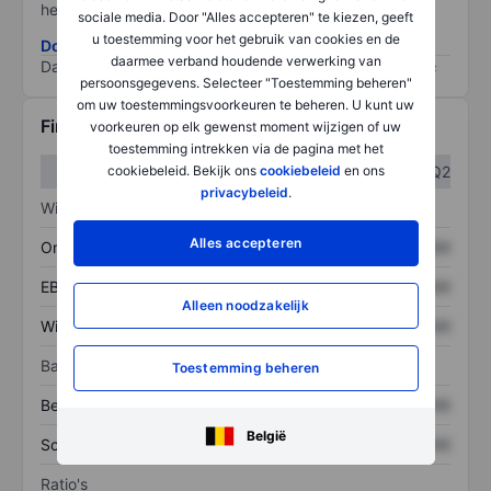
het grootste risico).
sociale media. Door "Alles accepteren" te kiezen, geeft
u toestemming voor het gebruik van cookies en de
Download de ESG-risicomethodologie
daarmee verband houdende verwerking van
Data provided by
/
persoonsgegevens. Selecteer "Toestemming beheren"
om uw toestemmingsvoorkeuren te beheren. U kunt uw
Financiële gegevens
voorkeuren op elk gewenst moment wijzigen of uw
toestemming intrekken via de pagina met het
cookiebeleid. Bekijk ons
cookiebeleid
en ons
Q1
Q2
privacybeleid
.
Winst/verlies
Alles accepteren
Omzet
XXXXXXX
XXXXXXX
EBITDA
XXXXXXX
XXXXXXX
Alleen noodzakelijk
Winst
XXXXXXX
XXXXXXX
Balans
Toestemming beheren
Bezittingen
XXXXXXX
XXXXXXX
België
Schulden
XXXXXXX
XXXXXXX
Ratio's