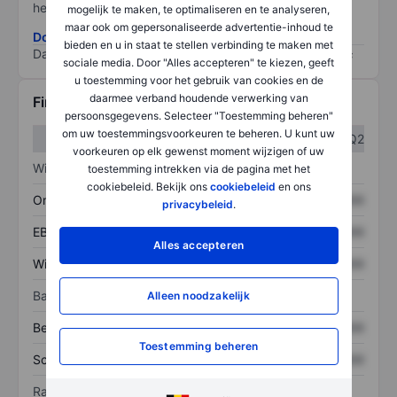
het grootste risico).
mogelijk te maken, te optimaliseren en te analyseren,
maar ook om gepersonaliseerde advertentie-inhoud te
Download de ESG-risicomethodologie
bieden en u in staat te stellen verbinding te maken met
Data provided by
/
sociale media. Door "Alles accepteren" te kiezen, geeft
u toestemming voor het gebruik van cookies en de
daarmee verband houdende verwerking van
Financiële gegevens
persoonsgegevens. Selecteer "Toestemming beheren"
om uw toestemmingsvoorkeuren te beheren. U kunt uw
Q1
Q2
voorkeuren op elk gewenst moment wijzigen of uw
Winst/verlies
toestemming intrekken via de pagina met het
cookiebeleid. Bekijk ons
cookiebeleid
en ons
Omzet
XXXXXXX
XXXXXXX
privacybeleid
.
EBITDA
XXXXXXX
XXXXXXX
Alles accepteren
Winst
XXXXXXX
XXXXXXX
Balans
Alleen noodzakelijk
Bezittingen
XXXXXXX
XXXXXXX
Toestemming beheren
Schulden
XXXXXXX
XXXXXXX
Ratio's