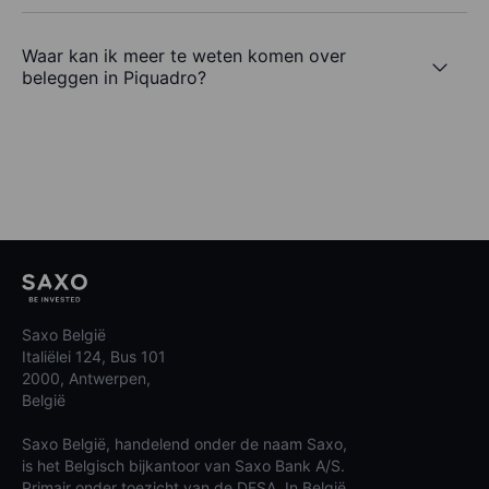
Waar kan ik meer te weten komen over
beleggen in Piquadro?
Saxo België
Italiëlei 124, Bus 101
2000, Antwerpen,
België
Saxo België, handelend onder de naam Saxo,
is het Belgisch bijkantoor van Saxo Bank A/S.
Primair onder toezicht van de DFSA. In België