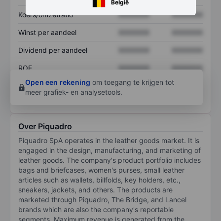
België
Koers/omzetratio
XXXXXXX
XXXXXXX
Winst per aandeel
XXXXXXX
XXXXXXX
Dividend per aandeel
XXXXXXX
XXXXXXX
ROE
XXXXXXX
XXXXXXX
Open een rekening
om toegang te krijgen tot
meer grafiek- en analysetools.
Over Piquadro
Piquadro SpA operates in the leather goods market. It is
engaged in the design, manufacturing, and marketing of
leather goods. The company's product portfolio includes
bags and briefcases, women's purses, small leather
articles such as wallets, billfolds, key holders, etc.,
sneakers, jackets, and others. The products are
marketed through Piquadro, The Bridge, and Lancel
brands which are also the company's reportable
segments. Maximum revenue is generated from the