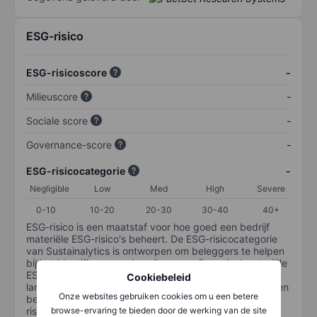
ESG-risico
ESG-risicoscore
-
Milieuscore
-
Sociale score
-
Governance-score
-
ESG-risicocategorie
-
Negligible
Low
Med
High
Severe
0-10
10-20
20-30
30-40
40+
ESG-risico is een maatstaf voor hoe goed een bedrijf
materiële ESG-risico's beheert. De ESG-risicocategorie
van Sustainalytics is ontworpen om beleggers te helpen
bij het identificeren en begrijpen van financieel materiële
ESG-risico's op bedrijfsniveau en hoe deze de
Cookiebeleid
langetermijnprestaties van aandelenbeleggingen kunnen
Onze websites gebruiken cookies om u een betere
beïnvloeden. De schaal loopt van 0-100. Hoe lager het
risico, hoe beter (0 staat voor geen risico en 100 voor
browse-ervaring te bieden door de werking van de site