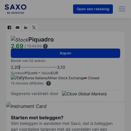
Open een rekening
Piquadro
2,69
/
15:45:00
Kopen
Bereik van 52 weken
2,20
3,10
Symbool
PQ:xmil
Valuta
EUR
Borsa Italiana/Milan Stock Exchange
Closed
15 minutes différées
Gegevens verstrekt door
Starten met beleggen?
Slim beleggen in aandelen met Saxo, dat is beleggen
aan voordelige tarieven met de voordelen van een