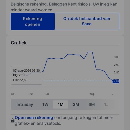
Belgische rekening. Beleggen kent risico's. Uw inleg kan
minder waard worden.
Rekening
Ontdek het aanbod van
Saxo
openen
Grafiek
Chart
3,00
Line chart with 26 data points.
2,90
The chart has 1 X axis displaying categories.
07-aug-2026 08:30
2,80
PQ:xmil
The chart has 1 Y axis displaying values. Data ranges 
Close
2,69
2,70
2,69
jul.
20
28
aug.
7
End of interactive chart.
Intraday
1W
1M
3M
6M
1J
3J
Open een rekening
om toegang te krijgen tot meer
grafiek- en analysetools.