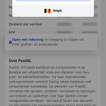
Koers/omzetratio
XXXXXXX
XXXXXXX
België
Winst per aandeel
XXXXXXX
XXXXXXX
Dividend per aandeel
XXXXXXX
XXXXXXX
ROE
XXXXXXX
XXXXXXX
Open een rekening
om toegang te krijgen tot
meer grafiek- en analysetools.
Over PostNL
PostNL NV biedt bedrijven en consumenten in de
Benelux een uitgebreid scala aan diensten voor hun
post- en pakketbehoeften. Via haar internationale
verkoopnetwerk verbindt Spring lokale bedrijven met
consumenten wereldwijd. De diensten van PostNL
omvatten het ophalen, sorteren, vervoeren en bezorgen
van brieven en pakketten voor haar klanten binnen
vastgestelde termijnen. Het bedrijf levert ook diensten
op het gebied van gegevensbeheer, direct marketing en