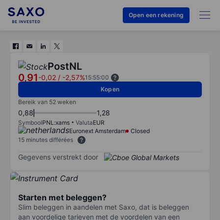
Open een rekening
PostNL
0,91
-0,02
/
-2,57%
15:55:00
Kopen
Bereik van 52 weken
0,88
1,28
Symbool
PNL:xams
Valuta
EUR
Euronext Amsterdam
Closed
15 minutes différées
Gegevens verstrekt door
Starten met beleggen?
Slim beleggen in aandelen met Saxo, dat is beleggen
aan voordelige tarieven met de voordelen van een