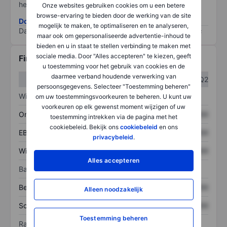
het grootste risico).
Onze websites gebruiken cookies om u een betere
browse-ervaring te bieden door de werking van de site
Download de ESG-risicomethodologie
mogelijk te maken, te optimaliseren en te analyseren,
Data provided by
/
maar ook om gepersonaliseerde advertentie-inhoud te
bieden en u in staat te stellen verbinding te maken met
sociale media. Door "Alles accepteren" te kiezen, geeft
Financiële gegevens
u toestemming voor het gebruik van cookies en de
daarmee verband houdende verwerking van
Q1
Q2
persoonsgegevens. Selecteer "Toestemming beheren"
Winst/verlies
om uw toestemmingsvoorkeuren te beheren. U kunt uw
voorkeuren op elk gewenst moment wijzigen of uw
Omzet
XXXXXXX
XXXXXXX
toestemming intrekken via de pagina met het
cookiebeleid. Bekijk ons
cookiebeleid
en ons
EBITDA
XXXXXXX
XXXXXXX
privacybeleid
.
Winst
XXXXXXX
XXXXXXX
Alles accepteren
Balans
Bezittingen
XXXXXXX
XXXXXXX
Alleen noodzakelijk
Schulden
XXXXXXX
XXXXXXX
Toestemming beheren
Ratio's