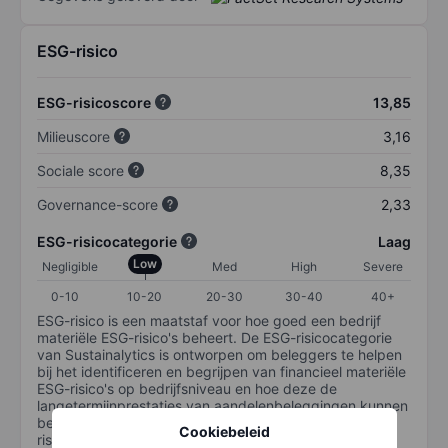
ESG-risico
ESG-risicoscore
13,85
Milieuscore
3,16
Sociale score
8,35
Governance-score
2,33
ESG-risicocategorie
Laag
Low
Negligible
Med
High
Severe
0-10
10-20
20-30
30-40
40+
ESG-risico is een maatstaf voor hoe goed een bedrijf
materiële ESG-risico's beheert. De ESG-risicocategorie
van Sustainalytics is ontworpen om beleggers te helpen
bij het identificeren en begrijpen van financieel materiële
ESG-risico's op bedrijfsniveau en hoe deze de
langetermijnprestaties van aandelenbeleggingen kunnen
beïnvloeden. De schaal loopt van 0-100. Hoe lager het
Cookiebeleid
risico, hoe beter (0 staat voor geen risico en 100 voor