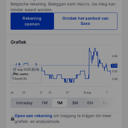
Belgische rekening. Beleggen kent risico's. Uw inleg kan
minder waard worden.
Rekening
Ontdek het aanbod van
Saxo
openen
Grafiek
Chart
0,96
Line chart with 390 data points.
0,94
0,94
The chart has 1 X axis displaying categories.
07-aug-2026 15:00
0,92
PNL:xams
The chart has 1 Y axis displaying values. Data ranges 
Close
0,91
0,90
jul.
13
17
21
27
31
aug.
7
End of interactive chart.
Intraday
1W
1M
3M
6M
1J
3J
Open een rekening
om toegang te krijgen tot meer
grafiek- en analysetools.