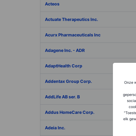
Acteos
Actuate Therapeutics Inc.
Acurx Pharmaceuticals Inc
Adagene Inc. - ADR
AdaptHealth Corp
Addentax Group Corp.
Onze w
geperso
AddLife AB ser. B
socia
coo
Addus HomeCare Corp.
"Toest
elk gew
Adeia Inc.