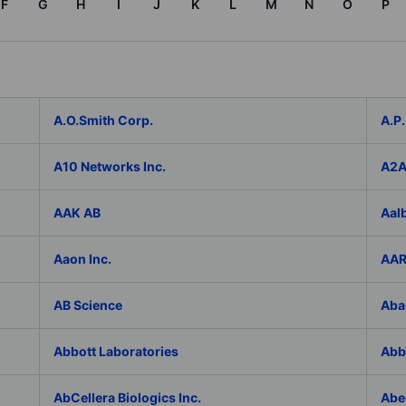
F
G
H
I
J
K
L
M
N
O
P
A.O.Smith Corp.
A.P.
A10 Networks Inc.
A2
AAK AB
Aal
Aaon Inc.
AAR
AB Science
Aba
Abbott Laboratories
AbbV
AbCellera Biologics Inc.
Abe