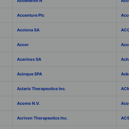
Accelleron N
Acce
Accenture Plc
Acc
Acciona SA
ACC
Accor
Accu
Acerinox SA
Achi
Acinque SPA
Ack
Aclaris Therapeutics Inc.
ACM
Acomo N.V.
Aco
Acrivon Therapeutics Inc.
ACS 