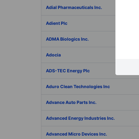
Adial Pharmaceuticals Inc.
Adient Plc
ADMA Biologics Inc.
Adocia
ADS-TEC Energy Plc
Aduro Clean Technologies Inc
Advance Auto Parts Inc.
Advanced Energy Industries Inc.
Advanced Micro Devices Inc.