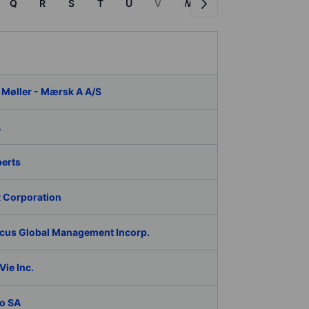
Q
R
S
T
U
V
W
X
Y
Z
M
 Møller - Mærsk A A/S
A
berts
 Corporation
cus Global Management Incorp.
ie Inc.
o SA