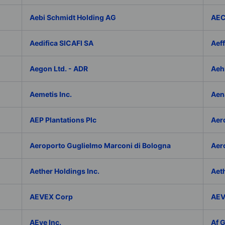
Aebi Schmidt Holding AG
AE
Aedifica SICAFI SA
Aef
Aegon Ltd. - ADR
Aeh
Aemetis Inc.
Aen
AEP Plantations Plc
Aer
Aeroporto Guglielmo Marconi di Bologna
Aer
Aether Holdings Inc.
Aeth
AEVEX Corp
AEV
AEye Inc.
Af 