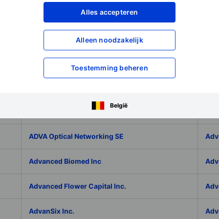
Adicet Bio Inc.
Adi
Alles accepteren
Adlai Nortye Limited - ADR
ADL
Alleen noodzakelijk
Admiral Group Plc
Ado
Toestemming beheren
Adolfo Dominguez SA
ADP
België
ADT Inc.
ADT
ADVA Optical Networking SE
Adv
Advanced Biomed Inc
Adv
Advanced Flower Capital Inc.
Adv
AdvanSix Inc.
Adv