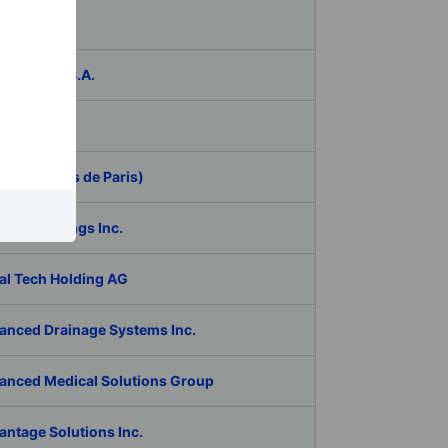
das
ER Group S.A.
be Inc.
 (Aeroports de Paris)
RAN Holdings Inc.
al Tech Holding AG
anced Drainage Systems Inc.
anced Medical Solutions Group
antage Solutions Inc.