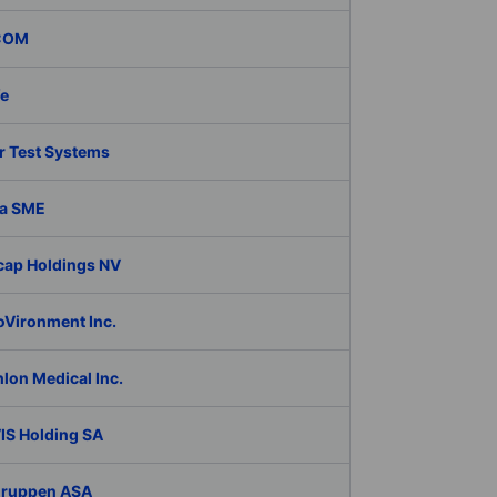
COM
fe
r Test Systems
a SME
cap Holdings NV
oVironment Inc.
lon Medical Inc.
IS Holding SA
Gruppen ASA