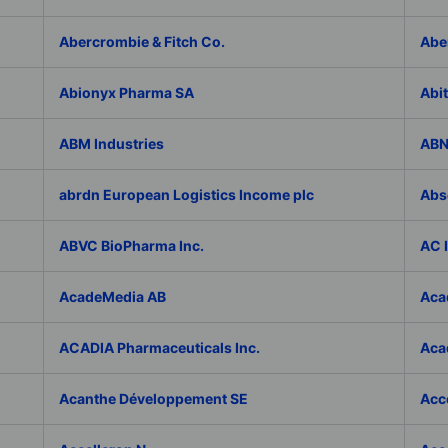
Abercrombie & Fitch Co.
Abe
Abionyx Pharma SA
Abit
ABM Industries
ABN
abrdn European Logistics Income plc
Abs
ABVC BioPharma Inc.
AC 
AcadeMedia AB
Aca
ACADIA Pharmaceuticals Inc.
Acad
Acanthe Développement SE
Acce