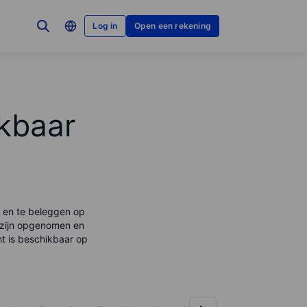
Log in
Open een rekening
kbaar
n en te beleggen op
 zijn opgenomen en
ht is beschikbaar op