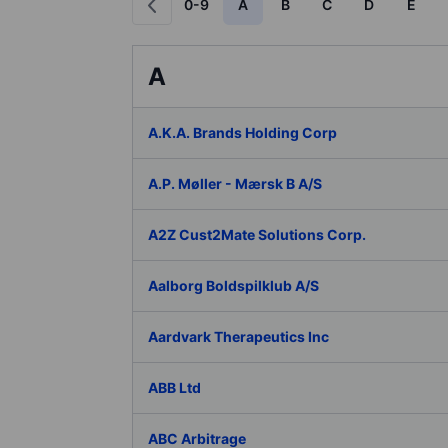
0-9
A
B
C
D
E
A
A.K.A. Brands Holding Corp
A.P. Møller - Mærsk B A/S
A2Z Cust2Mate Solutions Corp.
Aalborg Boldspilklub A/S
Aardvark Therapeutics Inc
ABB Ltd
ABC Arbitrage