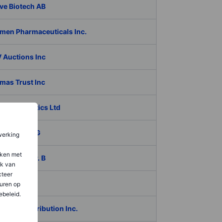
ve Biotech AB
men Pharmaceuticals Inc.
 Auctions Inc
mas Trust Inc
 Therapeutics Ltd
iko Bank AG
werking
aken met
ech AB ser. B
ik van
teer
coagro SA
uren op
ebeleid.
Global Distribution Inc.