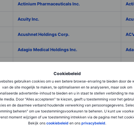
Actinium Pharmaceuticals Inc.
Acti
Acuity Inc.
Acu
Acushnet Holdings Corp.
ACV
Adagio Medical Holdings Inc.
Ada
Adaptive Biotechnologies Corp.
ADC
Cookiebeleid
Addex Pharmaceuticals SA
Add
ebsites gebruiken cookies om u een betere browse-ervaring te bieden door de 
van de site mogelijk te maken, te optimaliseren en te analyseren, maar ook om
naliseerde advertentie-inhoud te bieden en u in staat te stellen verbinding te m
AddNode Group AB ser. B
Addt
le media. Door "Alles accepteren" te kiezen, geeft u toestemming voor het gebru
kies en de daarmee verband houdende verwerking van persoonsgegevens. Selec
Adecco Group Inc.
Ade
emming beheren" om uw toestemmingsvoorkeuren te beheren. U kunt uw voorke
enst moment wijzigen of uw toestemming intrekken via de pagina met het cooki
Bekijk ons
cookiebeleid
en ons
privacybeleid
.
adesso K AG
ADI 