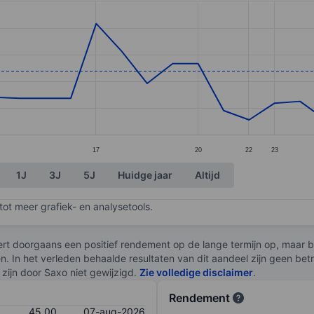
ories.
s. Data ranges from 42.08 to 48.25.
17
20
22
23
1J
3J
5J
Huidge jaar
Altijd
ot meer grafiek- en analysetools.
rt doorgaans een positief rendement op de lange termijn op, maar br
en. In het verleden behaalde resultaten van dit aandeel zijn geen be
zijn door Saxo niet gewijzigd.
Zie volledige disclaimer
.
Rendement
45,00
07-aug-2026