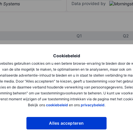
Data provided by
Q1
Q2
Cookiebeleid
XXXXXXX
XXXXXXX
ebsites gebruiken cookies om u een betere browse-ervaring te bieden door de 
XXXXXXX
XXXXXXX
van de site mogelijk te maken, te optimaliseren en te analyseren, maar ook om
naliseerde advertentie-inhoud te bieden en u in staat te stellen verbinding te m
XXXXXXX
XXXXXXX
le media. Door "Alles accepteren" te kiezen, geeft u toestemming voor het gebru
kies en de daarmee verband houdende verwerking van persoonsgegevens. Selec
emming beheren" om uw toestemmingsvoorkeuren te beheren. U kunt uw voorke
XXXXXXX
XXXXXXX
enst moment wijzigen of uw toestemming intrekken via de pagina met het cooki
Bekijk ons
cookiebeleid
en ons
privacybeleid
.
XXXXXXX
XXXXXXX
Alles accepteren
XXXXXXX
XXXXXXX