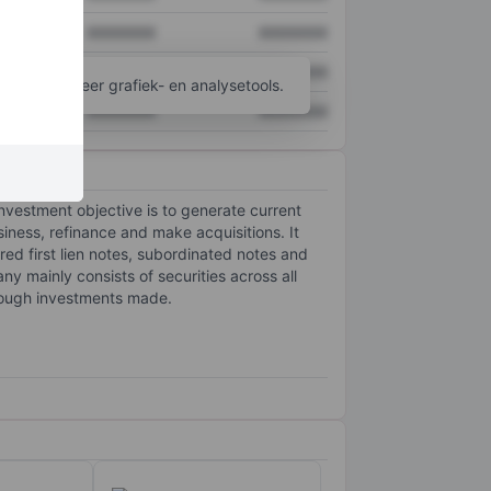
XXXXXXX
XXXXXXX
XXXXXXX
XXXXXXX
ijgen tot meer grafiek- en analysetools.
XXXXXXX
XXXXXXX
vestment objective is to generate current
iness, refinance and make acquisitions. It
ured first lien notes, subordinated notes and
ny mainly consists of securities across all
rough investments made.