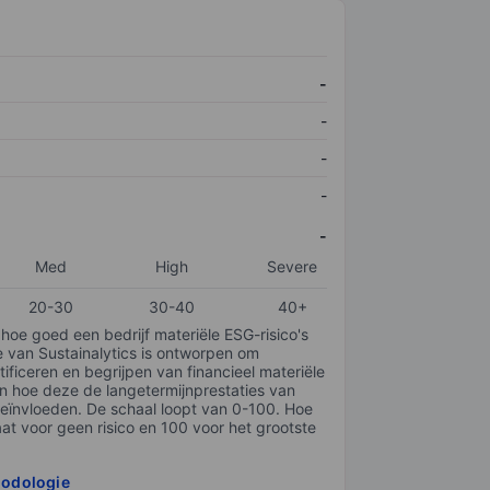
-
-
-
-
-
Med
High
Severe
20-30
30-40
40+
 hoe goed een bedrijf materiële ESG-risico's
e van Sustainalytics is ontworpen om
tificeren en begrijpen van financieel materiële
en hoe deze de langetermijnprestaties van
ïnvloeden. De schaal loopt van 0-100. Hoe
taat voor geen risico en 100 voor het grootste
hodologie