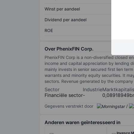
Winst per aandeel
Dividend per aandeel
ROE
Over PhenixFIN Corp.
PhenixFIN Corp is a non-diversified closed e
income and capital appreciation by lending di
mainly invests in senior secured first lien ter
warrants and minority equity securities. It may
sectors. Revenue generated by the company 
Sector
Industrie
Marktkapitalis
Financiële sector
-
0,08918949b
Gegevens verstrekt door
/
Anderen waren geïnteresseerd in
Invesco M