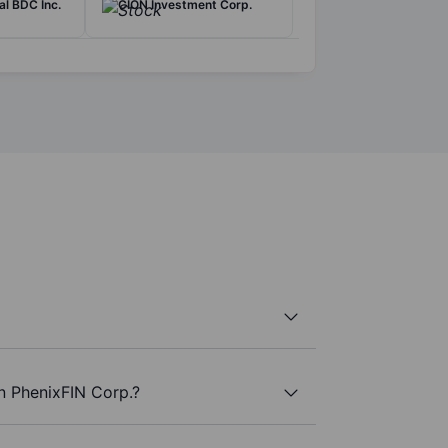
al BDC Inc.
CION Investment Corp.
n PhenixFIN Corp.?