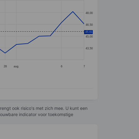
48,00
46,50
45,61
45,00
43,50
28
aug.
6
7
engt ook risico's met zich mee. U kunt een
trouwbare indicator voor toekomstige