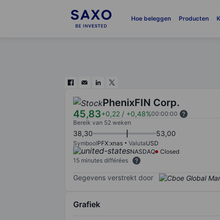
Hoe beleggen
Producten
K
PhenixFIN Corp.
45,83
+0,22
/
+0,48%
00:00:00
Bereik van 52 weken
38,30
53,00
Symbool
PFX:xnas
Valuta
USD
NASDAQ
Closed
15 minutes différées
Gegevens verstrekt door
Grafiek
Chart