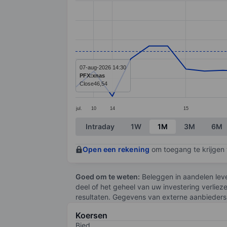
Line chart with 29 data points.
The chart has 1 X axis displaying categ
The chart has 1 Y axis displaying value
07-aug-2026 14:30
PFX:xnas
Close
46,54
jul.
10
14
15
End of interactive chart.
Intraday
1W
1M
3M
6M
Open een rekening
om toegang te krijgen t
Goed om te weten:
Beleggen in aandelen leve
deel of het geheel van uw investering verliez
resultaten. Gegevens van externe aanbieders 
Koersen
Bied