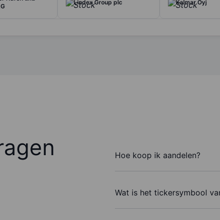
Lindex Group plc
Kalmar Oyj
AG
ragen
Hoe koop ik aandelen?
Wat is het tickersymbool v