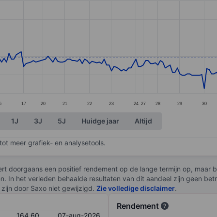
ories.
s. Data ranges from 160.6 to 171.8.
6
17
20
21
22
23
24
27
28
29
30
1J
3J
5J
Huidge jaar
Altijd
ot meer grafiek- en analysetools.
rt doorgaans een positief rendement op de lange termijn op, maar br
en. In het verleden behaalde resultaten van dit aandeel zijn geen be
zijn door Saxo niet gewijzigd.
Zie volledige disclaimer
.
Rendement
164,60
07-aug-2026