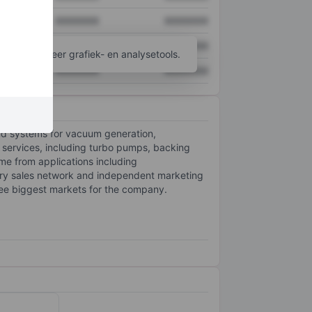
XXXXXXX
XXXXXXX
XXXXXXX
XXXXXXX
ijgen tot meer grafiek- en analysetools.
XXXXXXX
XXXXXXX
d systems for vacuum generation,
 services, including turbo pumps, backing
e from applications including
tary sales network and independent marketing
ree biggest markets for the company.