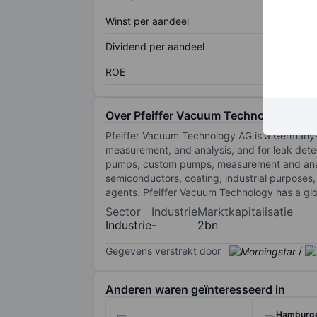
Winst per aandeel
Dividend per aandeel
ROE
Over Pfeiffer Vacuum Technology AG
Pfeiffer Vacuum Technology AG is a Germany
measurement, and analysis, and for leak dete
pumps, custom pumps, measurement and analy
semiconductors, coating, industrial purposes
agents. Pfeiffer Vacuum Technology has a glo
Sector
Industrie
Marktkapitalisatie
Industrie
-
2bn
Gegevens verstrekt door
/
Anderen waren geïnteresseerd in
Hamburge