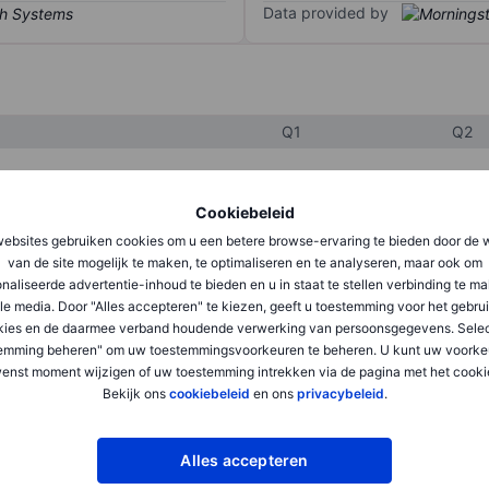
Data provided by
Q1
Q2
XXXXXXX
XXXXXXX
Cookiebeleid
ebsites gebruiken cookies om u een betere browse-ervaring te bieden door de 
XXXXXXX
XXXXXXX
van de site mogelijk te maken, te optimaliseren en te analyseren, maar ook om
naliseerde advertentie-inhoud te bieden en u in staat te stellen verbinding te m
XXXXXXX
XXXXXXX
le media. Door "Alles accepteren" te kiezen, geeft u toestemming voor het gebru
kies en de daarmee verband houdende verwerking van persoonsgegevens. Selec
emming beheren" om uw toestemmingsvoorkeuren te beheren. U kunt uw voorke
XXXXXXX
XXXXXXX
enst moment wijzigen of uw toestemming intrekken via de pagina met het cooki
Bekijk ons
cookiebeleid
en ons
privacybeleid
.
XXXXXXX
XXXXXXX
Alles accepteren
XXXXXXX
XXXXXXX