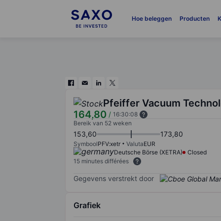
Hoe beleggen
Producten
K
Pfeiffer Vacuum Techno
164,80
/
16:30:08
Bereik van 52 weken
153,60
173,80
Symbool
PFV:xetr
Valuta
EUR
Deutsche Börse (XETRA)
Closed
15 minutes différées
Gegevens verstrekt door
Grafiek
Chart