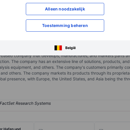
XXXXXXX
XXXXXXX
Alleen noodzakelijk
XXXXXXX
XXXXXXX
Open een rekening
om toegang te kr
Toestemming beheren
XXXXXXX
XXXXXXX
België
-based company that develops, manufactures, and markets parts an
ction. The company has an extensive line of solutions, products, and
sis equipment, and others. The company's customers primarily com
, and others. The company markets its products through its proprie
bal presence, with Europe, the United States, and Asia being the th
r Hafen und