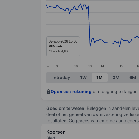
Line chart with 202 data points.
The chart has 1 X axis displaying categ
The chart has 1 Y axis displaying value
07-aug-2026 15:00
PFV:xetr
Close
164,80
jul.
9
10
13
14
15
1
End of interactive chart.
Intraday
1W
1M
3M
6M
Open een rekening
om toegang te krijgen t
Goed om te weten:
Beleggen in aandelen leve
deel of het geheel van uw investering verliez
resultaten. Gegevens van externe aanbieders 
Koersen
Bied