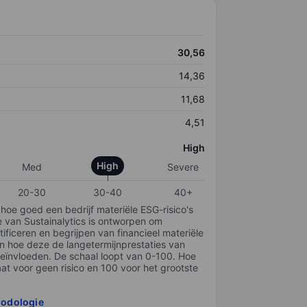
30,56
14,36
11,68
4,51
High
High
Med
Severe
20-30
30-40
40+
 hoe goed een bedrijf materiële ESG-risico's
e van Sustainalytics is ontworpen om
tificeren en begrijpen van financieel materiële
en hoe deze de langetermijnprestaties van
ïnvloeden. De schaal loopt van 0-100. Hoe
taat voor geen risico en 100 voor het grootste
hodologie