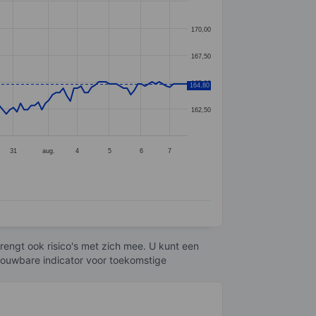
170,00
167,50
165,00
164,80
162,50
31
aug.
4
5
6
7
engt ook risico's met zich mee. U kunt een
trouwbare indicator voor toekomstige