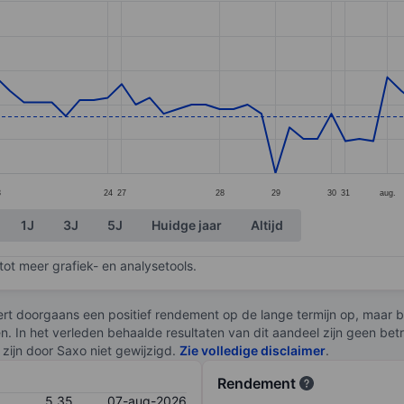
ories.
. Data ranges from 5.1 to 5.7.
3
24
27
28
29
30
31
aug.
1J
3J
5J
Huidge jaar
Altijd
ot meer grafiek- en analysetools.
rt doorgaans een positief rendement op de lange termijn op, maar br
en. In het verleden behaalde resultaten van dit aandeel zijn geen be
zijn door Saxo niet gewijzigd.
Zie volledige disclaimer
.
Rendement
5,35
07-aug-2026