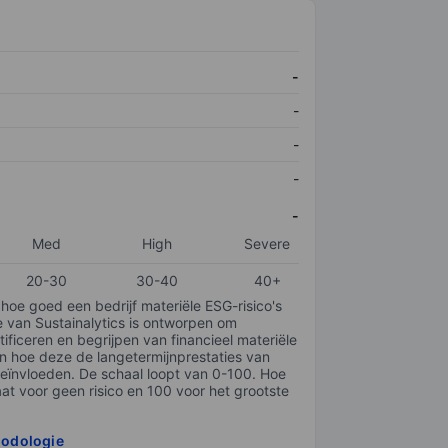
-
-
-
-
-
Med
High
Severe
20-30
30-40
40+
 hoe goed een bedrijf materiële ESG-risico's
e van Sustainalytics is ontworpen om
tificeren en begrijpen van financieel materiële
en hoe deze de langetermijnprestaties van
ïnvloeden. De schaal loopt van 0-100. Hoe
taat voor geen risico en 100 voor het grootste
hodologie