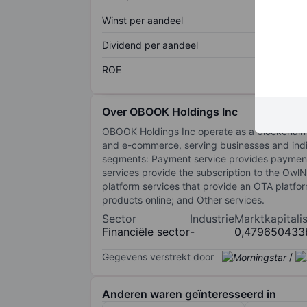
Winst per aandeel
Dividend per aandeel
ROE
Over OBOOK Holdings Inc
OBOOK Holdings Inc operate as a blockchain-
and e-commerce, serving businesses and indiv
segments: Payment service provides payment 
services provide the subscription to the OwlN
platform services that provide an OTA platfo
products online; and Other services.
Sector
Industrie
Marktkapitalis
Financiële sector
-
0,479650433
Gegevens verstrekt door
/
Anderen waren geïnteresseerd in