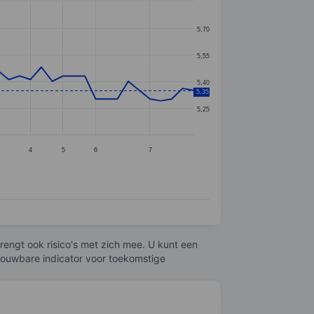
5,70
5,55
5,40
5,35
5,25
4
5
6
7
engt ook risico's met zich mee. U kunt een
trouwbare indicator voor toekomstige