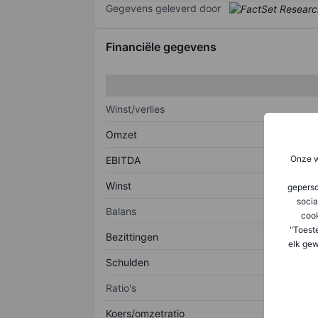
Gegevens geleverd door
Financiële gegevens
Winst/verlies
Omzet
Onze w
EBITDA
Winst
geperso
socia
Balans
coo
"Toest
Bezittingen
elk gew
Schulden
Ratio's
Koers/omzetratio