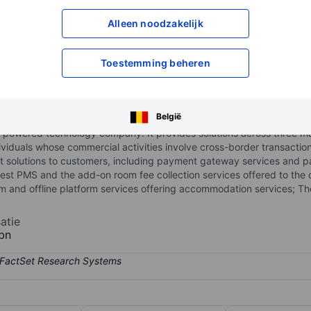
XXXXXXX
XXXXXXX
Alleen noodzakelijk
XXXXXXX
XXXXXXX
Open een rekening
om toegang te kr
Toestemming beheren
XXXXXXX
XXXXXXX
België
powered technology company. It provides solutions across three ma
iduals whose commercial activities involve cross-border transactio
solutions to customers, including payment gateway services and pay
est PMS and the add-on room fee collection services offered to the c
rm and offline platform services offering accommodation services; T
atie
bn