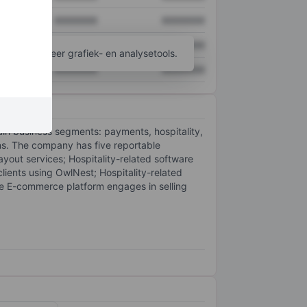
XXXXXXX
XXXXXXX
XXXXXXX
XXXXXXX
ijgen tot meer grafiek- en analysetools.
XXXXXXX
XXXXXXX
in business segments: payments, hospitality,
ns. The company has five reportable
out services; Hospitality-related software
lients using OwlNest; Hospitality-related
he E-commerce platform engages in selling