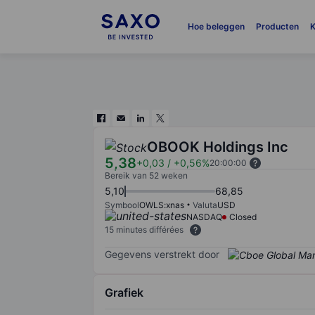
Hoe beleggen
Producten
K
OBOOK Holdings Inc
5,38
+0,03
/
+0,56%
20:00:00
Bereik van 52 weken
5,10
68,85
Symbool
OWLS:xnas
Valuta
USD
NASDAQ
Closed
15 minutes différées
Gegevens verstrekt door
Grafiek
Chart