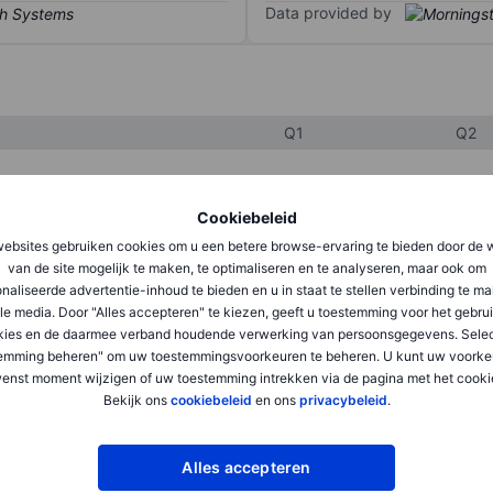
Data provided by
Q1
Q2
XXXXXXX
XXXXXXX
Cookiebeleid
ebsites gebruiken cookies om u een betere browse-ervaring te bieden door de 
XXXXXXX
XXXXXXX
van de site mogelijk te maken, te optimaliseren en te analyseren, maar ook om
XXXXXXX
XXXXXXX
naliseerde advertentie-inhoud te bieden en u in staat te stellen verbinding te m
le media. Door "Alles accepteren" te kiezen, geeft u toestemming voor het gebru
kies en de daarmee verband houdende verwerking van persoonsgegevens. Selec
emming beheren" om uw toestemmingsvoorkeuren te beheren. U kunt uw voorke
XXXXXXX
XXXXXXX
enst moment wijzigen of uw toestemming intrekken via de pagina met het cooki
Bekijk ons
cookiebeleid
en ons
privacybeleid
.
XXXXXXX
XXXXXXX
Alles accepteren
XXXXXXX
XXXXXXX