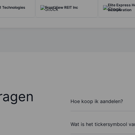
Elite Express H
1 Technologies
FrontView REIT Inc
Incorporation
ragen
Hoe koop ik aandelen?
Wat is het tickersymbool v