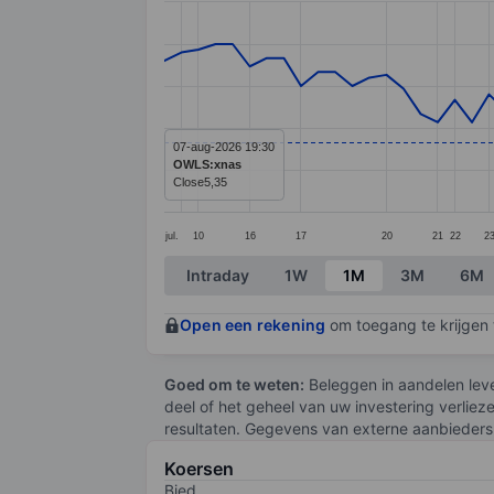
Line chart with 67 data points.
The chart has 1 X axis displaying categ
The chart has 1 Y axis displaying values
07-aug-2026 19:30
OWLS:xnas
Close
5,35
jul.
10
16
17
20
21
22
2
End of interactive chart.
Intraday
1W
1M
3M
6M
Open een rekening
om toegang te krijgen t
Goed om te weten:
Beleggen in aandelen leve
deel of het geheel van uw investering verliez
resultaten. Gegevens van externe aanbieders 
Koersen
Bied