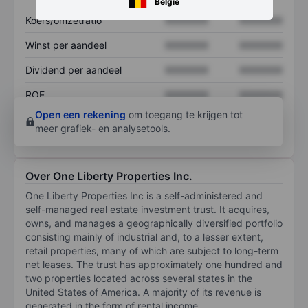
België
Koers/omzetratio
XXXXXXX
XXXXXXX
Winst per aandeel
XXXXXXX
XXXXXXX
Dividend per aandeel
XXXXXXX
XXXXXXX
ROE
XXXXXXX
XXXXXXX
Open een rekening
om toegang te krijgen tot
meer grafiek- en analysetools.
Over One Liberty Properties Inc.
One Liberty Properties Inc is a self-administered and
self-managed real estate investment trust. It acquires,
owns, and manages a geographically diversified portfolio
consisting mainly of industrial and, to a lesser extent,
retail properties, many of which are subject to long-term
net leases. The trust has approximately one hundred and
two properties located across several states in the
United States of America. A majority of its revenue is
generated in the form of rental income.