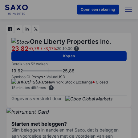
Open een rekening
One Liberty Properties Inc.
23,82
-0,78
/
-3,17%
20:10:00
Kopen
Bereik van 52 weken
19,62
25,88
Symbool
OLP:xnys
Valuta
USD
New York Stock Exchange
Closed
15 minutes différées
Gegevens verstrekt door
Starten met beleggen?
Slim beleggen in aandelen met Saxo, dat is beleggen
aan voordelige tarieven met de voordelen van een