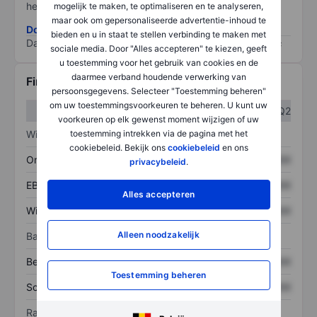
het grootste risico).
mogelijk te maken, te optimaliseren en te analyseren,
maar ook om gepersonaliseerde advertentie-inhoud te
Download de ESG-risicomethodologie
bieden en u in staat te stellen verbinding te maken met
Data provided by
/
sociale media. Door "Alles accepteren" te kiezen, geeft
u toestemming voor het gebruik van cookies en de
daarmee verband houdende verwerking van
Financiële gegevens
persoonsgegevens. Selecteer "Toestemming beheren"
om uw toestemmingsvoorkeuren te beheren. U kunt uw
Q1
Q2
voorkeuren op elk gewenst moment wijzigen of uw
toestemming intrekken via de pagina met het
Winst/verlies
cookiebeleid. Bekijk ons
cookiebeleid
en ons
Omzet
XXXXXXX
XXXXXXX
privacybeleid
.
EBITDA
XXXXXXX
XXXXXXX
Alles accepteren
Winst
XXXXXXX
XXXXXXX
Alleen noodzakelijk
Balans
Bezittingen
XXXXXXX
XXXXXXX
Toestemming beheren
Schulden
XXXXXXX
XXXXXXX
Ratio's