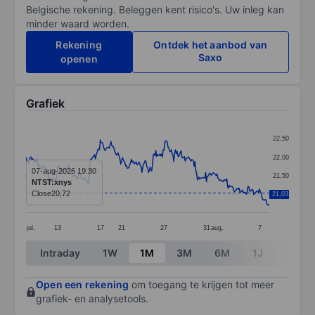
Belgische rekening. Beleggen kent risico's. Uw inleg kan
minder waard worden.
Rekening
Ontdek het aanbod van
Saxo
openen
Grafiek
Chart
22,50
Line chart with 299 data points.
22,00
The chart has 1 X axis displaying categories.
07-aug-2026 19:30
21,50
NTST:xnys
The chart has 1 Y axis displaying values. Data ranges
Close
20,72
21,03
21,00
jul.
13
17
21
27
31
aug.
7
End of interactive chart.
Intraday
1W
1M
3M
6M
1J
3J
Open een rekening
om toegang te krijgen tot meer
grafiek- en analysetools.