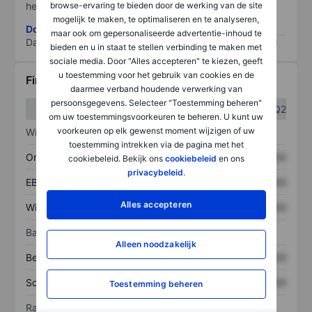
browse-ervaring te bieden door de werking van de site
het grootste risico).
mogelijk te maken, te optimaliseren en te analyseren,
Download de ESG-risicomethodologie
maar ook om gepersonaliseerde advertentie-inhoud te
Data provided by
/
bieden en u in staat te stellen verbinding te maken met
sociale media. Door "Alles accepteren" te kiezen, geeft
u toestemming voor het gebruik van cookies en de
Financiële gegevens
daarmee verband houdende verwerking van
persoonsgegevens. Selecteer "Toestemming beheren"
Q1
Q2
om uw toestemmingsvoorkeuren te beheren. U kunt uw
voorkeuren op elk gewenst moment wijzigen of uw
Winst/verlies
toestemming intrekken via de pagina met het
Omzet
XXXXXXX
XXXXXXX
cookiebeleid. Bekijk ons
cookiebeleid
en ons
privacybeleid
.
EBITDA
XXXXXXX
XXXXXXX
Alles accepteren
Winst
XXXXXXX
XXXXXXX
Balans
Alleen noodzakelijk
Bezittingen
XXXXXXX
XXXXXXX
Schulden
XXXXXXX
XXXXXXX
Toestemming beheren
Ratio's