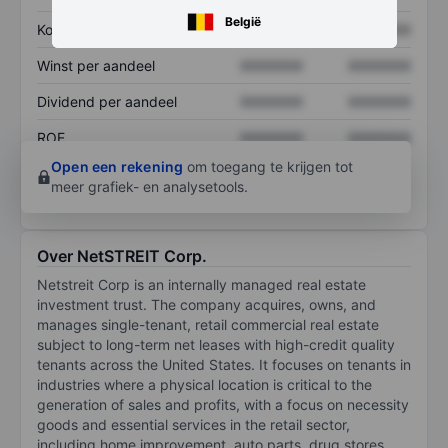
België
Koers/omzetratio
XXXXXXX
XXXXXXX
Winst per aandeel
XXXXXXX
XXXXXXX
Dividend per aandeel
XXXXXXX
XXXXXXX
ROE
XXXXXXX
XXXXXXX
Open een rekening
om toegang te krijgen tot
meer grafiek- en analysetools.
Over NetSTREIT Corp.
Netstreit Corp is an internally managed real estate
investment trust. The company acquires, owns, and
manages single-tenant, retail commercial real estate
subject to long-term net leases with high-credit quality
tenants across the United States. It focuses on tenants in
industries where a physical location is critical to the
generation of sales and profits, with a focus on necessity
goods and essential services in the retail sector,
including home improvement, auto parts, drug stores