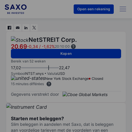
Open een rekening
NetSTREIT Corp.
20,69
-0,34
/
-1,62%
20:10:00
Kopen
Bereik van 52 weken
17,02
22,47
Symbool
NTST:xnys
Valuta
USD
New York Stock Exchange
Closed
15 minutes différées
Gegevens verstrekt door
Starten met beleggen?
Slim beleggen in aandelen met Saxo, dat is beleggen
aan voordelige tarieven met de voordelen van een