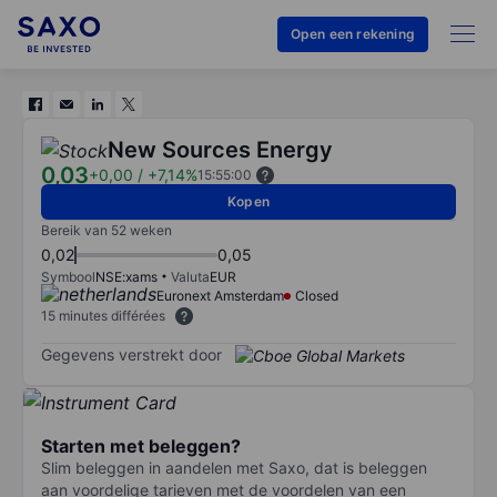
Open een rekening
New Sources Energy
0,03
+0,00
/
+7,14%
15:55:00
Kopen
Bereik van 52 weken
0,02
0,05
Symbool
NSE:xams
Valuta
EUR
Euronext Amsterdam
Closed
15 minutes différées
Gegevens verstrekt door
Starten met beleggen?
Slim beleggen in aandelen met Saxo, dat is beleggen
aan voordelige tarieven met de voordelen van een