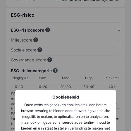
ESG-risico
ESG-risicoscore
-
Milieuscore
-
Sociale score
-
Governance-score
-
ESG-risicocategorie
-
Negligible
Low
Med
High
Severe
0-10
10-20
20-30
30-40
40+
ESG-risico is een maatstaf voor hoe goed een bedrijf
Cookiebeleid
materiële ESG-risico's beheert. De ESG-risicocategorie
van Sustainalytics is ontworpen om beleggers te helpen
Onze websites gebruiken cookies om u een betere
bij het identificeren en begrijpen van financieel materiële
browse-ervaring te bieden door de werking van de site
ESG-risico's op bedrijfsniveau en hoe deze de
mogelijk te maken, te optimaliseren en te analyseren,
langetermijnprestaties van aandelenbeleggingen kunnen
maar ook om gepersonaliseerde advertentie-inhoud te
beïnvloeden. De schaal loopt van 0-100. Hoe lager het
bieden en u in staat te stellen verbinding te maken met
risico, hoe beter (0 staat voor geen risico en 100 voor