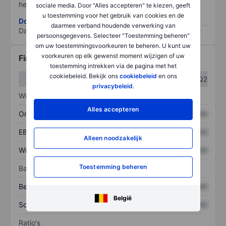
het grootste risico).
sociale media. Door "Alles accepteren" te kiezen, geeft
u toestemming voor het gebruik van cookies en de
Download de ESG-risicomethodologie
daarmee verband houdende verwerking van
Data provided by
/
persoonsgegevens. Selecteer "Toestemming beheren"
om uw toestemmingsvoorkeuren te beheren. U kunt uw
voorkeuren op elk gewenst moment wijzigen of uw
Financiële gegevens
toestemming intrekken via de pagina met het
cookiebeleid. Bekijk ons
cookiebeleid
en ons
Q1
Q2
privacybeleid
.
Winst/verlies
Alles accepteren
Omzet
XXXXXXX
XXXXXXX
EBITDA
XXXXXXX
XXXXXXX
Alleen noodzakelijk
Winst
XXXXXXX
XXXXXXX
Toestemming beheren
Balans
Bezittingen
XXXXXXX
XXXXXXX
België
Schulden
XXXXXXX
XXXXXXX
Ratio's