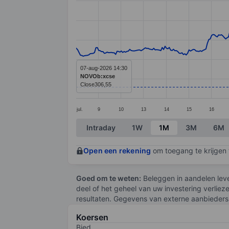
Line chart with 368 data points.
The chart has 1 X axis displaying categ
The chart has 1 Y axis displaying value
07-aug-2026 14:30
NOVOb:xcse
Close
306,55
jul.
9
10
13
14
15
16
End of interactive chart.
Intraday
1W
1M
3M
6M
Open een rekening
om toegang te krijgen t
Goed om te weten:
Beleggen in aandelen leve
deel of het geheel van uw investering verliez
resultaten. Gegevens van externe aanbieders 
Koersen
Bied