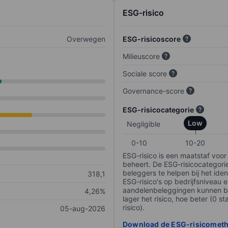
ESG-risico
Overwegen
ESG-risicoscore
Milieuscore
Sociale score
Governance-score
ESG-risicocategorie
Low
Negligible
0-10
10-20
ESG-risico is een maatstaf voor
beheert. De ESG-risicocategori
beleggers te helpen bij het iden
318,1
ESG-risico's op bedrijfsniveau 
aandelenbeleggingen kunnen be
4,26%
lager het risico, hoe beter (0 s
risico).
05-aug-2026
Download de ESG-risicomet