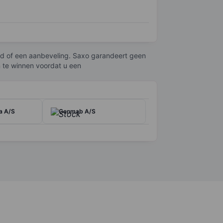
an diabetes, evenals geneesmiddelen tegen
behandelingen tegen stofwisselingsziekten en
bod of een aanbeveling. Saxo garandeert geen
gscentra in Denemarken, de Verenigde Staten,
n te winnen voordat u een
a A/S
Genmab A/S