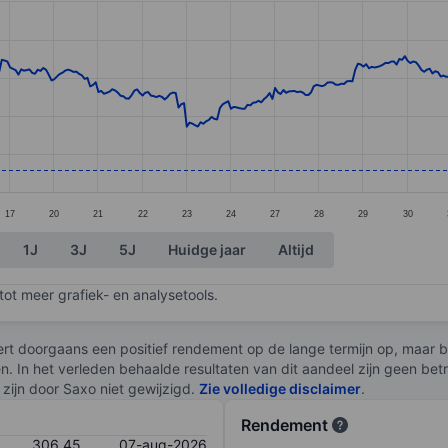
ories.
s. Data ranges from 287.7 to 338.6.
17
20
21
22
23
24
27
28
29
30
1J
3J
5J
Huidge jaar
Altijd
ot meer grafiek- en analysetools.
rt doorgaans een positief rendement op de lange termijn op, maar br
en. In het verleden behaalde resultaten van dit aandeel zijn geen be
zijn door Saxo niet gewijzigd.
Zie volledige disclaimer
.
Rendement
306,45
07-aug-2026