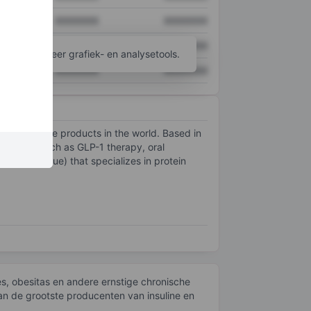
XXXXXXX
XXXXXXX
XXXXXXX
XXXXXXX
ijgen tot meer grafiek- en analysetools.
XXXXXXX
XXXXXXX
iabetes care products in the world. Based in
atments such as GLP-1 therapy, oral
% of revenue) that specializes in protein
s, obesitas en andere ernstige chronische
an de grootste producenten van insuline en