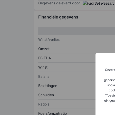
Gegevens geleverd door
Financiële gegevens
Winst/verlies
Omzet
EBITDA
Winst
Onze w
Balans
geperso
socia
Bezittingen
coo
Schulden
"Toest
elk gew
Ratio's
Koers/omzetratio