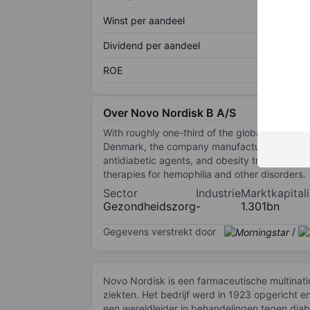
Winst per aandeel
Dividend per aandeel
ROE
Over Novo Nordisk B A/S
With roughly one-third of the global branded 
Denmark, the company manufactures and marke
antidiabetic agents, and obesity treatments. 
therapies for hemophilia and other disorders.
Sector
Industrie
Marktkapitali
Gezondheidszorg
-
1.301bn
Gegevens verstrekt door
/
Novo Nordisk is een farmaceutische multinati
ziekten. Het bedrijf werd in 1923 opgericht 
een wereldleider in behandelingen tegen dia