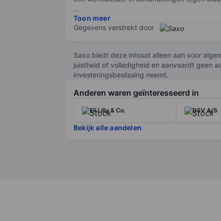
Toon meer
Het productassortiment omvat onder meer ins
Gegevens verstrekt door
obesitas, hemofilie en groeistoornissen. Novo
blijft verder onderzoek verrichten naar card
Saxo biedt deze inhoud alleen aan voor algem
De onderneming heeft productievestigingen i
juistheid of volledigheid en aanvaardt geen a
China, het Verenigd Koninkrijk en India. Hu
investeringsbeslissing neemt.
Novo Nordisk noteert op de beurs van Kopen
Anderen waren geïnteresseerd in
Eli Lilly & Co.
DSV A/S
Bekijk alle aandelen