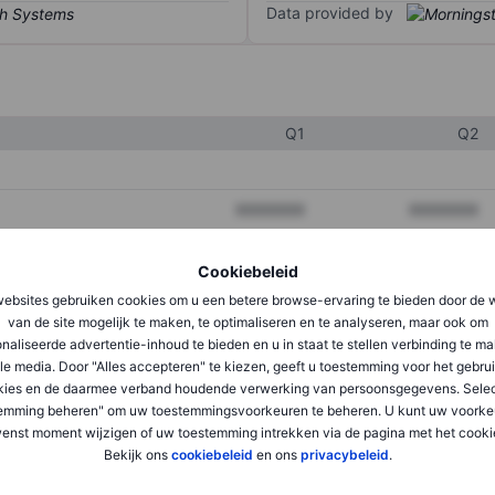
Data provided by
Q1
Q2
XXXXXXX
XXXXXXX
XXXXXXX
XXXXXXX
Cookiebeleid
XXXXXXX
XXXXXXX
ebsites gebruiken cookies om u een betere browse-ervaring te bieden door de 
van de site mogelijk te maken, te optimaliseren en te analyseren, maar ook om
naliseerde advertentie-inhoud te bieden en u in staat te stellen verbinding te m
le media. Door "Alles accepteren" te kiezen, geeft u toestemming voor het gebru
XXXXXXX
XXXXXXX
kies en de daarmee verband houdende verwerking van persoonsgegevens. Selec
XXXXXXX
XXXXXXX
emming beheren" om uw toestemmingsvoorkeuren te beheren. U kunt uw voorke
enst moment wijzigen of uw toestemming intrekken via de pagina met het cooki
Bekijk ons
cookiebeleid
en ons
privacybeleid
.
XXXXXXX
XXXXXXX