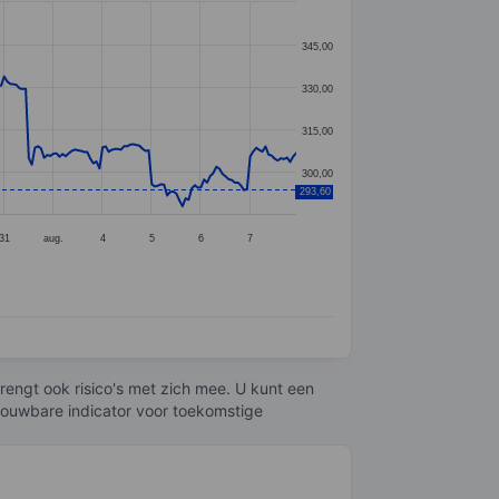
345,00
330,00
315,00
300,00
293,60
31
aug.
4
5
6
7
engt ook risico's met zich mee. U kunt een
trouwbare indicator voor toekomstige