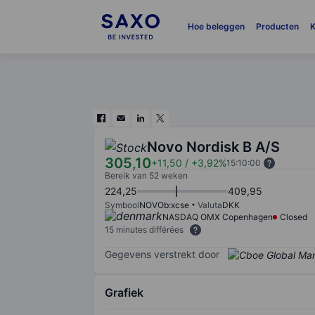
Hoe beleggen
Producten
K
Novo Nordisk B A/S
305,10
+11,50
/
+3,92%
15:10:00
Bereik van 52 weken
224,25
409,95
Symbool
NOVOb:xcse
Valuta
DKK
NASDAQ OMX Copenhagen
Closed
15 minutes différées
Gegevens verstrekt door
Grafiek
Chart