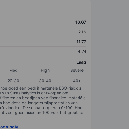
18,67
2,16
11,77
4,74
Laag
Med
High
Severe
20-30
30-40
40+
 hoe goed een bedrijf materiële ESG-risico's
e van Sustainalytics is ontworpen om
tificeren en begrijpen van financieel materiële
en hoe deze de langetermijnprestaties van
ïnvloeden. De schaal loopt van 0-100. Hoe
taat voor geen risico en 100 voor het grootste
hodologie