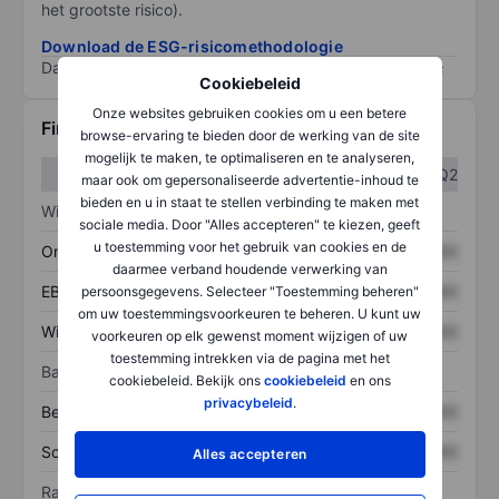
het grootste risico).
Download de ESG-risicomethodologie
Data provided by
/
Cookiebeleid
Onze websites gebruiken cookies om u een betere
Financiële gegevens
browse-ervaring te bieden door de werking van de site
mogelijk te maken, te optimaliseren en te analyseren,
Q1
Q2
maar ook om gepersonaliseerde advertentie-inhoud te
bieden en u in staat te stellen verbinding te maken met
Winst/verlies
sociale media. Door "Alles accepteren" te kiezen, geeft
u toestemming voor het gebruik van cookies en de
Omzet
XXXXXXX
XXXXXXX
daarmee verband houdende verwerking van
EBITDA
XXXXXXX
XXXXXXX
persoonsgegevens. Selecteer "Toestemming beheren"
om uw toestemmingsvoorkeuren te beheren. U kunt uw
Winst
XXXXXXX
XXXXXXX
voorkeuren op elk gewenst moment wijzigen of uw
toestemming intrekken via de pagina met het
Balans
cookiebeleid. Bekijk ons
cookiebeleid
en ons
privacybeleid
.
Bezittingen
XXXXXXX
XXXXXXX
Schulden
XXXXXXX
XXXXXXX
Alles accepteren
Ratio's