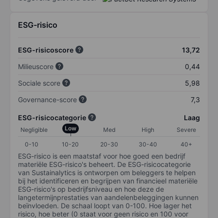
ESG-risico
ESG-risicoscore
13,72
Milieuscore
0,44
Sociale score
5,98
Governance-score
7,3
ESG-risicocategorie
Laag
Low
Negligible
Med
High
Severe
0-10
10-20
20-30
30-40
40+
ESG-risico is een maatstaf voor hoe goed een bedrijf
materiële ESG-risico's beheert. De ESG-risicocategorie
van Sustainalytics is ontworpen om beleggers te helpen
bij het identificeren en begrijpen van financieel materiële
ESG-risico's op bedrijfsniveau en hoe deze de
langetermijnprestaties van aandelenbeleggingen kunnen
beïnvloeden. De schaal loopt van 0-100. Hoe lager het
risico, hoe beter (0 staat voor geen risico en 100 voor