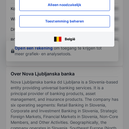
Alleen noodzakelijk
Koers/omzetratio
XXXXXXX
XXXXXXX
Winst per aandeel
XXXXXXX
XXXXXXX
Toestemming beheren
Dividend per aandeel
XXXXXXX
XXXXXXX
België
ROE
XXXXXXX
XXXXXXX
Open een rekening
om toegang te krijgen tot
meer grafiek- en analysetools.
Over Nova Ljubljanska banka
Nova Ljubljanska banka dd Ljubljana is a Slovenia-based
entity providing universal banking services. It is a
principal provider of banking products, asset
management, and insurance products. The company has
six operating segments: Retail Banking in Slovenia,
Corporate and Investment Banking in Slovenia, Strategic
Foreign Markets, Financial Markets in Slovenia, Non-Core
Members, and Other Activities. Geographically, the
company operates in Slovenia, Southeast Europe (North