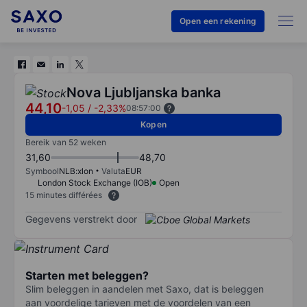
Open een rekening
Nova Ljubljanska banka
44,10
-1,05
/
-2,33%
08:57:00
Kopen
Bereik van 52 weken
31,60
48,70
Symbool
NLB:xlon
Valuta
EUR
London Stock Exchange (IOB)
Open
15 minutes différées
Gegevens verstrekt door
Starten met beleggen?
Slim beleggen in aandelen met Saxo, dat is beleggen
aan voordelige tarieven met de voordelen van een