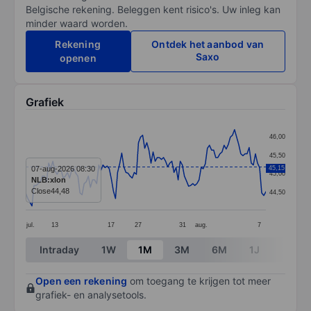
Belgische rekening. Beleggen kent risico's. Uw inleg kan
minder waard worden.
Rekening
Ontdek het aanbod van
Saxo
openen
Grafiek
Chart
46,00
Line chart with 116 data points.
45,50
The chart has 1 X axis displaying categories.
07-aug-2026 08:30
45,15
45,00
NLB:xlon
The chart has 1 Y axis displaying values. Data ranges 
Close
44,48
44,50
jul.
13
17
27
31
aug.
7
End of interactive chart.
Intraday
1W
1M
3M
6M
1J
3J
Open een rekening
om toegang te krijgen tot meer
grafiek- en analysetools.