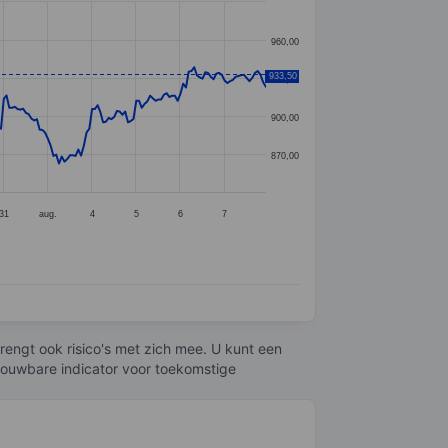
960,00
933,50
930,00
900,00
870,00
31
aug.
4
5
6
7
engt ook risico's met zich mee. U kunt een
trouwbare indicator voor toekomstige