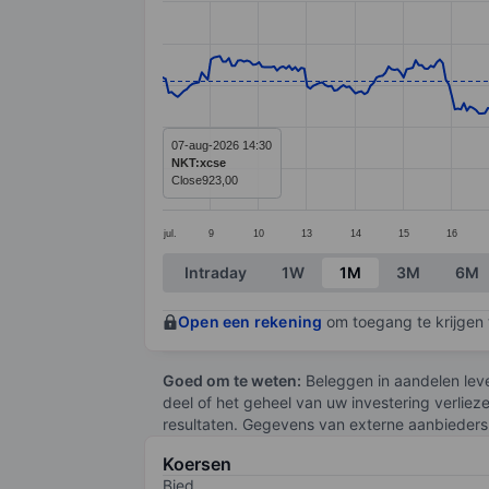
Line chart with 368 data points.
The chart has 1 X axis displaying categ
The chart has 1 Y axis displaying value
07-aug-2026 14:30
NKT:xcse
Close
923,00
jul.
9
10
13
14
15
16
End of interactive chart.
Intraday
1W
1M
3M
6M
Open een rekening
om toegang te krijgen t
Goed om te weten:
Beleggen in aandelen leve
deel of het geheel van uw investering verliez
resultaten. Gegevens van externe aanbieders 
Koersen
Bied