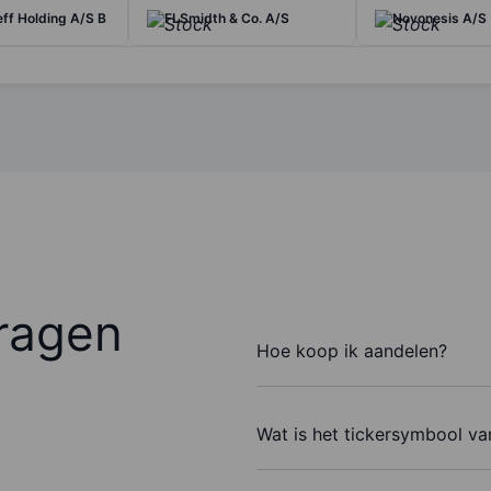
eff Holding A/S B
FLSmidth & Co. A/S
Novonesis A/S
ragen
Hoe koop ik aandelen?
Wat is het tickersymbool v