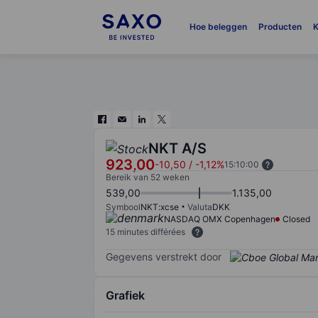
Hoe beleggen
Producten
K
NKT A/S
923,00
-10,50
/
-1,12%
15:10:00
Bereik van 52 weken
539,00
1.135,00
Symbool
NKT:xcse
Valuta
DKK
NASDAQ OMX Copenhagen
Closed
15 minutes différées
Gegevens verstrekt door
Grafiek
Chart