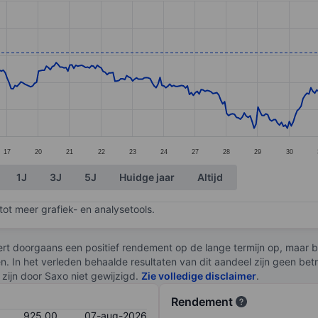
ories.
s. Data ranges from 849 to 951.
17
20
21
22
23
24
27
28
29
30
1J
3J
5J
Huidge jaar
Altijd
ot meer grafiek- en analysetools.
rt doorgaans een positief rendement op de lange termijn op, maar br
en. In het verleden behaalde resultaten van dit aandeel zijn geen be
zijn door Saxo niet gewijzigd.
Zie volledige disclaimer
.
Rendement
925,00
07-aug-2026