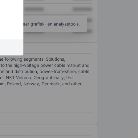
XXXXXXX
XXXXXXX
XXXXXXX
XXXXXXX
ijgen tot meer grafiek- en analysetools.
XXXXXXX
XXXXXXX
e following segments; Solutions,
 to the high-voltage power cable market and
ion and distribution, power-from-shore, cable
l, NKT Victoria. Geographically, the
om, Poland, Norway, Denmark, and other