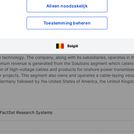
Alleen noodzakelijk
XXXXXXX
XXXXXXX
XXXXXXX
XXXXXXX
Toestemming beheren
Open een rekening
om toegang te kr
XXXXXXX
XXXXXXX
België
technology. The company, along with its subsidiaries, operates in th
ximum revenue is generated from the Solutions segment which caters
tion of high-voltage cables and products for onshore power transmiss
r projects. This segment also owns and operates a cable-laying vesse
many followed by the United States of America, the United Kingd