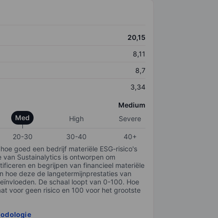
20,15
8,11
8,7
3,34
Medium
Med
High
Severe
20-30
30-40
40+
 hoe goed een bedrijf materiële ESG-risico's
e van Sustainalytics is ontworpen om
tificeren en begrijpen van financieel materiële
en hoe deze de langetermijnprestaties van
ïnvloeden. De schaal loopt van 0-100. Hoe
taat voor geen risico en 100 voor het grootste
hodologie