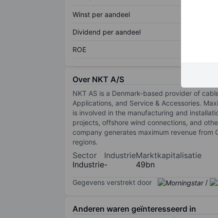
Winst per aandeel
Dividend per aandeel
ROE
Over NKT A/S
NKT AS is a Denmark-based provider of cable 
Applications, and Service & Accessories. Ma
is involved in the manufacturing and installa
projects, offshore wind connections, and othe
company generates maximum revenue from Ger
regions.
Sector
Industrie
Marktkapitalisatie
Industrie
-
49bn
Gegevens verstrekt door
/
Anderen waren geïnteresseerd in