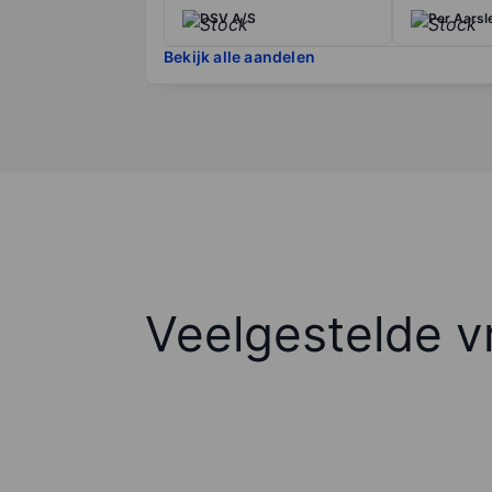
DSV A/S
Per Aarsl
Bekijk alle aandelen
Veelgestelde v