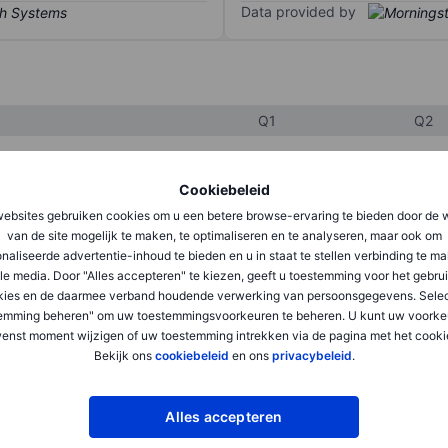
Data provided by
Q1
Q2
Cookiebeleid
XXXXXXX
XXXXXXX
ebsites gebruiken cookies om u een betere browse-ervaring te bieden door de 
XXXXXXX
XXXXXXX
van de site mogelijk te maken, te optimaliseren en te analyseren, maar ook om
naliseerde advertentie-inhoud te bieden en u in staat te stellen verbinding te m
XXXXXXX
XXXXXXX
le media. Door "Alles accepteren" te kiezen, geeft u toestemming voor het gebru
kies en de daarmee verband houdende verwerking van persoonsgegevens. Selec
emming beheren" om uw toestemmingsvoorkeuren te beheren. U kunt uw voorke
XXXXXXX
XXXXXXX
enst moment wijzigen of uw toestemming intrekken via de pagina met het cooki
Bekijk ons
cookiebeleid
en ons
privacybeleid
.
XXXXXXX
XXXXXXX
Alles accepteren
XXXXXXX
XXXXXXX