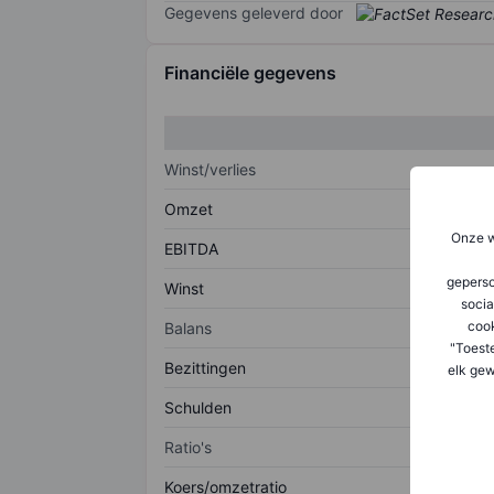
Gegevens geleverd door
Financiële gegevens
Winst/verlies
Omzet
Onze w
EBITDA
geperso
Winst
socia
coo
Balans
"Toest
Bezittingen
elk gew
Schulden
Ratio's
Koers/omzetratio