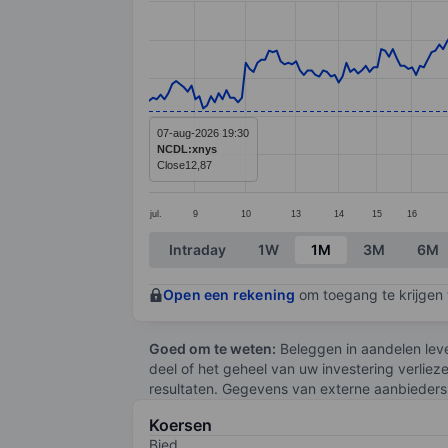
Line chart with 264 data points.
The chart has 1 X axis displaying categ
The chart has 1 Y axis displaying value
07-aug-2026 19:30
NCDL:xnys
Close
12,87
jul.
9
10
13
14
15
16
End of interactive chart.
Intraday
1W
1M
3M
6M
Open een rekening
om toegang te krijgen t
Goed om te weten:
Beleggen in aandelen leve
deel of het geheel van uw investering verliez
resultaten. Gegevens van externe aanbieders 
Koersen
Bied