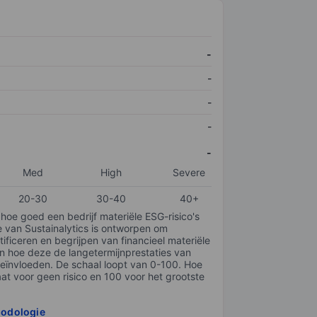
-
-
-
-
-
Med
High
Severe
20-30
30-40
40+
 hoe goed een bedrijf materiële ESG-risico's
e van Sustainalytics is ontworpen om
tificeren en begrijpen van financieel materiële
en hoe deze de langetermijnprestaties van
ïnvloeden. De schaal loopt van 0-100. Hoe
taat voor geen risico en 100 voor het grootste
hodologie