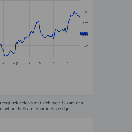
13,00
12,75
12,53
12,50
12,25
31
aug.
4
5
6
7
engt ook risico's met zich mee. U kunt een
trouwbare indicator voor toekomstige