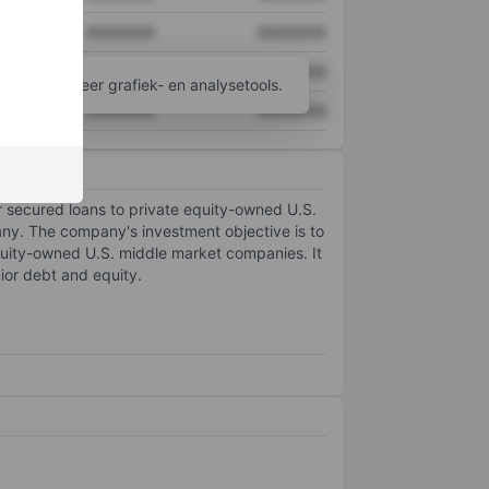
XXXXXXX
XXXXXXX
XXXXXXX
XXXXXXX
ijgen tot meer grafiek- en analysetools.
XXXXXXX
XXXXXXX
r secured loans to private equity-owned U.S.
ny. The company's investment objective is to
equity-owned U.S. middle market companies. It
nior debt and equity.