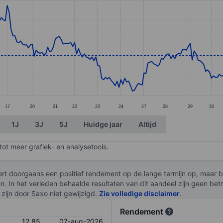
ories.
s. Data ranges from 12.01 to 13.19.
17
20
21
22
23
24
27
28
29
30
1J
3J
5J
Huidge jaar
Altijd
ot meer grafiek- en analysetools.
rt doorgaans een positief rendement op de lange termijn op, maar br
en. In het verleden behaalde resultaten van dit aandeel zijn geen be
zijn door Saxo niet gewijzigd.
Zie volledige disclaimer
.
Rendement
12,85
07-aug-2026