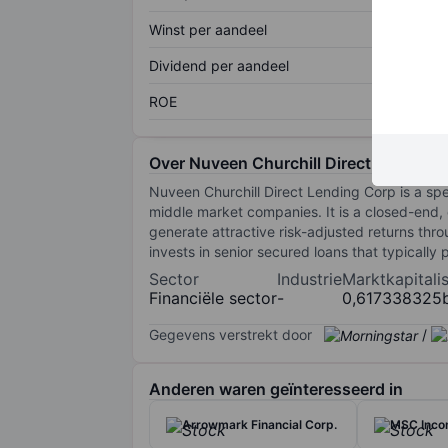
Winst per aandeel
Dividend per aandeel
ROE
Over Nuveen Churchill Direct Lending 
Nuveen Churchill Direct Lending Corp is a sp
middle market companies. It is a closed-end
generate attractive risk-adjusted returns thr
invests in senior secured loans that typically p
Sector
Industrie
Marktkapitalis
Financiële sector
-
0,617338325
Gegevens verstrekt door
/
Anderen waren geïnteresseerd in
Arrowmark Financial Corp.
MSC Incom