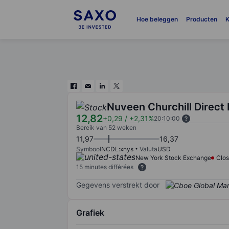
Hoe beleggen
Producten
K
Nuveen Churchill Direct
12,82
+0,29
/
+2,31%
20:10:00
Bereik van 52 weken
11,97
16,37
Symbool
NCDL:xnys
Valuta
USD
New York Stock Exchange
Clo
15 minutes différées
Gegevens verstrekt door
Grafiek
Chart