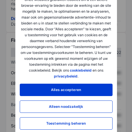
risico, hoe beter (0 staat voor geen risico en 100 voor
browse-ervaring te bieden door de werking van de site
het grootste risico).
mogelijk te maken, te optimaliseren en te analyseren,
maar ook om gepersonaliseerde advertentie-inhoud te
Download de ESG-risicomethodologie
bieden en u in staat te stellen verbinding te maken met
Data provided by
/
sociale media. Door "Alles accepteren" te kiezen, geeft
u toestemming voor het gebruik van cookies en de
Financiële gegevens
daarmee verband houdende verwerking van
persoonsgegevens. Selecteer "Toestemming beheren"
Q1
Q2
om uw toestemmingsvoorkeuren te beheren. U kunt uw
voorkeuren op elk gewenst moment wijzigen of uw
Winst/verlies
toestemming intrekken via de pagina met het
cookiebeleid. Bekijk ons
cookiebeleid
en ons
Omzet
XXXXXXX
XXXXXXX
privacybeleid
.
EBITDA
XXXXXXX
XXXXXXX
Alles accepteren
Winst
XXXXXXX
XXXXXXX
Balans
Alleen noodzakelijk
Bezittingen
XXXXXXX
XXXXXXX
Toestemming beheren
Schulden
XXXXXXX
XXXXXXX