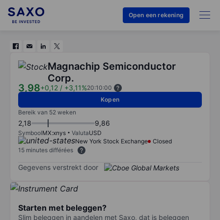
Open een rekening
Magnachip Semiconductor
Corp.
3,98
+0,12
/
+3,11%
20:10:00
Kopen
Bereik van 52 weken
2,18
9,86
Symbool
MX:xnys
Valuta
USD
New York Stock Exchange
Closed
15 minutes différées
Gegevens verstrekt door
Starten met beleggen?
Slim beleggen in aandelen met Saxo, dat is beleggen