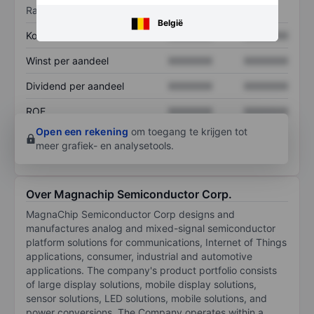
Ratio's
België
Koers/omzetratio
XXXXXXX
XXXXXXX
Winst per aandeel
XXXXXXX
XXXXXXX
Dividend per aandeel
XXXXXXX
XXXXXXX
ROE
XXXXXXX
XXXXXXX
Open een rekening
om toegang te krijgen tot
meer grafiek- en analysetools.
Over Magnachip Semiconductor Corp.
MagnaChip Semiconductor Corp designs and
manufactures analog and mixed-signal semiconductor
platform solutions for communications, Internet of Things
applications, consumer, industrial and automotive
applications. The company's product portfolio consists
of large display solutions, mobile display solutions,
sensor solutions, LED solutions, mobile solutions, and
power conversions. The Company operates within a