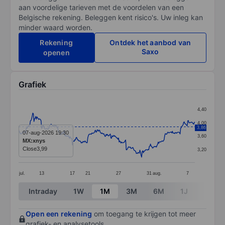
aan voordelige tarieven met de voordelen van een
Belgische rekening. Beleggen kent risico's. Uw inleg kan
minder waard worden.
Rekening
Ontdek het aanbod van
Saxo
openen
Grafiek
Chart
4,40
Line chart with 299 data points.
4,00
3,86
The chart has 1 X axis displaying categories.
07-aug-2026 19:30
3,60
MX:xnys
The chart has 1 Y axis displaying values. Data ranges 
Close
3,99
3,20
jul.
13
17
21
27
31
aug.
7
End of interactive chart.
Intraday
1W
1M
3M
6M
1J
3J
Open een rekening
om toegang te krijgen tot meer
grafiek- en analysetools.