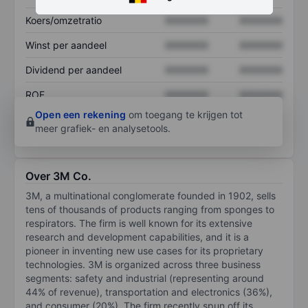
Koers/omzetratio
XXXXXXX
XXXXXXX
Winst per aandeel
XXXXXXX
XXXXXXX
Dividend per aandeel
XXXXXXX
XXXXXXX
ROE
XXXXXXX
XXXXXXX
Open een rekening
om toegang te krijgen tot
meer grafiek- en analysetools.
Over 3M Co.
3M, a multinational conglomerate founded in 1902, sells
tens of thousands of products ranging from sponges to
respirators. The firm is well known for its extensive
research and development capabilities, and it is a
pioneer in inventing new use cases for its proprietary
technologies. 3M is organized across three business
segments: safety and industrial (representing around
44% of revenue), transportation and electronics (36%),
and consumer (20%). The firm recently spun off its