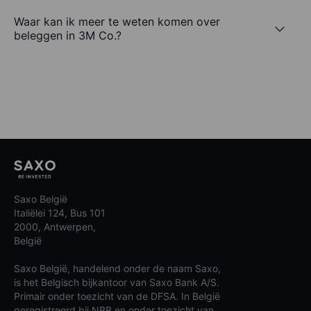
Waar kan ik meer te weten komen over
beleggen in 3M Co.?
Saxo België
Italiëlei 124, Bus 101
2000, Antwerpen,
België
Saxo België, handelend onder de naam Saxo,
is het Belgisch bijkantoor van Saxo Bank A/S.
Primair onder toezicht van de DFSA. In België
geregistreerd bij NBB en onder toezicht van