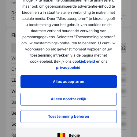
mogelijk te maken, te optimaliseren en te analyseren,
het grootste risico).
maar ook om gepersonaliseerde advertentie-inhoud te
Download de ESG-risicomethodologie
bieden en u in staat te stellen verbinding te maken met
Data provided by
/
sociale media. Door "Alles accepteren" te kiezen, geeft
u toestemming voor het gebruik van cookies en de
daarmee verband houdende verwerking van
Financiële gegevens
persoonsgegevens. Selecteer "Toestemming beheren"
om uw toestemmingsvoorkeuren te beheren. U kunt uw
Q1
Q2
voorkeuren op elk gewenst moment wijzigen of uw
toestemming intrekken via de pagina met het
Winst/verlies
cookiebeleid. Bekijk ons
cookiebeleid
en ons
privacybeleid
.
Omzet
XXXXXXX
XXXXXXX
EBITDA
XXXXXXX
XXXXXXX
Alles accepteren
Winst
XXXXXXX
XXXXXXX
Alleen noodzakelijk
Balans
Bezittingen
XXXXXXX
XXXXXXX
Toestemming beheren
Schulden
XXXXXXX
XXXXXXX
Ratio's
België