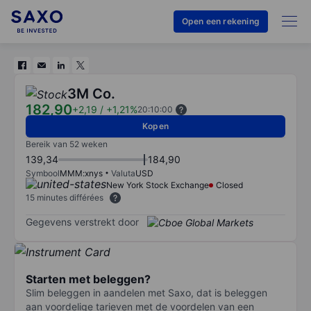
Open een rekening
3M Co.
182,90
+2,19
/
+1,21%
20:10:00
Kopen
Bereik van 52 weken
139,34
184,90
Symbool
MMM:xnys
Valuta
USD
New York Stock Exchange
Closed
15 minutes différées
Gegevens verstrekt door
Starten met beleggen?
Slim beleggen in aandelen met Saxo, dat is beleggen
aan voordelige tarieven met de voordelen van een