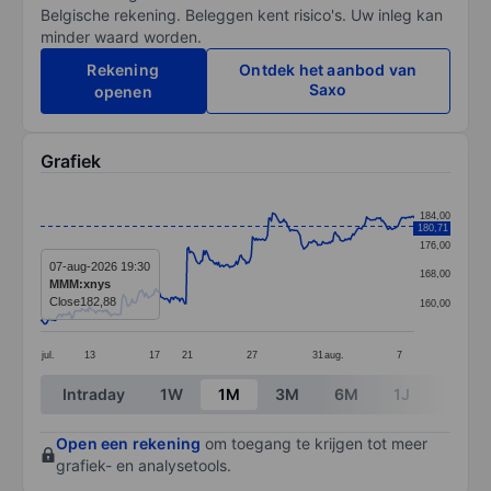
Belgische rekening. Beleggen kent risico's. Uw inleg kan
minder waard worden.
Rekening
Ontdek het aanbod van
Saxo
openen
Grafiek
Chart
184,00
180,71
Line chart with 299 data points.
176,00
The chart has 1 X axis displaying categories.
07-aug-2026 19:30
168,00
MMM:xnys
The chart has 1 Y axis displaying values. Data ranges 
Close
182,88
160,00
jul.
13
17
21
27
31
aug.
7
End of interactive chart.
Intraday
1W
1M
3M
6M
1J
3J
Open een rekening
om toegang te krijgen tot meer
grafiek- en analysetools.