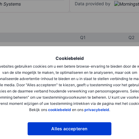
Data provided by
Q1
Q2
Cookiebeleid
XXXXXXX
XXXXXXX
ebsites gebruiken cookies om u een betere browse-ervaring te bieden door de 
XXXXXXX
XXXXXXX
van de site mogelijk te maken, te optimaliseren en te analyseren, maar ook om
naliseerde advertentie-inhoud te bieden en u in staat te stellen verbinding te m
XXXXXXX
XXXXXXX
le media. Door "Alles accepteren" te kiezen, geeft u toestemming voor het gebru
kies en de daarmee verband houdende verwerking van persoonsgegevens. Selec
emming beheren" om uw toestemmingsvoorkeuren te beheren. U kunt uw voorke
XXXXXXX
XXXXXXX
enst moment wijzigen of uw toestemming intrekken via de pagina met het cooki
Bekijk ons
cookiebeleid
en ons
privacybeleid
.
XXXXXXX
XXXXXXX
Alles accepteren
XXXXXXX
XXXXXXX