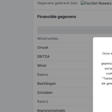
Gegevens geleverd door
Financiële gegevens
Winst/verlies
Omzet
Onze w
EBITDA
geperso
Winst
socia
coo
Balans
"Toest
Bezittingen
elk gew
Schulden
Ratio's
Koers/omzetratio