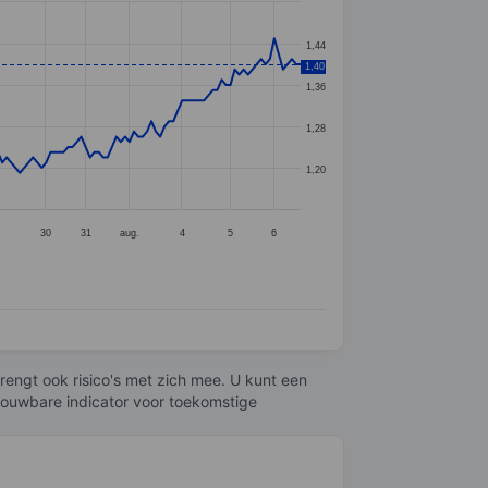
1,44
1,40
1,36
1,28
1,20
30
31
aug.
4
5
6
engt ook risico's met zich mee. U kunt een
trouwbare indicator voor toekomstige