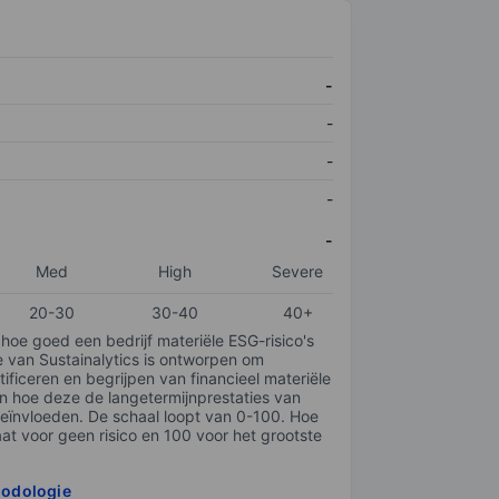
-
-
-
-
-
Med
High
Severe
20-30
30-40
40+
 hoe goed een bedrijf materiële ESG-risico's
e van Sustainalytics is ontworpen om
tificeren en begrijpen van financieel materiële
en hoe deze de langetermijnprestaties van
ïnvloeden. De schaal loopt van 0-100. Hoe
taat voor geen risico en 100 voor het grootste
hodologie