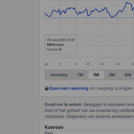
Line chart with 255 data points.
The chart has 1 X axis displaying categ
The chart has 1 Y axis displaying values
06-aug-2026 19:30
MAIA:xase
Close
1,40
jul.
8
9
10
13
14
1
End of interactive chart.
Intraday
1W
1M
3M
6M
Open een rekening
om toegang te krijgen t
Goed om te weten:
Beleggen in aandelen leve
deel of het geheel van uw investering verliez
resultaten. Gegevens van externe aanbieders 
Koersen
Bied