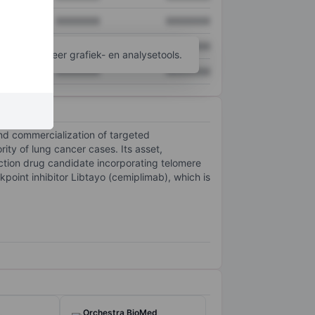
XXXXXXX
XXXXXXX
XXXXXXX
XXXXXXX
ijgen tot meer grafiek- en analysetools.
XXXXXXX
XXXXXXX
nd commercialization of targeted
ity of lung cancer cases. Its asset,
ction drug candidate incorporating telomere
oint inhibitor Libtayo (cemiplimab), which is
Orchestra BioMed