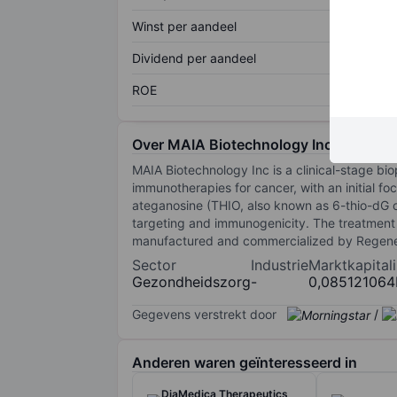
Winst per aandeel
Dividend per aandeel
ROE
Over MAIA Biotechnology Inc.
MAIA Biotechnology Inc is a clinical-stage 
immunotherapies for cancer, with an initial fo
ateganosine (THIO, also known as 6-thio-dG o
targeting and immunogenicity. The treatment 
manufactured and commercialized by Regene
Sector
Industrie
Marktkapitali
Gezondheidszorg
-
0,085121064
Gegevens verstrekt door
/
Anderen waren geïnteresseerd in
DiaMedica Therapeutics