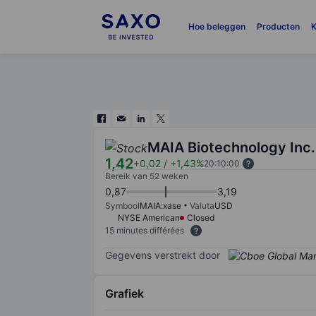
Hoe beleggen
Producten
K
MAIA Biotechnology Inc.
1,42
+0,02
/
+1,43%
20:10:00
Bereik van 52 weken
0,87
3,19
Symbool
MAIA:xase
Valuta
USD
NYSE American
Closed
15 minutes différées
Gegevens verstrekt door
Grafiek
Chart