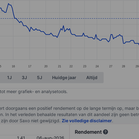
ories.
. Data ranges from 1.19 to 1.51.
5
16
17
20
21
22
23
24
27
28
29
1J
3J
5J
Huidge jaar
Altijd
ot meer grafiek- en analysetools.
rt doorgaans een positief rendement op de lange termijn op, maar br
en. In het verleden behaalde resultaten van dit aandeel zijn geen be
zijn door Saxo niet gewijzigd.
Zie volledige disclaimer
.
Rendement
1,41
06-aug-2026