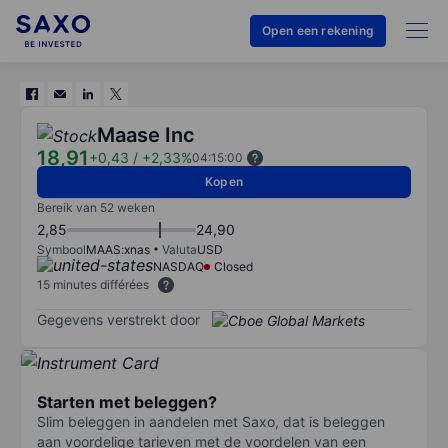
Open een rekening
Maase Inc
18,91
+0,43
/
+2,33%
04:15:00
Kopen
Bereik van 52 weken
2,85
24,90
Symbool
MAAS:xnas
Valuta
USD
NASDAQ
Closed
15 minutes différées
Gegevens verstrekt door
Starten met beleggen?
Slim beleggen in aandelen met Saxo, dat is beleggen
aan voordelige tarieven met de voordelen van een