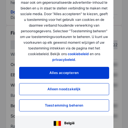
het grootste risico).
maar ook om gepersonaliseerde advertentie-inhoud te
bieden en u in staat te stellen verbinding te maken met
Download de ESG-risicomethodologie
sociale media. Door "Alles accepteren" te kiezen, geeft
Data provided by
/
u toestemming voor het gebruik van cookies en de
daarmee verband houdende verwerking van
persoonsgegevens. Selecteer "Toestemming beheren"
Financiële gegevens
om uw toestemmingsvoorkeuren te beheren. U kunt uw
voorkeuren op elk gewenst moment wijzigen of uw
Q1
Q2
toestemming intrekken via de pagina met het
Winst/verlies
cookiebeleid. Bekijk ons
cookiebeleid
en ons
privacybeleid
.
Omzet
XXXXXXX
XXXXXXX
Alles accepteren
EBITDA
XXXXXXX
XXXXXXX
Winst
XXXXXXX
XXXXXXX
Alleen noodzakelijk
Balans
Bezittingen
XXXXXXX
XXXXXXX
Toestemming beheren
Schulden
XXXXXXX
XXXXXXX
België
Ratio's