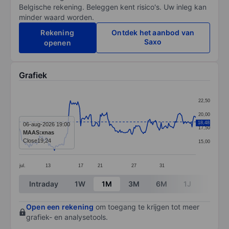
Belgische rekening. Beleggen kent risico's. Uw inleg kan
minder waard worden.
Rekening
Ontdek het aanbod van
Saxo
openen
Grafiek
Chart
22,50
Line chart with 190 data points.
20,00
The chart has 1 X axis displaying categories.
18,48
06-aug-2026 19:00
17,50
MAAS:xnas
The chart has 1 Y axis displaying values. Data ranges 
Close
19,24
15,00
jul.
13
17
21
27
31
End of interactive chart.
Intraday
1W
1M
3M
6M
1J
3J
Open een rekening
om toegang te krijgen tot meer
grafiek- en analysetools.