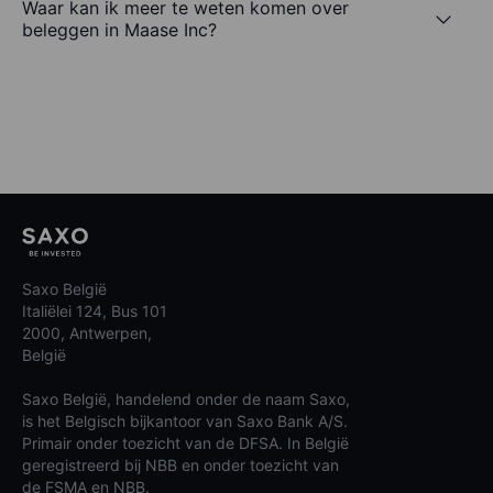
Waar kan ik meer te weten komen over
beleggen in Maase Inc?
Saxo België
Italiëlei 124, Bus 101
2000, Antwerpen,
België
Saxo België, handelend onder de naam Saxo,
is het Belgisch bijkantoor van Saxo Bank A/S.
Primair onder toezicht van de DFSA. In België
geregistreerd bij NBB en onder toezicht van
de FSMA en NBB.