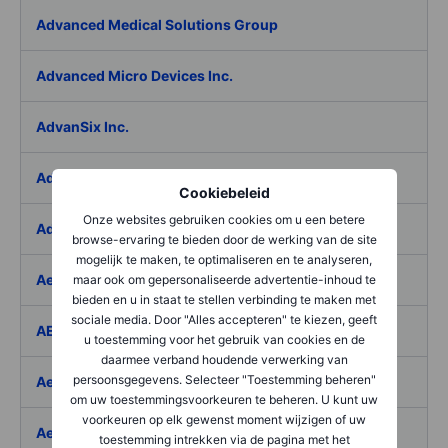
Advanced Medical Solutions Group
Advanced Micro Devices Inc.
AdvanSix Inc.
Advantage Solutions Inc.
Cookiebeleid
Onze websites gebruiken cookies om u een betere
Adyen NV
browse-ervaring te bieden door de werking van de site
mogelijk te maken, te optimaliseren en te analyseren,
Aebi Schmidt Holding AG
maar ook om gepersonaliseerde advertentie-inhoud te
bieden en u in staat te stellen verbinding te maken met
sociale media. Door "Alles accepteren" te kiezen, geeft
AECOM
u toestemming voor het gebruik van cookies en de
daarmee verband houdende verwerking van
persoonsgegevens. Selecteer "Toestemming beheren"
Aedes SpA
om uw toestemmingsvoorkeuren te beheren. U kunt uw
voorkeuren op elk gewenst moment wijzigen of uw
Aedifica SICAFI SA
toestemming intrekken via de pagina met het