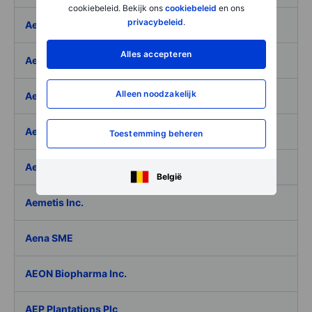
cookiebeleid. Bekijk ons
cookiebeleid
en ons
privacybeleid
.
Aeffe
Alles accepteren
Aegon Ltd
Alleen noodzakelijk
Aegon Ltd. - ADR
Aehr Test Systems
Toestemming beheren
Aeluma Inc.
België
Aemetis Inc.
Aena SME
AEON Biopharma Inc.
AEP Plantations Plc