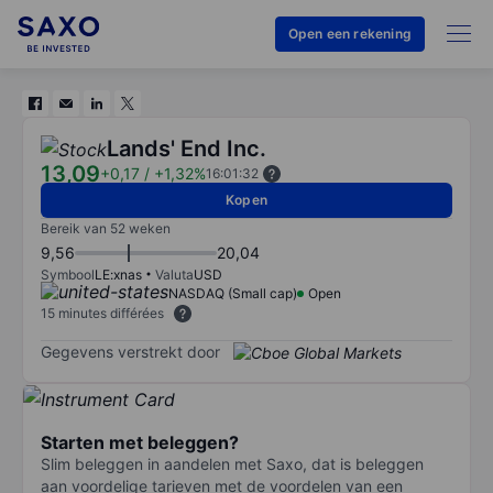
Open een rekening
Lands' End Inc.
13,09
+0,17
/
+1,32%
16:01:32
Kopen
Bereik van 52 weken
9,56
20,04
Symbool
LE:xnas
Valuta
USD
NASDAQ (Small cap)
Open
15 minutes différées
Gegevens verstrekt door
Starten met beleggen?
Slim beleggen in aandelen met Saxo, dat is beleggen
aan voordelige tarieven met de voordelen van een