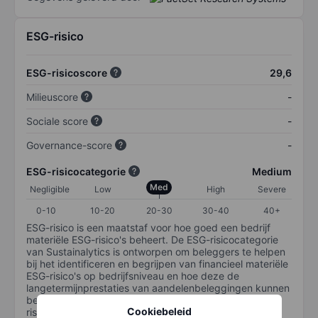
ESG-risico
ESG-risicoscore
29,6
Milieuscore
-
Sociale score
-
Governance-score
-
ESG-risicocategorie
Medium
Med
Negligible
Low
High
Severe
0-10
10-20
20-30
30-40
40+
ESG-risico is een maatstaf voor hoe goed een bedrijf
materiële ESG-risico's beheert. De ESG-risicocategorie
van Sustainalytics is ontworpen om beleggers te helpen
bij het identificeren en begrijpen van financieel materiële
ESG-risico's op bedrijfsniveau en hoe deze de
langetermijnprestaties van aandelenbeleggingen kunnen
beïnvloeden. De schaal loopt van 0-100. Hoe lager het
Cookiebeleid
risico, hoe beter (0 staat voor geen risico en 100 voor