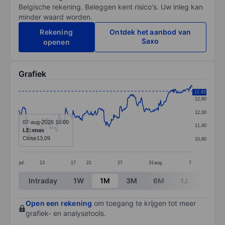
Belgische rekening. Beleggen kent risico's. Uw inleg kan
minder waard worden.
Rekening
Ontdek het aanbod van
Saxo
openen
Grafiek
Chart
12,92
12,60
Line chart with 291 data points.
12,00
The chart has 1 X axis displaying categories.
07-aug-2026 16:00
11,40
LE:xnas
The chart has 1 Y axis displaying values. Data ranges 
Close
13,09
10,80
jul.
13
17
21
27
31
aug.
7
End of interactive chart.
Intraday
1W
1M
3M
6M
1J
3J
Open een rekening
om toegang te krijgen tot meer
grafiek- en analysetools.