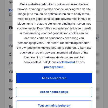
het grootste risico).
Onze websites gebruiken cookies om u een betere
browse-ervaring te bieden door de werking van de site
Download de ESG-risicomethodologie
mogelijk te maken, te optimaliseren en te analyseren,
Data provided by
/
maar ook om gepersonaliseerde advertentie-inhoud te
bieden en u in staat te stellen verbinding te maken met
Financiële gegevens
sociale media. Door "Alles accepteren" te kiezen, geeft
u toestemming voor het gebruik van cookies en de
Q1
Q2
daarmee verband houdende verwerking van
persoonsgegevens. Selecteer "Toestemming beheren"
Winst/verlies
om uw toestemmingsvoorkeuren te beheren. U kunt uw
voorkeuren op elk gewenst moment wijzigen of uw
Omzet
XXXXXXX
XXXXXXX
toestemming intrekken via de pagina met het
cookiebeleid. Bekijk ons
cookiebeleid
en ons
EBITDA
XXXXXXX
XXXXXXX
privacybeleid
.
Winst
XXXXXXX
XXXXXXX
Alles accepteren
Balans
Bezittingen
XXXXXXX
XXXXXXX
Alleen noodzakelijk
Schulden
XXXXXXX
XXXXXXX
Toestemming beheren
Ratio's