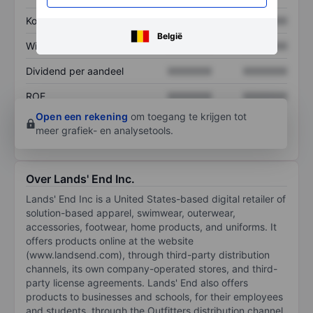
Koers/omzetratio
XXXXXXX
XXXXXXX
België
Winst per aandeel
XXXXXXX
XXXXXXX
Dividend per aandeel
XXXXXXX
XXXXXXX
ROE
XXXXXXX
XXXXXXX
Open een rekening
om toegang te krijgen tot
meer grafiek- en analysetools.
Over Lands' End Inc.
Lands' End Inc is a United States-based digital retailer of
solution-based apparel, swimwear, outerwear,
accessories, footwear, home products, and uniforms. It
offers products online at the website
(www.landsend.com), through third-party distribution
channels, its own company-operated stores, and third-
party license agreements. Lands' End also offers
products to businesses and schools, for their employees
and students, through the Outfitters distribution channel.