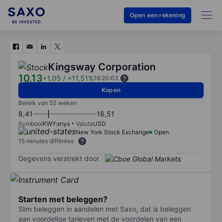
Open een rekening
Kingsway Corporation
10,13
+1,05
/
+11,51%
16:20:03
Kopen
Bereik van 52 weken
8,41
16,51
Symbool
KWY:xnys
Valuta
USD
New York Stock Exchange
Open
15 minutes différées
Gegevens verstrekt door
Starten met beleggen?
Slim beleggen in aandelen met Saxo, dat is beleggen
aan voordelige tarieven met de voordelen van een