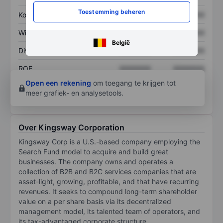
Toestemming beheren
Koers/omzetratio
XXXXXXX
XXXXXXX
Winst per aandeel
XXXXXXX
XXXXXXX
België
Dividend per aandeel
XXXXXXX
XXXXXXX
ROE
XXXXXXX
XXXXXXX
Open een rekening
om toegang te krijgen tot
meer grafiek- en analysetools.
Over Kingsway Corporation
Kingsway Corp is a U.S.-based company employing the
Search Fund model to acquire and build great
businesses. The company owns and operates a
collection of B2B and B2C services companies that are
asset-light, growing, profitable, and that have recurring
revenues. It seeks to compound long-term shareholder
value on a per share basis via its decentralized
management model, its talented team of operators, and
its tax-advantaged corporate structure.