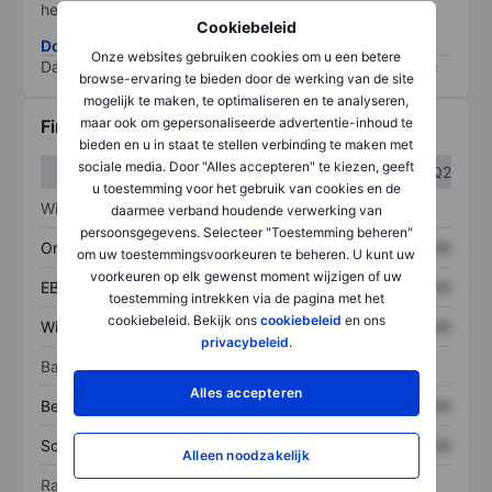
het grootste risico).
Cookiebeleid
Download de ESG-risicomethodologie
Onze websites gebruiken cookies om u een betere
Data provided by
/
browse-ervaring te bieden door de werking van de site
mogelijk te maken, te optimaliseren en te analyseren,
maar ook om gepersonaliseerde advertentie-inhoud te
Financiële gegevens
bieden en u in staat te stellen verbinding te maken met
sociale media. Door "Alles accepteren" te kiezen, geeft
Q1
Q2
u toestemming voor het gebruik van cookies en de
Winst/verlies
daarmee verband houdende verwerking van
persoonsgegevens. Selecteer "Toestemming beheren"
Omzet
XXXXXXX
XXXXXXX
om uw toestemmingsvoorkeuren te beheren. U kunt uw
voorkeuren op elk gewenst moment wijzigen of uw
EBITDA
XXXXXXX
XXXXXXX
toestemming intrekken via de pagina met het
cookiebeleid. Bekijk ons
cookiebeleid
en ons
Winst
XXXXXXX
XXXXXXX
privacybeleid
.
Balans
Alles accepteren
Bezittingen
XXXXXXX
XXXXXXX
Schulden
XXXXXXX
XXXXXXX
Alleen noodzakelijk
Ratio's