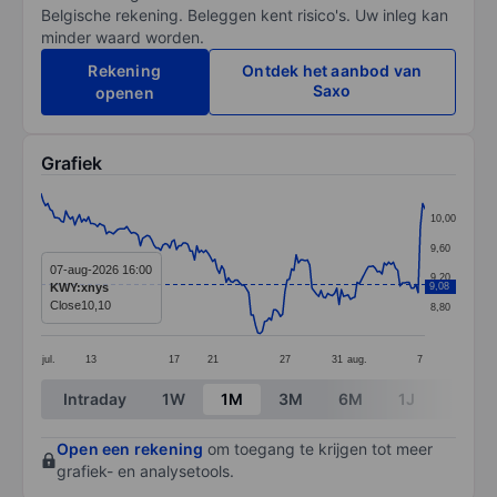
Belgische rekening. Beleggen kent risico's. Uw inleg kan
minder waard worden.
Rekening
Ontdek het aanbod van
Saxo
openen
Grafiek
Chart
10,00
Line chart with 171 data points.
9,60
The chart has 1 X axis displaying categories.
07-aug-2026 16:00
9,20
KWY:xnys
9,08
The chart has 1 Y axis displaying values. Data ranges 
Close
10,10
8,80
jul.
13
17
21
27
31
aug.
7
End of interactive chart.
Intraday
1W
1M
3M
6M
1J
3J
Open een rekening
om toegang te krijgen tot meer
grafiek- en analysetools.