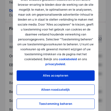
het grootste risico).
browse-ervaring te bieden door de werking van de site
mogelijk te maken, te optimaliseren en te analyseren,
Download de ESG-risicomethodologie
maar ook om gepersonaliseerde advertentie-inhoud te
Data provided by
/
bieden en u in staat te stellen verbinding te maken met
sociale media. Door "Alles accepteren" te kiezen, geeft
Financiële gegevens
u toestemming voor het gebruik van cookies en de
daarmee verband houdende verwerking van
Q1
Q2
persoonsgegevens. Selecteer "Toestemming beheren"
om uw toestemmingsvoorkeuren te beheren. U kunt uw
Winst/verlies
voorkeuren op elk gewenst moment wijzigen of uw
toestemming intrekken via de pagina met het
Omzet
XXXXXXX
XXXXXXX
cookiebeleid. Bekijk ons
cookiebeleid
en ons
privacybeleid
.
EBITDA
XXXXXXX
XXXXXXX
Winst
XXXXXXX
XXXXXXX
Alles accepteren
Balans
Alleen noodzakelijk
Bezittingen
XXXXXXX
XXXXXXX
Schulden
XXXXXXX
XXXXXXX
Toestemming beheren
Ratio's