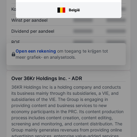
Koers/omzetratio
XXXXXXX
XXXXXXX
België
Winst per aandeel
XXXXXXX
XXXXXXX
Dividend per aandeel
XXXXXXX
XXXXXXX
ROE
XXXXXXX
XXXXXXX
Open een rekening
om toegang te krijgen tot
meer grafiek- en analysetools.
Over 36Kr Holdings Inc. - ADR
36KR Holdings Inc is a holding company and conducts
its business mainly through its subsidiaries, a VIE, and
subsidiaries of the VIE. The Group is engaging in
providing content and business services to new
economy participants in the PRC. Its content production
process includes content creation, content editing,
screening and monitoring, and content distribution. The
Group mainly generates revenues from providing online
advertising services, enterprise value-added services,