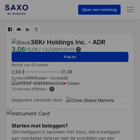
Open een rekening
36Kr Holdings Inc. - ADR
3,06
+0,09
/
+3,03%
00:00:00
Kopen
Bereik van 52 weken
2,50
21,36
Symbool
KRKR:xnas
Valuta
USD
NASDAQ
Closed
15 minutes différées
Gegevens verstrekt door
Starten met beleggen?
Slim beleggen in aandelen met Saxo, dat is beleggen
aan voordelige tarieven met de voordelen van een