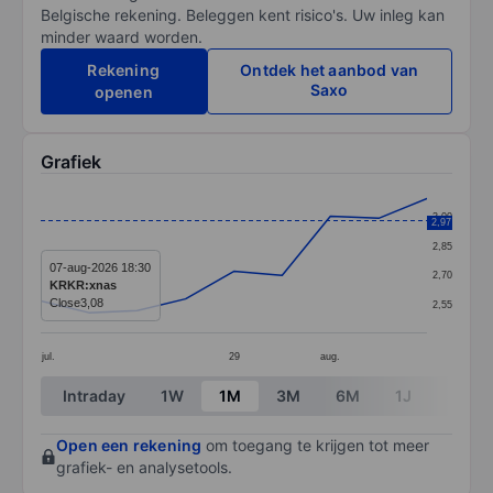
Belgische rekening. Beleggen kent risico's. Uw inleg kan
minder waard worden.
Rekening
Ontdek het aanbod van
Saxo
openen
Grafiek
Chart
3,00
2,97
Line chart with 9 data points.
2,85
The chart has 1 X axis displaying categories.
07-aug-2026 18:30
2,70
KRKR:xnas
The chart has 1 Y axis displaying values. Data ranges 
Close
3,08
2,55
jul.
29
aug.
End of interactive chart.
Intraday
1W
1M
3M
6M
1J
3J
Open een rekening
om toegang te krijgen tot meer
grafiek- en analysetools.