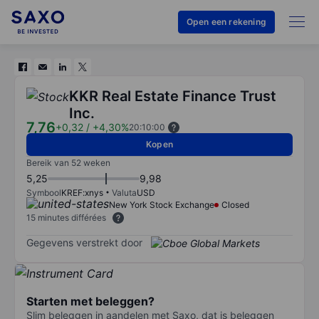
Open een rekening
KKR Real Estate Finance Trust
Inc.
7,76
+0,32
/
+4,30%
20:10:00
Kopen
Bereik van 52 weken
5,25
9,98
Symbool
KREF:xnys
Valuta
USD
New York Stock Exchange
Closed
15 minutes différées
Gegevens verstrekt door
Starten met beleggen?
Slim beleggen in aandelen met Saxo, dat is beleggen