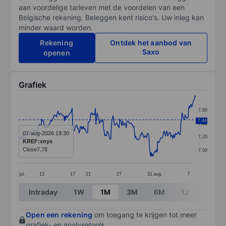
aan voordelige tarieven met de voordelen van een
Belgische rekening. Beleggen kent risico's. Uw inleg kan
minder waard worden.
Rekening
Ontdek het aanbod van
Saxo
openen
Grafiek
Chart
7,60
Line chart with 299 data points.
7,44
7,40
The chart has 1 X axis displaying categories.
07-aug-2026 19:30
7,20
KREF:xnys
The chart has 1 Y axis displaying values. Data ranges f
Close
7,78
7,00
jul.
13
17
21
27
31
aug.
7
End of interactive chart.
Intraday
1W
1M
3M
6M
1J
3J
Open een rekening
om toegang te krijgen tot meer
grafiek- en analysetools.