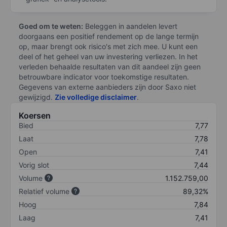
Goed om te weten:
Beleggen in aandelen levert
doorgaans een positief rendement op de lange termijn
op, maar brengt ook risico's met zich mee. U kunt een
deel of het geheel van uw investering verliezen. In het
verleden behaalde resultaten van dit aandeel zijn geen
betrouwbare indicator voor toekomstige resultaten.
Gegevens van externe aanbieders zijn door Saxo niet
gewijzigd.
Zie volledige disclaimer
.
Koersen
Bied
7,77
Laat
7,78
Open
7,41
Vorig slot
7,44
Volume
1.152.759,00
Relatief volume
89,32%
Hoog
7,84
Laag
7,41