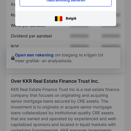
Toestemming beheren
Ratio's
Koers/omzetratio
XXXXXXX
XXXXXXX
België
Winst per aandeel
XXXXXXX
XXXXXXX
Dividend per aandeel
XXXXXXX
XXXXXXX
ROE
XXXXXXX
XXXXXXX
Open een rekening
om toegang te krijgen tot
meer grafiek- en analysetools.
Over KKR Real Estate Finance Trust Inc.
KKR Real Estate Finance Trust Inc is a real estate finance
company that focuses on originating and acquiring
senior mortgage loans secured by CRE assets. The
investment is to originate or acquire senior mortgage
loans collateralized by institutional-quality CRE assets
that are owned and operated by experienced and well-
capitalized sponsors and located in liquid markets with
underlying fundamentals. KKR manages investments