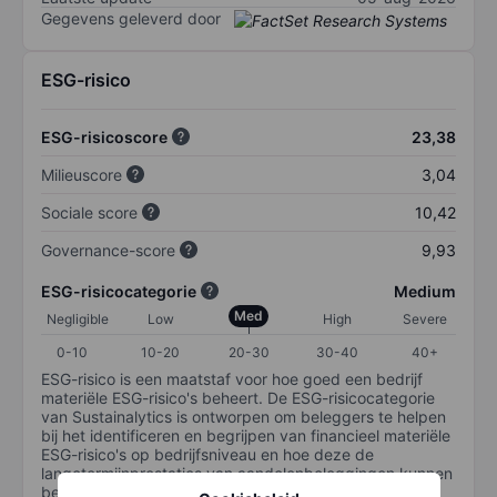
Gegevens geleverd door
ESG-risico
ESG-risicoscore
23,38
Milieuscore
3,04
Sociale score
10,42
Governance-score
9,93
ESG-risicocategorie
Medium
Med
Negligible
Low
High
Severe
0-10
10-20
20-30
30-40
40+
ESG-risico is een maatstaf voor hoe goed een bedrijf
materiële ESG-risico's beheert. De ESG-risicocategorie
van Sustainalytics is ontworpen om beleggers te helpen
bij het identificeren en begrijpen van financieel materiële
ESG-risico's op bedrijfsniveau en hoe deze de
langetermijnprestaties van aandelenbeleggingen kunnen
beïnvloeden. De schaal loopt van 0-100. Hoe lager het