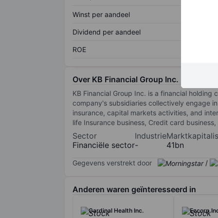
Winst per aandeel
Dividend per aandeel
ROE
Over KB Financial Group Inc. - ADR
KB Financial Group Inc. is a financial holdi
company's subsidiaries collectively engage in
insurance, capital markets activities, and in
life Insurance business, Credit card business
Sector
Industrie
Marktkapitalis
Financiële sector
-
41bn
Gegevens verstrekt door
/
Anderen waren geïnteresseerd in
Cardinal Health Inc.
Ezcorp In