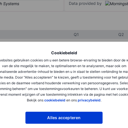
Data provided by
Q1
Q2
Cookiebeleid
XXXXXXX
XXXXXXX
ebsites gebruiken cookies om u een betere browse-ervaring te bieden door de 
XXXXXXX
XXXXXXX
van de site mogelijk te maken, te optimaliseren en te analyseren, maar ook om
naliseerde advertentie-inhoud te bieden en u in staat te stellen verbinding te m
XXXXXXX
XXXXXXX
le media. Door "Alles accepteren" te kiezen, geeft u toestemming voor het gebru
kies en de daarmee verband houdende verwerking van persoonsgegevens. Selec
emming beheren" om uw toestemmingsvoorkeuren te beheren. U kunt uw voorke
enst moment wijzigen of uw toestemming intrekken via de pagina met het cooki
XXXXXXX
XXXXXXX
Bekijk ons
cookiebeleid
en ons
privacybeleid
.
XXXXXXX
XXXXXXX
Alles accepteren
XXXXXXX
XXXXXXX