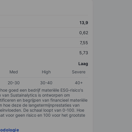
13,9
0,62
7,55
5,73
Laag
Med
High
Severe
20-30
30-40
40+
 hoe goed een bedrijf materiële ESG-risico's
e van Sustainalytics is ontworpen om
tificeren en begrijpen van financieel materiële
en hoe deze de langetermijnprestaties van
ïnvloeden. De schaal loopt van 0-100. Hoe
taat voor geen risico en 100 voor het grootste
hodologie