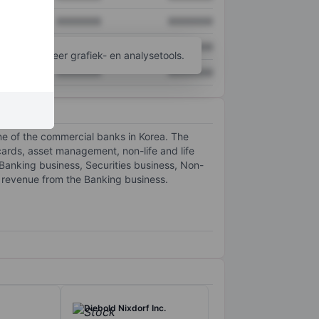
XXXXXXX
XXXXXXX
XXXXXXX
XXXXXXX
ijgen tot meer grafiek- en analysetools.
XXXXXXX
XXXXXXX
ne of the commercial banks in Korea. The
cards, asset management, non-life and life
 Banking business, Securities business, Non-
ts revenue from the Banking business.
Diebold Nixdorf Inc.