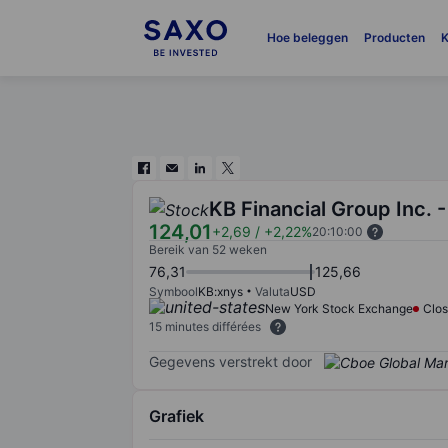
Hoe beleggen
Producten
K
KB Financial Group Inc. 
124,01
+2,69
/
+2,22%
20:10:00
Bereik van 52 weken
76,31
125,66
Symbool
KB:xnys
Valuta
USD
New York Stock Exchange
Clo
15 minutes différées
Gegevens verstrekt door
Grafiek
Chart