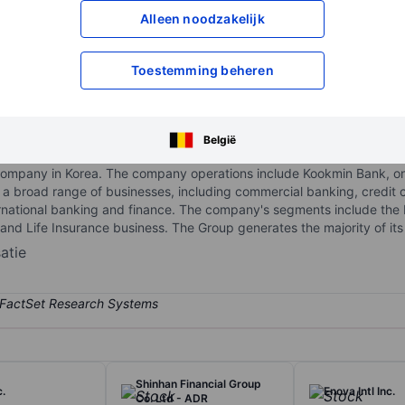
Alleen noodzakelijk
XXXXXXX
XXXXXXX
XXXXXXX
XXXXXXX
Toestemming beheren
Open een rekening
om toegang te kr
XXXXXXX
XXXXXXX
België
ng company in Korea. The company operations include Kookmin Bank, o
 a broad range of businesses, including commercial banking, credit 
ternational banking and finance. The company's segments include the
, and Life Insurance business. The Group generates the majority of i
atie
Shinhan Financial Group
c.
Enova Intl Inc.
Co. Ltd - ADR