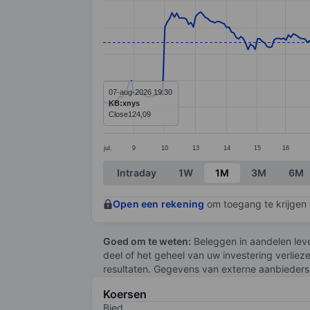
Line chart with 296 data points.
The chart has 1 X axis displaying categ
The chart has 1 Y axis displaying value
07-aug-2026 19:30
KB:xnys
Close
124,09
jul.
9
10
13
14
15
16
End of interactive chart.
Intraday
1W
1M
3M
6M
Open een rekening
om toegang te krijgen t
Goed om te weten:
Beleggen in aandelen leve
deel of het geheel van uw investering verliez
resultaten. Gegevens van externe aanbieders 
Koersen
Bied