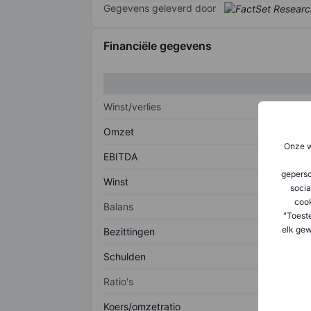
Gegevens geleverd door
Financiële gegevens
Winst/verlies
Omzet
Onze w
EBITDA
geperso
Winst
socia
coo
Balans
"Toest
elk gew
Bezittingen
Schulden
Ratio's
Koers/omzetratio