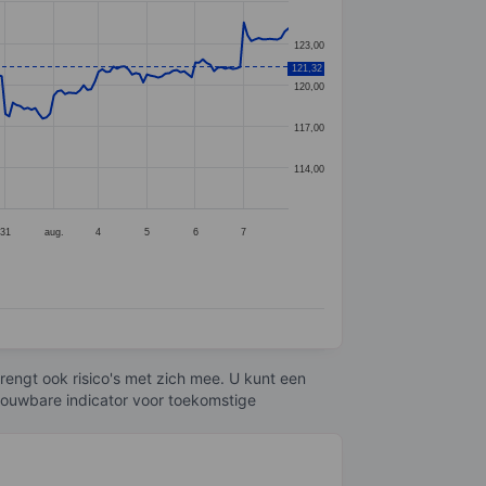
123,00
121,32
120,00
117,00
114,00
31
aug.
4
5
6
7
engt ook risico's met zich mee. U kunt een
trouwbare indicator voor toekomstige