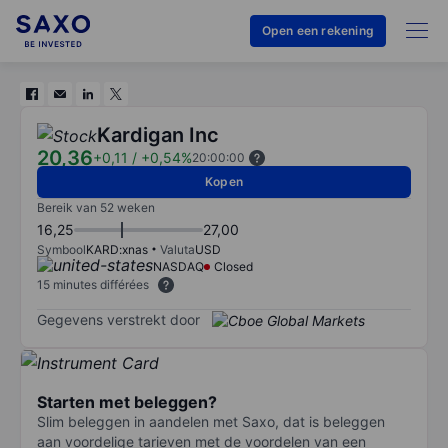
Open een rekening
Kardigan Inc
20,36
+0,11
/
+0,54%
20:00:00
Kopen
Bereik van 52 weken
16,25
27,00
Symbool
KARD:xnas
Valuta
USD
NASDAQ
Closed
15 minutes différées
Gegevens verstrekt door
Starten met beleggen?
Slim beleggen in aandelen met Saxo, dat is beleggen
aan voordelige tarieven met de voordelen van een