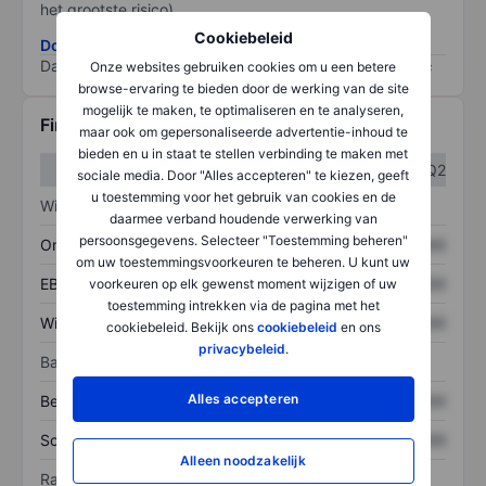
het grootste risico).
Cookiebeleid
Download de ESG-risicomethodologie
Data provided by
/
Onze websites gebruiken cookies om u een betere
browse-ervaring te bieden door de werking van de site
mogelijk te maken, te optimaliseren en te analyseren,
Financiële gegevens
maar ook om gepersonaliseerde advertentie-inhoud te
bieden en u in staat te stellen verbinding te maken met
Q1
Q2
sociale media. Door "Alles accepteren" te kiezen, geeft
u toestemming voor het gebruik van cookies en de
Winst/verlies
daarmee verband houdende verwerking van
persoonsgegevens. Selecteer "Toestemming beheren"
Omzet
XXXXXXX
XXXXXXX
om uw toestemmingsvoorkeuren te beheren. U kunt uw
EBITDA
XXXXXXX
XXXXXXX
voorkeuren op elk gewenst moment wijzigen of uw
toestemming intrekken via de pagina met het
Winst
XXXXXXX
XXXXXXX
cookiebeleid. Bekijk ons
cookiebeleid
en ons
privacybeleid
.
Balans
Alles accepteren
Bezittingen
XXXXXXX
XXXXXXX
Schulden
XXXXXXX
XXXXXXX
Alleen noodzakelijk
Ratio's