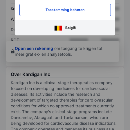
Koers/omzetratio
XXXXXXX
XXXXXXX
Toestemming beheren
Winst per aandeel
XXXXXXX
XXXXXXX
België
Dividend per aandeel
XXXXXXX
XXXXXXX
ROE
XXXXXXX
XXXXXXX
Open een rekening
om toegang te krijgen tot
meer grafiek- en analysetools.
Over Kardigan Inc
Kardigan Inc is a clinical-stage therapeutics company
focused on developing medicines for cardiovascular
diseases. Its activities include the research and
development of targeted therapies for cardiovascular
conditions for which no approved treatments currently
exist. The company's clinical-stage programs include
Danicamtiv, Ataciguat, and Tonlamarsen, which are
being developed for cardiovascular disease indications.
The company operates and manages its business as a