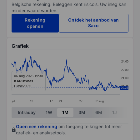
Belgische rekening. Beleggen kent risico's. Uw inleg kan
minder waard worden.
Rekening
Ontdek het aanbod van
Saxo
openen
Grafiek
Chart
24,00
Line chart with 266 data points.
22,80
The chart has 1 X axis displaying categories.
06-aug-2026 19:30
21,60
KARD:xnas
The chart has 1 Y axis displaying values. Data ranges 
Close
20,35
20,40
20,25
jul.
13
17
21
27
31
aug.
End of interactive chart.
Intraday
1W
1M
3M
6M
1J
3J
Open een rekening
om toegang te krijgen tot meer
grafiek- en analysetools.