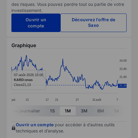
des risques. Vous pouvez perdre tout ou partie de votre
investissement.
Ouvrir un
Découvrez l'offre de
Saxo
compte
Graphique
Chart
24,00
Line chart with 258 data points.
22,80
The chart has 1 X axis displaying categories.
07-août-2026 15:00
21,60
KARD:xnas
The chart has 1 Y axis displaying values. Data ranges 
Close
21,13
20,40
20,36
juil.
13
17
21
27
31
août
7
End of interactive chart.
Intra-journalier
1S
1M
3M
6M
1A
3A
Ouvrir un compte
pour accéder à d’autres outils
techniques et d’analyse.