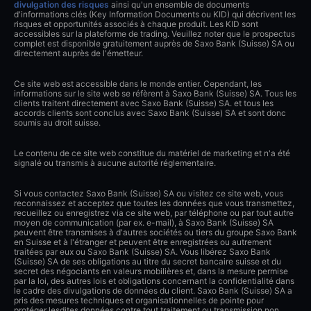
divulgation des risques
ainsi qu'un ensemble de documents
d'informations clés (Key Information Documents ou KID) qui décrivent les
risques et opportunités associés à chaque produit. Les KID sont
accessibles sur la plateforme de trading. Veuillez noter que le prospectus
complet est disponible gratuitement auprès de Saxo Bank (Suisse) SA ou
directement auprès de l'émetteur.
Ce site web est accessible dans le monde entier. Cependant, les
informations sur le site web se réfèrent à Saxo Bank (Suisse) SA. Tous les
clients traitent directement avec Saxo Bank (Suisse) SA. et tous les
accords clients sont conclus avec Saxo Bank (Suisse) SA et sont donc
soumis au droit suisse.
Le contenu de ce site web constitue du matériel de marketing et n'a été
signalé ou transmis à aucune autorité réglementaire.
Si vous contactez Saxo Bank (Suisse) SA ou visitez ce site web, vous
reconnaissez et acceptez que toutes les données que vous transmettez,
recueillez ou enregistrez via ce site web, par téléphone ou par tout autre
moyen de communication (par ex. e-mail), à Saxo Bank (Suisse) SA
peuvent être transmises à d'autres sociétés ou tiers du groupe Saxo Bank
en Suisse et à l'étranger et peuvent être enregistrées ou autrement
traitées par eux ou Saxo Bank (Suisse) SA. Vous libérez Saxo Bank
(Suisse) SA de ses obligations au titre du secret bancaire suisse et du
secret des négociants en valeurs mobilières et, dans la mesure permise
par la loi, des autres lois et obligations concernant la confidentialité dans
le cadre des divulgations de données du client. Saxo Bank (Suisse) SA a
pris des mesures techniques et organisationnelles de pointe pour
protéger lesdites données contre tout traitement ou transmission non