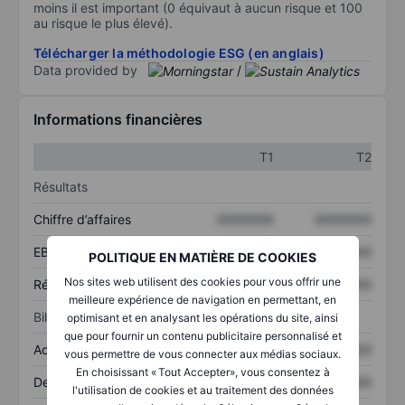
moins il est important (0 équivaut à aucun risque et 100
au risque le plus élevé).
Télécharger la méthodologie ESG (en anglais)
Data provided by
/
Informations financières
T1
T2
Résultats
Chiffre d’affaires
XXXXXXX
XXXXXXX
EBITDA
XXXXXXX
XXXXXXX
POLITIQUE EN MATIÈRE DE COOKIES
Nos sites web utilisent des cookies pour vous offrir une
Résultat net
XXXXXXX
XXXXXXX
meilleure expérience de navigation en permettant, en
Bilan
optimisant et en analysant les opérations du site, ainsi
que pour fournir un contenu publicitaire personnalisé et
Actifs totaux
XXXXXXX
XXXXXXX
vous permettre de vous connecter aux médias sociaux.
En choisissant « Tout Accepter», vous consentez à
Dette totale
XXXXXXX
XXXXXXX
l'utilisation de cookies et au traitement des données