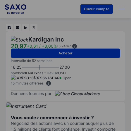
Ouvrir compte
Kardigan Inc
20,97
+0,61
/
+3,00%
15:24:47
Acheter
Intervalle de 52 semaines
16,25
27,00
Symbole
KARD:xnas
Devise
USD
NASDAQ
Open
15 minutes différées
Données fournies par
Vous voulez commencer à investir ?
Négociez des actions avec un courtier auquel plus de
1.5 millions de clients font confiance. Investir comporte