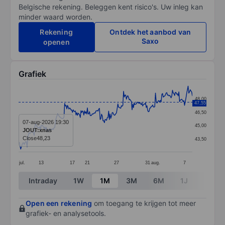
Belgische rekening. Beleggen kent risico's. Uw inleg kan
minder waard worden.
Rekening
Ontdek het aanbod van
Saxo
openen
Grafiek
Chart
48,00
47,55
Line chart with 246 data points.
46,50
The chart has 1 X axis displaying categories.
07-aug-2026 19:30
45,00
JOUT:xnas
The chart has 1 Y axis displaying values. Data ranges 
Close
48,23
43,50
jul.
13
17
21
27
31
aug.
7
End of interactive chart.
Intraday
1W
1M
3M
6M
1J
3J
Open een rekening
om toegang te krijgen tot meer
grafiek- en analysetools.