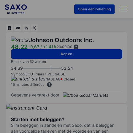
Open een rekening
Johnson Outdoors Inc.
48,22
+0,67
/
+1,41%
20:00:00
Kopen
Bereik van 52 weken
34,69
53,54
Symbool
JOUT:xnas
Valuta
USD
NASDAQ
Closed
15 minutes différées
Gegevens verstrekt door
Starten met beleggen?
Slim beleggen in aandelen met Saxo, dat is beleggen
aan voordelige tarieven met de voordelen van een