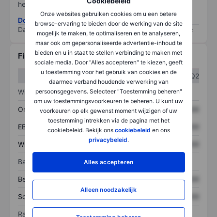
Cookiebeleid
het grootste risico).
Onze websites gebruiken cookies om u een betere
Download de ESG-risicomethodologie
browse-ervaring te bieden door de werking van de site
Data provided by
/
mogelijk te maken, te optimaliseren en te analyseren,
maar ook om gepersonaliseerde advertentie-inhoud te
bieden en u in staat te stellen verbinding te maken met
Financiële gegevens
sociale media. Door "Alles accepteren" te kiezen, geeft
u toestemming voor het gebruik van cookies en de
Q1
Q2
daarmee verband houdende verwerking van
persoonsgegevens. Selecteer "Toestemming beheren"
Winst/verlies
om uw toestemmingsvoorkeuren te beheren. U kunt uw
Omzet
XXXXXXX
XXXXXXX
voorkeuren op elk gewenst moment wijzigen of uw
toestemming intrekken via de pagina met het
EBITDA
XXXXXXX
XXXXXXX
cookiebeleid. Bekijk ons
cookiebeleid
en ons
privacybeleid
.
Winst
XXXXXXX
XXXXXXX
Balans
Alles accepteren
Bezittingen
XXXXXXX
XXXXXXX
Alleen noodzakelijk
Schulden
XXXXXXX
XXXXXXX
Ratio's