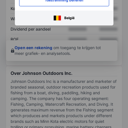
Toestemming beheren
Koers/omzetratio
XXXXXXX
XXXXXXX
België
Winst per aandeel
XXXXXXX
XXXXXXX
Dividend per aandeel
XXXXXXX
XXXXXXX
ROE
XXXXXXX
XXXXXXX
Open een rekening
om toegang te krijgen tot
meer grafiek- en analysetools.
Over Johnson Outdoors Inc.
Johnson Outdoors Inc is a manufacturer and marketer of
branded seasonal, outdoor recreation products used for
fishing from a boat, diving, paddling, hiking and
camping. The company has four operating segment:
Fishing, Camping, Watercraft Recreation, and Diving. It
generates maximum revenue from the Fishing segment
which produces and markets products under different
brands such as Minn Kota electric motors for quiet
trolling or primary propulsion, marine battery chargers