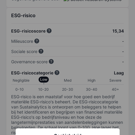
ESG-risico
ESG-risicoscore
15,34
Milieuscore
-
Sociale score
-
Governance-score
-
ESG-risicocategorie
Laag
Low
Negligible
Med
High
Severe
0-10
10-20
20-30
30-40
40+
ESG-risico is een maatstaf voor hoe goed een bedrijf
materiële ESG-risico's beheert. De ESG-risicocategorie
van Sustainalytics is ontworpen om beleggers te helpen
bij het identificeren en begrijpen van financieel materiële
ESG-risico's op bedrijfsniveau en hoe deze de
langetermijnprestaties van aandelenbeleggingen kunnen
beïnvloeden. De schaal loopt van 0-100. Hoe lager het
risico, hoe beter (0 staat voor geen risico en 100 voor